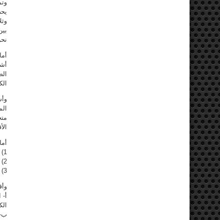
وتم
يحص
وثل
بين
نحن
أما
أشا
الص
الك
وأش
الم
متج
الأ
أما
1) تجميد أتفاقية هولير والهيئة الكردية العليا.
2) البت في الغاء الأتفاقية أو الأبقاء عليها في المؤتمر الثالث للمجلس الوطني الكردي .
3) ابلاغ راعي أتفاقية هولير بالأمر لوضعه في الصورة .
وأق
أ‌-
الك
ب‌-