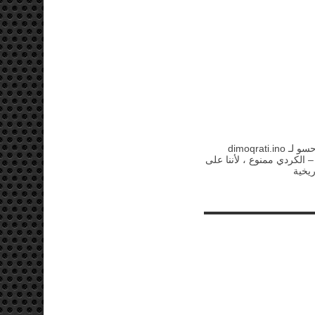
الاستاذ سلمان حسو لـ dimoqrati.ino
 الكردي ممنوع ، لأننا على
يخية