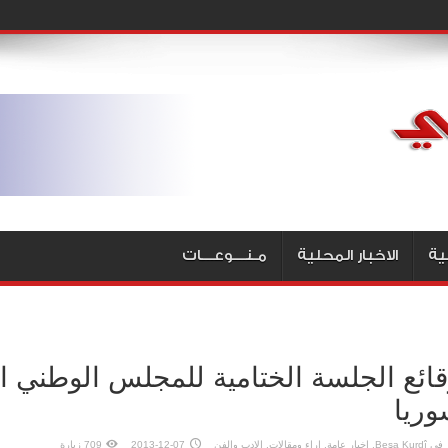
ية
الاخبار المحلية
مـنـــوعـــات
ائع الجلسة الختامية للمجلس الوطني 
ريا
في
Beşa Kurdî
,
اخبار عامة
,
اراء ومقالات
,
الادب والفن
2013-12-07
709 زيارة