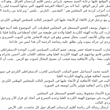
 التوقيع عليها برعاية السيد مسعود بارزاني رئيس أقليم كردستان العراق , وهو لاب
ل على أرض الواقع , كما لابد من أعطاء الفرصة للجهود التي تبذلها السيدة ليلى زا
اث أحزاب كردية في المجلس هي ” التقدمي , البارتي , يكيتي ” وبرعاية من رئاسة الأ
 المجلسين .
 مع ترحيل قرار الالغاء أو الأبقاء عليها الى المؤتمر الثالث للمجلس الوطني الكردي )
 د.شهناز يوسف العضو المستقل في المجلس فتطرقت الى الموضوع بلغة أدبية فيه
رت الى ولادة الهيئة الكردية العليا ولادة غير طبيعية من لقاح أصطناعي ولكننا قبلنا 
ف ولكن للأسف أصيب بشلل نصفي وهو في غرفة الانعاش يعاني الموت السريري ول
ردي لن نتركه يموت ولن نطلق عليه رصاصة الرحمة لأن هذا ليس من عاداتنا .
ارت السيدة فصلة خضر يوسف عضو المكتب السياسي لحزب الوحدة الديمقراطي (ي
جلس قامو بواجبهم في الهيئة الكردية العليا وفي مختلف اللجان على أحسن مايرام و
اوب معنا ، ولأن الأتفاقية ميتة فيجب أن نفسح المجال لتموت مع الزمن , يجب أن ل
قل .
 السيد محمد أسماعيل عضو المكتب السياسي للحزب الديمقراطي الكردي في سوريا (
ترح الأستاذ محفوظ رشيد العضو المستقل في المجلس :
 التريث في موضوع الهيئة الكردية العليا وعدم التسرع في أتخاذ اي قرار الأن وترحيل 
ردي الثالث .
 ارسال رسالة الى رئاسة أقليم كردستان العراق حول كل مايحدث على الأرض .