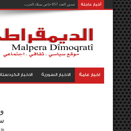
أخبار عاجلة
صدور العدد 657 خاص بميلاد الحزب
اخبار عامة
الاخبار السورية
الاخبار الكردستان
وق
سو