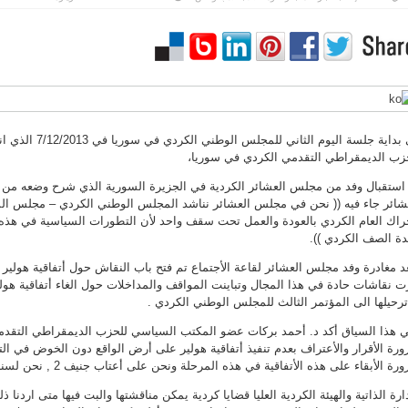
في بداية جلسة اليوم الث
زب الديمقراطي التقدمي الكردي في سوريا،
استقبال وفد من مجلس العشائر الكردية في الجزيرة السورية الذي شرح وضعه من
شائر جاء فيه (( نحن في مجلس العشائر نناشد المجلس الوطني الكردي – مجلس ا
راك العام الكردي بالعودة والعمل تحت سقف واحد لأن التطورات السياسية في هذ
ة الصف الكردي )).
د مغادرة وفد مجلس العشائر لقاعة الأجتماع تم فتح باب النقاش حول أتفاقية هولير وال
ت نقاشات حادة في هذا المجال وتباينت المواقف والمداخلات حول الغاء أتفاقية هولير أ
ترحيلها الى المؤتمر الثالث للمجلس الوطني الكردي .
 هذا السياق أكد د. أحمد بركات عضو المكتب السياسي للحزب الديمقراطي التقد
رة الأقرار والأعتراف بعدم تنفيذ أتفاقية هولير على أرض الواقع دون الخوض في الت
ة الأبقاء على هذه الأتفاقية في هذه المرحلة ونحن على أعتاب جنيف 2 , نحن لسنا مع الغاء أتفاقية هولير حالياً .
دارة الذاتية والهيئة الكردية العليا قضايا كردية يمكن مناقشتها والبت فيها متى اردنا ذل