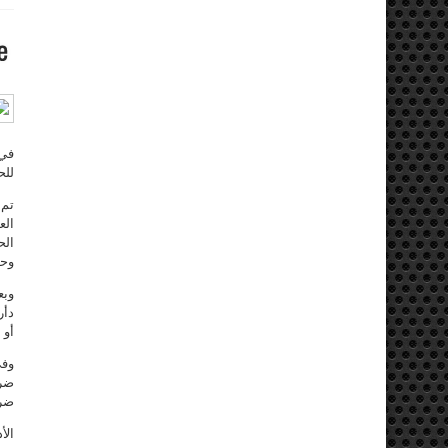
للح
تم 
الع
الح
وحد
وبع
دأر
أو 
وفي
ضرو
ضرور
الأ