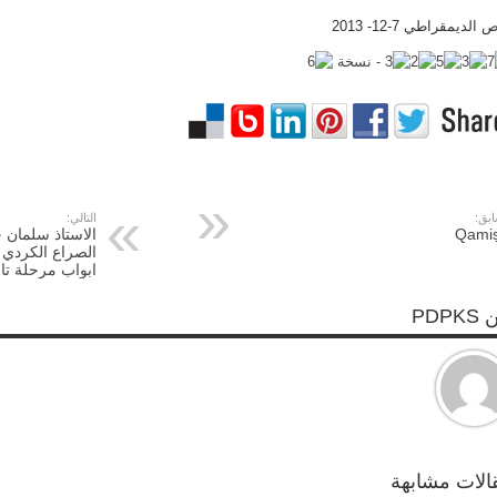
الديمقراطي 7-12- 2013
ابق:
التالي:
Qamiṣ
الصراع الكردي –
ابواب مرحلة تار
PDPK
الات مشابهة