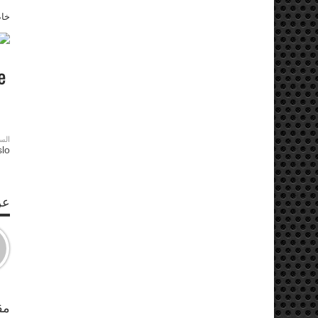
خاص 
الس
lo
عن S
مق