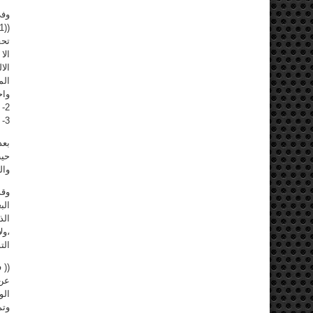
وفي
تحق
الا
الا
الم
واح
2- توجيه رسالة لوضع راعي الأتفاقية في صورة الموقف .
3- إحالة البت بمصير الأتفاقية الى مؤتمر الوطني الثالث . )).
بعد
حيث
وال
وقد
الب
الذ
،ول
الت
(( 
عن 
الو
وتم