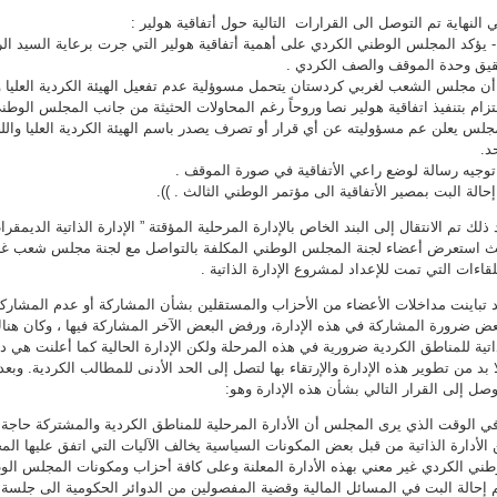
 النهاية تم التوصل الى القرارات التالية حول أتفاقية هولير :
((1- يؤكد المجلس الوطني الكردي على أهمية أتفاقية هولير التي جرت برعاية السيد 
يق وحدة الموقف والصف الكردي .
 أن مجلس الشعب لغربي كردستان يتحمل مسوؤلية عدم تفعيل الهيئة الكردية العليا وال
لتزام بتنفيذ اتفاقية هولير نصا وروحاً رغم المحاولات الحثيثة من جانب المجلس الوط
جلس يعلن عم مسؤوليته عن أي قرار أو تصرف يصدر باسم الهيئة الكردية العليا والل
د.
 ذلك تم الانتقال إلى البند الخاص بالإدارة المرحلية المؤقتة ” الإدارة الذاتية الديمقراط
 استعرض أعضاء لجنة المجلس الوطني المكلفة بالتواصل مع لجنة مجلس شعب غ
لقاءات التي تمت للإعداد لمشروع الإدارة الذاتية .
 تباينت مداخلات الأعضاء من الأحزاب والمستقلين بشأن المشاركة أو عدم المشاركة
عض ضرورة المشاركة في هذه الإدارة، ورفض البعض الآخر المشاركة فيها ، وكان هناك
اتية للمناطق الكردية ضرورية في هذه المرحلة ولكن الإدارة الحالية كما أعلنت هي
ا بد من تطوير هذه الإدارة والإرتقاء بها لتصل إلى الحد الأدنى للمطالب الكردية. و
وصل إلى القرار التالي بشأن هذه الإدارة وهو:
في الوقت الذي يرى المجلس أن الأدارة المرحلية للمناطق الكردية والمشتركة حاجة 
الأدارة الذاتية من قبل بعض المكونات السياسية يخالف الآليات التي اتفق عليها ا
طني الكردي غير معني بهذه الأدارة المعلنة وعلى كافة أحزاب ومكونات المجلس الوطني 
 إحالة البت في المسائل المالية وقضية المفصولين من الدوائر الحكومية الى جلسة ال