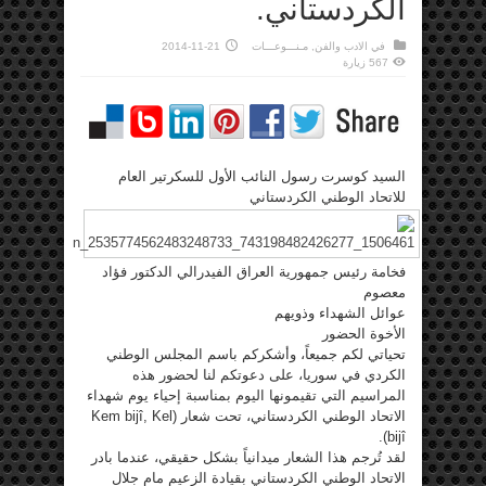
الكردستاني.
في
الادب والفن
,
مـنـــوعـــات
2014-11-21
567 زيارة
السيد كوسرت رسول النائب الأول للسكرتير العام
للاتحاد الوطني الكردستاني
فخامة رئيس جمهورية العراق الفيدرالي الدكتور فؤاد
معصوم
عوائل الشهداء وذويهم
الأخوة الحضور
تحياتي لكم جميعاً، وأشكركم باسم المجلس الوطني
الكردي في سوريا، على دعوتكم لنا لحضور هذه
المراسيم التي تقيمونها اليوم بمناسبة إحياء يوم شهداء
الاتحاد الوطني الكردستاني، تحت شعار (Kem bijî, Kel
bijî).
لقد تُرجم هذا الشعار ميدانياً بشكل حقيقي، عندما بادر
الاتحاد الوطني الكردستاني بقيادة الزعيم مام جلال