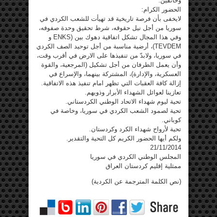
وخانقين.
الحضور الكرام:
لايخفى بأن فرصة تاريخية قد تهيأت للشعب الكردي في
سوريا من أجل نيل حقوقه، شرط تحقيق وحدة صفوفه،
وفي هذا المجال تشكل اتفاقية دهوك بين (ENKS و
TEVDEM)، أرضية مناسبة من أجل توحيد الصف الكردي
في سوريا، ولابدّ من تنفيذها على الارض في أقرب وقت،
وأن يعمل الطرفان من أجل تشكيل (المرجعية، والقوة
العسكرية، والإدارة)، المشتركة بينهما، والإسراع في
إزالة كافة العقبات التي تظهر امام تنفيذ هذه الاتفاقية.
تعازينا لعوائل الشهداء الأبرار وذويهم.
تحية ليوم شهداء الاتحاد الوطني الكردستاني.
تحية لصمود الشعب الكردي في سوريا، وخاصة في
كوباني.
تحية لأرواح شهداء الكرد وكردستان.
ولكم أيها الحضور الكريم كل التحية والتقدير.
21/11/2014
المجلس الوطني الكردي في سوريا
ممثلية إقليم كردستان العراق
(نص الكلمة المترجمة عن الكردية)