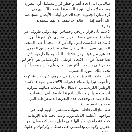
طالباني الى اتخاذ أهم وأخطر قرار بتشكيل أول مفرزة
مسلحة لإشعال الثورة الجديدة للشعب الكردي في
كردستان الجنوبية، حينذاك قرر أولئك الأبطال بشجاعة،
على أنهم إما أن ينالوا حريتهم، أو انهم سيموتون
بشرف.
لا شك بأن قرار تاريخي وحساس كهذا، وفي ظروف غير
مناسبة، هو في حقيقته قرار انتحاري، لأن ثورة أيلول
كانت قد انتكست للتو ، واليأس كان مخيماً على الشعب
الكردي، وفي المقابل كان نظام صدام حسين الدموي
قد عزز من قوته ومن علاقاته الداخلية والخارجية أكثر،
هذا فضلاً عن أن الاتحاد الوطني الكردستاني هو الآخر لم
يمض على تأسيسه أكثر من العام، ولم يكن مستعداً كما
يجب لتلك الثورة المصيرية.
لقد اندلعت الثورة الجديدة في ظروف غير مناسبة كهذه،
وتأججت نيرانها بدماء عشرات الآلاف من شهداء الاتحاد
الوطني الكردستاني الأبطال، فأصبحت دمائهم شرارة
اندلعت منها لهيب تلك الثورة العارمة التي اسقطت
نظام صدام، وحققت هذه التجربة الديمقراطية التي
نعيشها اليوم بحرية.
نعم، مازالت قافلة الشهادة مستمرة اليوم أيضاً في
مواجهة الأنظمة الديكتاتورية وضد الجماعات الإرهابية
كجماعة داعش وأمثالها على طول حدود كردستان، من
عفرين وكوباني وقامشلو، حتى شنكال وكركوك و جلولاء