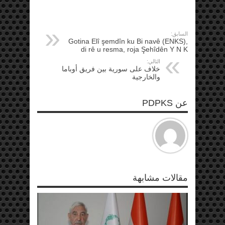
السابق:
Gotina Elî şemdîn ku Bi navê (ENKS),
di rê u resma, roja Şehîdên Y N K
التالي:
خلاف على سورية بين فريق أوباما
والخارجية
عن PDPKS
مقالات مشابهة