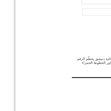
اغية دمشق يحطّم الرقم
وز الخطوط الحمراء