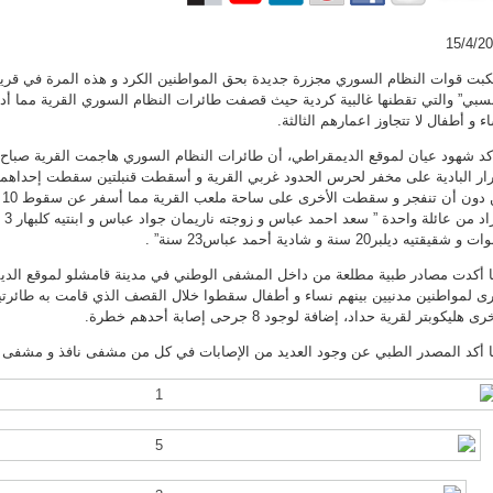
15/4/2
ء و أطفال لا تتجاوز اعمارهم الثالثة.
كد شهود عيان لموقع الديمقراطي، أن طائرات النظام السوري هاجمت القرية صباح يوم
ار البادية على مخفر لحرس الحدود غربي القرية و أسقطت قنبلتين سقطت إحداهما 
 شقيقتيه ديلبر20 سنة و شادية أحمد عباس23 سنة” .
ى لمواطنين مدنيين بينهم نساء و أطفال سقطوا خلال القصف الذي قامت به طائرتي
رى هليكوبتر لقرية حداد، إضافة لوجود 8 جرحى إصابة أحدهم خطرة.
 أكد المصدر الطبي عن وجود العديد من الإصابات في كل من مشفى نافذ و مشفى ا