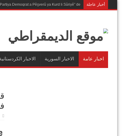
أخبار عاجلة
Partiya Demoqrat a Pêşverû ya Kurd li Sûriyê” de
اخبار عامة
الاخبار السورية
الاخبار الكردستانية
قو
في