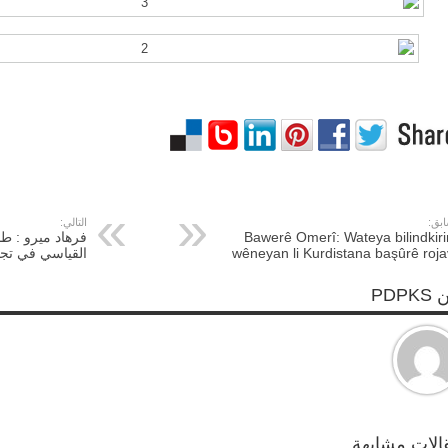
ابق:
التالي:
Bawerê Omerî: Wateya bilindkir
فرهاد ميرو : ط
wêneyan li Kurdistana başûrê roj
القياسي في تجا
PDPK
الات مشابهة