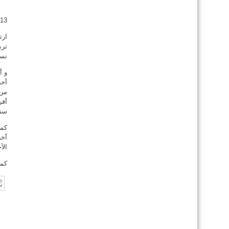
013
نسا
و أ
أحر
سنوات و
أخر
الأخ
كما