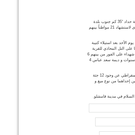
ارتكبت قوات النظام السوري مجزرة جديدة بحق المواطنين الكرد و هذه المرة في قرية حداد “35 كم جنوب بلدة
تربسبي” والتي تقطنها غالبية كردية حيث قصفت طائرات النظام السوري القرية مما أدى لاستشهاد 21 مواطناً بينهم
 الأحد بعد استيلاء كتيبة
على التل المحاذي للقرية
من دون أن تنفجر و سقطت الأخرى على ساحة ملعب القرية مما أسفر عن سقوط 10 شهداء على الفور من بينهم 6
أفراد من عائلة واحدة ” سعد احمد عباس و زوجته ناريمان جواد عباس و ابنتيه كلبهار 3 سنوات و ديمة سعد عباس 4
كما أكدت مصادر طبية مطلعة من داخل المشفى الوطني في مدينة قامشلو لموقع الديمقراطي عن وجود 12 جثة
ن إحداهما من نوع ميغ و
لسلام في مدينة قامشلو.