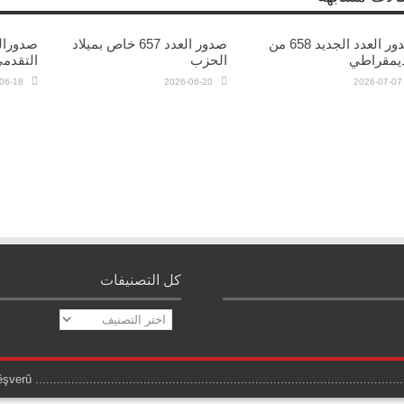
صدور العدد الجديد 658 من
صدور العدد 657 خاص بميلاد
ديمقراطي
الحزب
التقدم
06-18
2026-06-20
2026-07-07
كل التصنيفات
كل
التصنيفات
..................................................................................................... Dengê Pêşverûللتواصل مع راديو دنكى بيشفرو