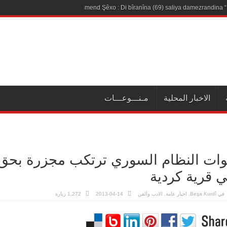
Hişmend Şêxo : Di bîranîna (69) saliya damezrandina “
الاخبار المحلية
مـنـــوعـــات
ات النظام السوري ترتكب مجزرة بحق 
 قرية كردية
في
Beşa Kurdî
,
اخبار عامة
,
الادب والفن
2013-04-14
1,272 زيارة