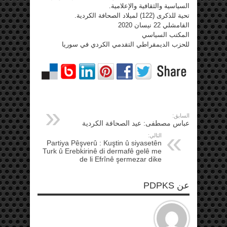
السياسية والثقافية والإعلامية.
تحية للذكرى (122) لميلاد الصحافة الكردية.
القامشلي 22 نيسان 2020
المكتب السياسي
للحزب الديمقراطي التقدمي الكردي في سوريا
السابق:
عباس مصطفى: عيد الصحافة الكردية
التالي:
Partiya Pêşverû : Kuştin û siyasetên
Turk û Erebkirinê di dermafê gelê me
de li Efrînê şermezar dike
عن PDPKS