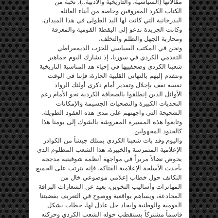
مقالاتها (السياسية، والتاريخية والأدبية..)، نخبة من
الكتاب الكرد المعروفين وخاصة من أبناء العائلة
البدرخانية التي كانت لها اليد الطولى في هذا الميدان،
وكانت الجريدة تدعو إلى اليقظة القومية والمعرفة
ومحاربة الجهل والظلم والتخلف.
ونحن في المكتب السياسي للحزب الديمقراطي
التقدمي الكردي في سوريا، إذ نشارك اليوم جماهير
شعبنا الكردي وصحفييها في إحياء هذ المناسبة التاريخية
ونتقدم إليهم بالتهاني القلبية الحارة، فإننا في الوقت
نفسه نقف بإجلال وتقدير أمام ذكرى أولئك الرواد
الأوائل الذين إنطلقوا بالصحافة الكردية نحو الأمام رغم
التحديات الكبيرة والتضحيات الجسيمة والإمكانات
الشحيحة التي واجهتهم على مدى هذه العقود الطويلة،
وتابعوا هذه المسيرة المفروشة بالشوك إلى يومنا هذا
كالجنود المجهولين.
واليوم وقد بات شعبنا الكردي يمتلك جيشاً من الكوادر
الإعلامية المتمرسة والخبيرة، هذا الشعب المظلوم الذي
يخوض نضالاً مريراً في مواجهة أنظمة شوفينية مدججة
بأحدث الأسلحة الإعلامية الفتاكة، فإنه يترتب على الجميع
التكاتف حول خطاب إعلامي موضوعي خال من
المهاترات وأساليب التخوين، بعيد عن الشعارات البراقة
المخادعة، ويساهم بواقعية ووضوح في التعريف بقضيتنا
القومية والوطنية وإيجاد حل عادل لها، خطاب يشكل
قاسماً مشتركاً يستقطب حوله الشعب الكردي وحركته