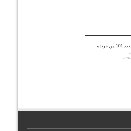
صدورالعدد 101 من جريدة
ي
2026-