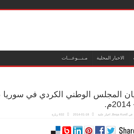
الاخبار المحلية
مـنـــوعـــات
2م.
في
Beşa Kurdî
,
اخبار عامة
2014-01-18
632 زيارة