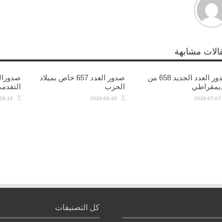
الات مشابهة
صدور العدد الجديد 658 من
صدور العدد 657 خاص بميلاد
ديمقراطي
الحزب
التقدم
06-18
2026-06-20
2026-07-07
كل التصنيفات