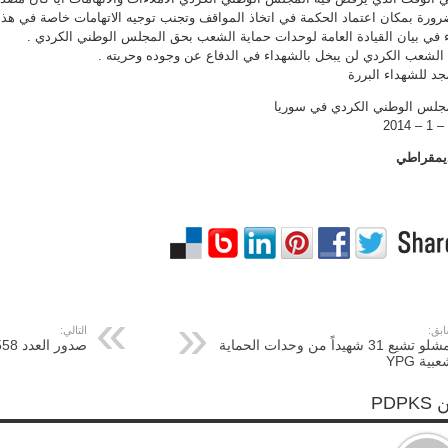
رورة بمكان اعتماد الحكمة في اتخاذ المواقف وتجنب توجيه الاتهامات خاصة في هذه
 في بيان القيادة العامة لوحدات حماية الشعب بحق المجلس الوطني الكردي .
الشعب الكردي لن يبخل بالشهداء في الدفاع عن وجوده وحريته .
جد للشهداء البررة
جلس الوطني الكردي في سوريا
يمقراطي
ابق:
التالي:
قامشلو تشيع 31 شهيداً من وحدات الحماية
صدور العدد 558 من جريدة الديمقراطي
بية YPG
PDPK