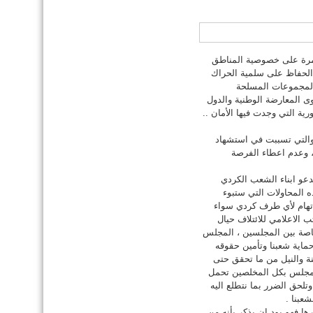
ن مرة على خصوصية المناطق
 الحفاظ على سلمية الحراك
 المجموعات المسلحة
وى المعارضة الوطنية والدول
ية التي وجدت فيها الأمان ..
والتي تسببت في استشهاد
، وعدم اعطاء الفرصة
دعو ابناء الشعب الكردي
 المحاولات التي ستبوء
تهام لأي طرف كردي سواء
 الاعلامي للائتلاف حيال
اصة بين المجلسين ، المجلس
ماية شعبنا وتأمين حقوقه
نة والنيل من ما تحقق حتى
 كان آخرها في هولير 23/12/2013 .. كما يهيب المجلس بكل المخلصين تحمل
تلحق الضرر بما نتطلع اليه
عبنا .
ا فهو يود ان يذكر بأنه من