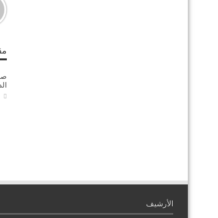
مق
ال
الأرشيف