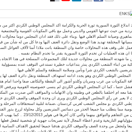
 اندلاع الثورة السورية ثورة الحرية والكرامة اكد المجلس الوطني الكردي اكثر م
ردية من حيث تنوعها القومي والديني وعمل مع باقي المكونات القومية والمجتمعية
ماهيري وصيانة السلم الاهلي فيها .وبناء على ذلك فقد ادان المجلس دوما محاولات
مياتها المختلفة تهديد هذا الوضع ونقل دائرة العنف اليها ودعا كل من له شأن من ق
عمل على وقف هذه المحاولات خاصة وان المنطقة باتت ملاذا آمنا لآلاف العوائل السور
 ان هذه العمليات لن تخدم الثورة السورية بقدر ما تخدم النظام نفسه .
 ما شهدته المنطقة من محاولات جديدة لتلك المجموعات المسلحة في هذا الاتجاه 
بة من ابناء الشعب الكردي ينذر بتداعيات خطيرة تستدعي التوقف عنده بمسؤولية 
تربصين بالشعب الكردي شرا وبأمن وسلامة المنطقة والسلم الأهلي فيها .
المجلس الوطني الكردي وهو يجدد ادانته استهداف المنطقة ونقل دائرة العنف لها ي
فة المكونات من عرب وسريان وكلدو آشور الى اليقظة والتكاتف صفا واحدا امام هذه
فشل حتما ، كما ان المجلس الوطني الكردي لم ينسى خصوصيته القومية ويرفض الا
قنا معه ام اختلفنا بالطعن في وطنيته وان الاتهامات والمواقف التي صدرت من المكتب
 لا يعبر عن رأي المجلس الوطني الكردي ويرى ان وحدة الموقف والصف الكردي خ
طني الكردي ،و مجلس الشعب لغربي كردستان ،ضمانة لتلبية استحقاقات المرحلة وح
ومية مما يتطلب منا جميعا الحذر من دسائس المتربصين وكل محاولة لزرع بذور الفت
الآن من التفاهم والتوافق بينهما والتي
ولياتهم التاريخية وعدم اعطاء المجال لأية تصريحات جهوية او شخصية لتفعل فعلها و
عا ولنجعل من وحدة الصف والموقف الكردي هدفنا جميعا لتحقيق الاهداف السامية لش
 الوقت الذي يرفض فيه المجلس الوطني الكردي الاملاءات والاتهامات أيا كان مصدره