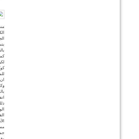
منذ
الك
الج
بتس
بال
كما
لكن
كوك
للم
ان 
وكا
بال
اتف
ذلك
الو
الق
مسؤ
جمي
وفي