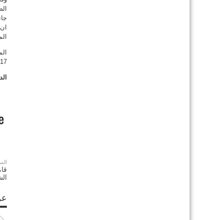
الض
جاء
ان 
الم
الم
17 – 1 – 2014
الد
الس
الشع
عن S