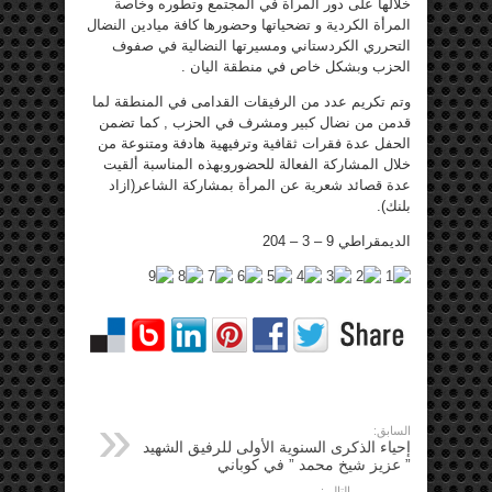
خلالها على دور المرأة في المجتمع وتطوره وخاصة
المرأة الكردية و تضحياتها وحضورها كافة ميادين النضال
التحرري الكردستاني ومسيرتها النضالية في صفوف
الحزب وبشكل خاص في منطقة اليان .
وتم تكريم عدد من الرفيقات القدامى في المنطقة لما
قدمن من نضال كبير ومشرف في الحزب , كما تضمن
الحفل عدة فقرات ثقافية وترفيهية هادفة ومتنوعة من
خلال المشاركة الفعالة للحضوروبهذه المناسبة ألقيت
عدة قصائد شعرية عن المرأة بمشاركة الشاعر(ازاد
بلنك).
الديمقراطي 9 – 3 – 204
السابق:
إحياء الذكرى السنوية الأولى للرفيق الشهيد
” عزيز شيخ محمد ” في كوباني
التالي: