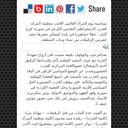
بمناسبة يوم المرأة العالمي أقامت منظمة المرأة
للحزب الديمقراطي التقدمي الكردي في سورية “فرع
آليان ” حفلا جماهيريا في بلدة كيشكي حضرها حشد
غفيرمن الرفيقات من نساء وبنات المنطقة.
بعدالترحيب والوقوف دقيقة صمت على أرواح شهداء
الحرية مع عزف النشيد الوطني (أي رقيب),هنأ الرفيق
أحمد (أبونضال) عضواللجنة المركزية للحزب
الحضوروتحدث عن الوضع السياسي الراهن في البلاد
ودور الحزب منذ تأسيسه في جميع القضايا الوطنية
والقومية والتأكيد على موقف الحزب الىضرورة الحل
السياسي للأزمة السورية وحل القضية الكردية في
سورية وفق العهود والمواثيق الدولبة, ودور سكرتيره
الأستاذ عبدالحميد درويش في ذلك حتى حضور مؤتمر
جنيف 2 .
ثم ألقيت عدة كلمات من قبل الرفيقات: – مهاباد مراد
(كلمة الحزب) – رفيدة سيد محمود (كلمة منظمة المرأة
للحزب) – روان حسن (كلمة جوانين بيشفرو) حيث أكدن