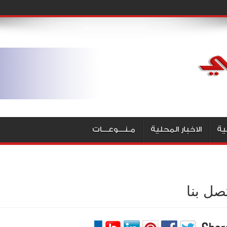
ية
الاخبار المحلية
مـنـــوعـــات
صل بنا