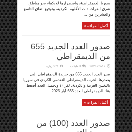
سوريا الديمقراطية، واضطرارها للانكفاء نحو مناطق
شرق الفرات ذات الأغلبية الكردية، وتوقيع اتفاق التاسع
والعشرين من ...
أكمل القراءة »
صدور العدد الجديد 655
من الديمقراطي
على
2026-05-12
التعليقات
571 زيارة
صدور
العدد
صدر العدد الجديد 655 من جريدة الديمقراطي التي
الجديد
655
يصدرها الحزب الديمقراطي التقدمي الكردي في سوريا
من
باللغتين العربية والكردية. لقراءة وتحميل العدد أضغط
الديمقراطي
مغلقة
هنا: الديمقراطي العدد 655 أيار 2026
أكمل القراءة »
صدور العدد (100) من