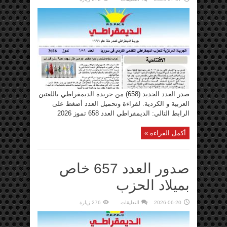
صدور
العدد
الجديد
658
من
الديمقراطي
مغلقة
صدر العدد الجديد (658) من جريدة الديمقراطي باللغتين
العربية و الكردية. لقراءة وتحميل العدد أضغط على
الرابط التالي: الديمقراطي العدد 658 تموز 2026
أكمل القراءة »
صدور العدد 657 خاص
بميلاد الحزب
على
2026-06-20
التعليقات
276 زيارة
صدور
العدد
657
خاص