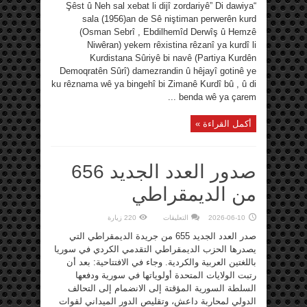
Şêxo
“Şêst û Neh sal xebat li dijî zordariyê” Di dawiya
:
Di
sala (1956)an de Sê niştiman perwerên kurd
bîranîna
(Osman Sebrî , Ebdilhemîd Derwîş û Hemzê
(69)
saliya
Niwêran) yekem rêxistina rêzanî ya kurdî li
damezrandina
“Partiya
Kurdistana Sûriyê bi navê (Partiya Kurdên
Demoqrat
Demoqratên Sûrî) damezrandin û hêjayî gotinê ye
a
Pêşverû
ku rêznama wê ya bingehî bi Zimanê Kurdî bû , û di
ya
Kurd
benda wê ya çarem ...
li
Sûriyê”
de
أكمل القراءة »
مغلقة
صدور العدد الجديد 656
من الديمقراطي
على
2026-06-10
التعليقات
220 زيارة
صدور
العدد
صدر العدد الجديد 655 من جريدة الديمقراطي التي
الجديد
656
يصدرها الحزب الديمقراطي التقدمي الكردي في سوريا
من
باللغتين العربية والكردية. وجاء في الافتتاحية: بعد أن
الديمقراطي
مغلقة
رتبت الولايات المتحدة أولوياتها في سورية ودفعها
السلطة السورية المؤقتة إلى الانضمام إلى التحالف
الدولي لمحاربة داعش، وتقليص الدور الميداني لقوات