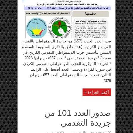
بميلاد
الحزب
مغلقة
صدر العدد الجديد (657) من جريدة الديمقراطي باللغتين
العربية و الكردية. (عدد خاص بالذكرى السنوية التاسعة و
الستين لتأسيس حزبنا الديمقراطي التقدمي الكردي في
سوريا) *جريدة الديمقراطي /العدد 657/ حزيران/ 2026
*الجريدة المركزية للحزب الديمقراطي التقدمي الكردي
في سوريا لقراءة وتحميل العدد أضغط على الرابط
التالي: عدد خاص – الديمقراطي العدد 657 حزيران
2026
أكمل القراءة »
صدورالعدد 101 من
جريدة التقدمي
على
2026-06-18
التعليقات
289 زيارة