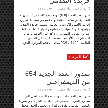
جريدة التقدمي
على
2026-04-22
التعليقات
471 زيارة
صدور
العدد
صدر العدد الجديد (100) من جريدة “التقدمي” ،الشهرية
(100)
من
الصادرة عن مكتب الثقافة و الاعلام في منظمة عفرين
جريدة
لحزبنا باللغتين الكردية و العربية. تتضمن جريدة التقدمي
التقدمي
مغلقة
مواضيع عديدة سياسية ، ثقافية و اخبار خاصة بمنطقة
عفرين الكردية السورية. و تركز على التوثيق و دوائر
الاهتمام ذات الأولوية للقضية الكردية في الصحف
العالمية. 22 / 4 / 2026 مكتب الإعلام المركزي للحزب
...
أكمل القراءة »
صدور العدد الجديد 654
من الديمقراطي
على
2026-04-06
التعليقات
983 زيارة
صدور
العدد
صدر العدد الجديد 654 من جريدة الديمقراطي التي
الجديد
654
يصدرها الحزب الديمقراطي التقدمي الكردي في سوريا
من
باللغتين العربية والكردية. لقراءة وتحميل العدد أضغط
الديمقراطي