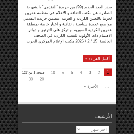
صدور
العدد
صدر العدد الجديد (99) من جريدة “التقدمي” ،الشهرية
(99)
من
الصادرة عن مكتب الثقافة و الاعلام في منظمة عفرين
جريدة
لحزبنا باللغتين الكردية و العربية. تتضمن جريدة التقدمي
التقدمي
مغلقة
مواضيع عديدة سياسية ، ثقافية و اخبار خاصة بمنطقة
عفرين الكردية السورية. و تركز على التوثيق و دوائر
الاهتمام ذات الأولوية للقضية الكردية في الصحف
العالمية. 15 / 2 / 2026 مكتب الإعلام المركزي للحزب
...
أكمل القراءة »
1
10
»
5
4
3
2
صفحة 1 من 127
30
20
...
الأخيرة »
الأرشيف
الأرشيف