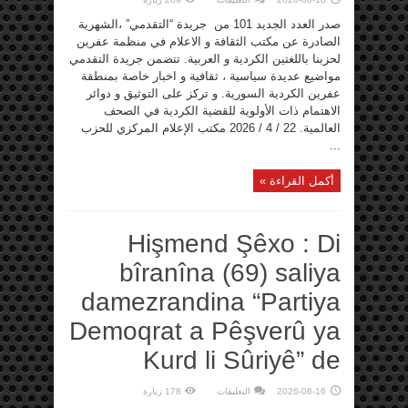
صدورالعدد
101
صدر العدد الجديد 101 من جريدة “التقدمي” ،الشهرية
من
جريدة
الصادرة عن مكتب الثقافة و الاعلام في منظمة عفرين
التقدمي
لحزبنا باللغتين الكردية و العربية. تتضمن جريدة التقدمي
مغلقة
مواضيع عديدة سياسية ، ثقافية و اخبار خاصة بمنطقة
عفرين الكردية السورية. و تركز على التوثيق و دوائر
الاهتمام ذات الأولوية للقضية الكردية في الصحف
العالمية. 22 / 4 / 2026 مكتب الإعلام المركزي للحزب
...
أكمل القراءة »
Hişmend Şêxo : Di
bîranîna (69) saliya
damezrandina “Partiya
Demoqrat a Pêşverû ya
Kurd li Sûriyê” de
على
2026-06-16
التعليقات
178 زيارة
Hişmend