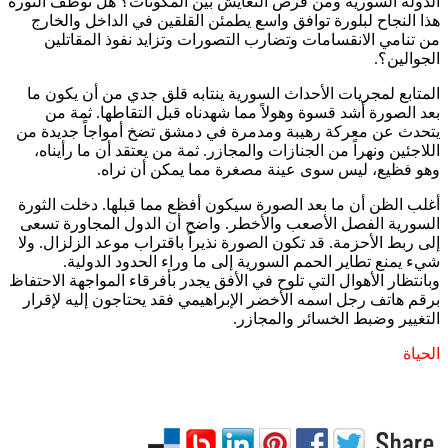
الدولة السورية ومن فرص التعايش بين المكونات؟ هل توظف الثورة
هذا النجاح لبلورة توافق واسع يطمئن القلقين في الداخل والخارج
من تنامي الانقسامات وتضارب التصورات وتزايد نفوذ المقاتلين
الجوالين؟.
المتابع لمجريات الأحداث السورية ينتابه قلق جدي من أن يكون ما
بعد الصورة أشد قسوة وهولاً مما شهدناه قبل التقاطها. ثمة من
يتحدث عن معركة رهيبة ومدمرة في دمشق تضخ أمواجاً جديدة من
اللاجئين ونهراً من الجنازات والمجازر. ثمة من يعتقد أن ما رأيناه،
وهو فظيع، ليس سوى عينة مصغرة مما يمكن أن نراه.
أغلب الظن أن ما بعد الصورة سيكون أفظع مما قبلها. دخلت الثورة
السورية الفصل الأصعب والأخطر. واضح أن الدول المجاورة تسعى
إلى ربط الأحزمة. قد تكون الصورة نذيراً باقتراب موعد الزلزال. ولا
شيء يمنع تطاير الحمم السورية إلى ما وراء الحدود الدولية.
وبانتظار الأهوال التي تلوح في الأفق يجدر بأفرقاء المواجهة الاحتفاظ
برقم هاتف رجل اسمه الأخضر الإبراهيمي فقد يحتاجون إليه لإقرار
التغيير وضبط الخسائر والمجازر.
الحياة