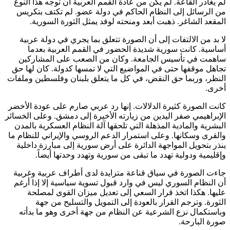
لم يغادر القاعة. لم يكن من عادة القمم العربية أن توجه هذا النوع
من الرسائل إلى النظام الحاكم في دولة عضو. لم تكتف بتكريس
المقعد الشاغر. ذهبت أبعد ومنحته لوفد يمثل الثورة السورية.
لا بد من الالتفات إلى أن الصورة تتعلق بما يجري في دولة عربية
أساسية. كانت سورية شديدة الحضور في القمم العربية بعدما
ساهمت في تأسيس الجامعة. وكان من الصعب على المشاركين
تجاهل موقفها حتى في المواضيع التي لا تمسها كدولة. كان لها حق
النظر، وربما حق النقض، في كل ما يتعلق بلبنان وفلسطين وملفات
أخرى.
كانت الصورة كثيرة الدلالات. إنها رد عربي صارم على عودة الأخضر
الإبراهيمي صفر اليدين من زيارته الأخيرة إلى دمشق. وعلى الخسائر
البشرية والمادية المذهلة التي تلحقها آلة النظام العسكرية بالمدن
والقرى وسكانها. وعلى استمرار الدعم الروسي والإيراني للنظام ما
ينذر بتحويل المواجهة الدائرة على أرض سورية إلى مبارزة داخلية
وإقليمية ودولية تهدد ما تبقى من سورية وتهدد وحدتها أيضاً.
جاءت الصورة في سياق قناعة متزايدة لدى أطراف عربية وغربية
أن النظام السوري ليس في وارد قبول تسوية سياسية إلا إذا أرغم
عليها. هكذا اتخذ قرار السعي إلى تعديل ميزان القوى لمصلحة
الثورة. وترجم القرار بالعودة إلى التمويل والتسليح من جهة
وباستكمال نزع الشرعية عن النظام من جهة أخرى وهو ما بدأته
صورة البارحة.