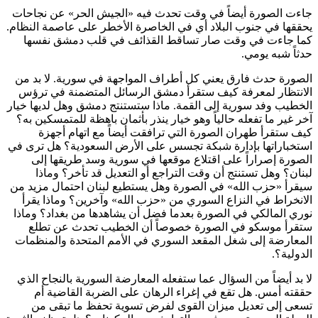
جاءت الصورة أيضاً في وقت تحدث فيه «الجيش الحر» عن نجاحات
يحققها في جنوب البلاد أي في الخاصرة الأخطر على عاصمة النظام.
كما جاءت في وقت صار تساقط القذائف في قلب دمشق نفسها
حدثاً شبه يومي.
الصورة حدث فارق يعني كل أطراف المواجهة في سورية. لا بد من
الانتظار لمعرفة كيف ستقرأ دمشق الرسائل المتضمنة في ترؤس
الخطيب وفد سورية إلى القمة. ماذا ستستنتج دمشق وهل لديها خيار
آخر غير ما تفعله حالياً وهو خيار ينذر بأثمان باهظة للمتمسكين به؟
كيف ستقرأ طهران الصورة التي ترافقت أيضاً مع اتهام أجهزة
استخباراتها بإدارة شبكة تجسس على الأرض السعودية؟ هل ترى في
الصورة إصراراً على اقتلاع موقعها في سورية وسد طريقها إلى
لبنان؟ وهل تستنتج أن وقت التراجع أو التعديل قد تأخر؟ وماذا
سيقرأ «حزب الله» في الصورة وهل يستطيع لبنان احتمال مزيد من
الانخراط في النزاع السوري من «حزب الله» وآخرين؟ وماذا يقرأ
نوري المالكي في الصورة بعدما فضل أن يشاهدها من بغداد؟ وماذا
ستقرأ موسكو في الصورة خصوصاً أن الخطيب تحدث عن تطلع
المعارضة إلى شغل المقعد السوري في الأمم المتحدة والمنظمات
الدولية؟.
لا بد أيضاً من السؤال عما ستفعله المعارضة السورية بالنجاح الذي
حققته أمس. هل تقع في إغراء الرهان على الضربة القاضية أم
تسعى إلى تعديل ميزان القوى لفرض تسوية تحفظ ما تبقى من