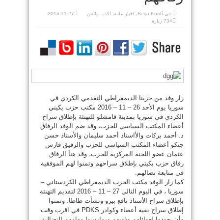
في
Beşa Kurdî
,
اخبار عامة
,
الادب والفن
2016-11-27
734 زيارة
زار وفد من حزبنا الديمقراطي التقدمي الكردي في
سوريا يوم الأحد 26 – 11 – 2016 مكتب حزب يكيتي
الكردي في سوريا بمدينة قامشلو للتهنئة بإطلاق سراح
أعضاء المكتب السياسي للحزب، وقد ضم الوفد الرفاق
د. أحمد بركات والأاستاذ أحمد سليمان والأستاذ حسن
جنكو أعضاء المكتب السياسي للحزب والرفيق فارس
عثمان عضو اللجنة المركزية للحزب، وقد هنأ الرفاق
رفاق حزب يكيتي بإطلاق سراحهم وتمنوا لهم الموفقية
في متابعة نضالهم.
كما زار الوفد مكتب الحزب الديمقراطي الكردستاني –
سوريا ، في اليوم التالي 27 – 11 – 2016 لتقديم التهنئة
بإطلاق سراح الأستاذ نافع بيرو ونشأت ظاظا، وتمنوا
إطلاق سراح بقية أعضاء وكوادر PDKS في اقرب وقت
وأن يعودوا لعوائلهم وذويهم ويمارسوا مهامهم النضالية.