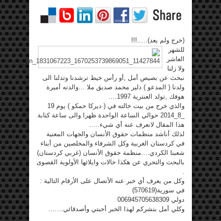
(خرج ولم يعد)…..!!!
للشهر
العاشر
ولا زلنا
نبحث عن بصيص أمل ,أو رأس خيط ترشدنا وتدلنا الى
ولدنا ( المدعو ) دلير محمد صديق ملا …والدته أميرة
هوفك ,تولد العنترية 1997….
والذي خرج من بيت خالته في ( ديركا حمكو ) يوم 19
_8_2014 حوالي الساعة الواحدة ظهرا.والى ساعة كتابة
هذا المقال لانعرف عنه أي شيء…..
لذلك أناشد منظمات حقوق الأنسان والجهات المعنية
في كردستان الغربية وكل الشرفاء والمخلصين من أبناء
شعبنا الكردي….منظمة حقوق الأنسان (غربي كردستان)
بالبحث والتحري عن هكذا حالات وايلائها الأولوية القصوى
.
وكل من يعرف أي خبر عنه الأتصال على الأرقام التالية :
في سورية(570619)
دولي 006945705638309
وكلي أمل بنشركم لهذا الخبر أحبتي وأصدقائي…….