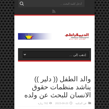
والد الطفل (( دلير ))
يناشد منظمات حقوق
الانسان للبحث عن ولده
في
المكتبة
2015-06-20
762 زيارة