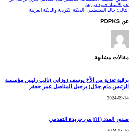
عم الأستاذ حميد درويش
التالي:
خالد القشطيني: الدبكة الكردية والدبكة العربية
عن PDPKS
مقالات مشابهة
برقية تعزية من الأخ يوسف زوزاني (نائب رئيس مؤسسة
الرئيس مام جلال) برحيل المناضل عمر جعفر
2024-09-14
صدور العدد (81) من جريدة التقدمي
2024-07-16