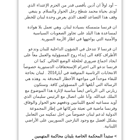
– أود اولاً ان أدين بأقصى قدر من الحزم الإعتداء الذي
أودى بحياة محمد شطح رجل الحوار والسلام. و ينبغي
وقف هذا التصاعد للعنف الذي يعرض وحدة لبنان للخطر.
ان فرنسا متمسكة بسيادة لبنان. وهي تعمل بلا هوادة
لمساعدة هذا البلد على تجاوز الصعوبات السياسية
والأمنية التي يواجهها في اطار الأزمة السورية.
ان فرنسا لا تتدخل في الشؤون الداخلية للبنان وتدعو
الأطراف كافة الى إبداء روح المسؤولية والعمل معاً على
ايجاد اجماع ضروري لحلحلة الوضع الحالي. كما ان
فرنسا تدعو الى احترام الإستحقاقات الدستورية خصوصاً
الانتخابات الرئاسية المتوقعة في أيار2014 . لبنان بحاجة
للبقاء موحداً في مواجهة الأخطار المحدقة به. وهذه هي
الرسالة التي أبلغها الى المسؤولين كافة. وستكون
زيارتي الى الرياض ايضاً مناسبة لإثارة هذا الموضوع مع
الملك عبدالله. وأنا على اتصال مع الرئيس سليمان الذي
أويد مساعيه لجمع اللبنانيين ودفعهم نحو الحوار والوفاق.
وفرنسا ماضية في تعبئة شركائها في إطار المجموعة
الدولية لدعم لبنان خصوصاً من اجل تمكينه من التعامل
يشكل افضل مع وجود النازحين السوريين على الأراضي
اللبنانية.
> ستبدأ المحكمة الخاصة بلبنان محاكمة المتهمين