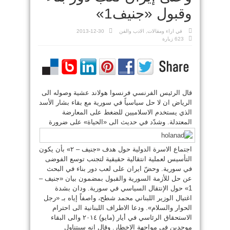
وقبول «جنيف1»
في
اراء ومقالات
,
الادب والفن
2013-12-30
623 زيارة
قال الرئيس الفرنسي فرنسوا هولاند عشية وصوله الى
الرياض ان لا حل سياسياً في سورية مع بقاء بشار الأسد
الذي يستخدم الاسلاميين للضغط على المعارضة
المعتدلة. وشدّد في حديث الى «الحياة» على
ضرورة
اجتماع الاسرة الدولية حول هدف «جنيف – ٢» بأن يكون
التأسيس لعملية انتقالية حقيقية لتجنب توسع الفوضى
في سورية. وحضّ ايران على لعب دور بناء في البحث
عن حل للأزمة السورية والقبول بمضمون بيان «جنيف –
1» حول الإنتقال السياسي في سورية. ودان بشدة
اغتيال الوزير اللبناني محمد شطح، واصفاً إياه بـ «رجل
الحوار والسلام». ودعا الاطراف اللبنانية الى احترام
الاستحقاق الرئاسي في أيار (مايو) ٢٠١٤ والى البقاء
موحدين في مواجهة الاخطار. وقال انه سيتناول