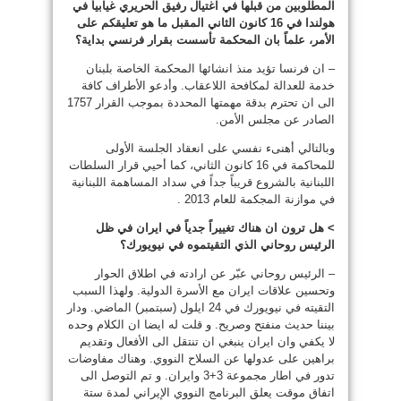
المطلوبين من قبلها في اغتيال رفيق الحريري غيابياً في
هولندا في 16 كانون الثاني المقبل ما هو تعليقكم على
الأمر، علماً بان المحكمة تأسست بقرار فرنسي بداية؟
– ان فرنسا تؤيد منذ انشائها المحكمة الخاصة بلبنان
خدمة للعدالة لمكافحة اللاعقاب. وأدعو الأطراف كافة
الى ان تحترم بدقة مهمتها المحددة بموجب القرار 1757
الصادر عن مجلس الأمن.
وبالتالي أهنىء نفسي على انعقاد الجلسة الأولى
للمحاكمة في 16 كانون الثاني، كما أحيي قرار السلطات
اللبنانية بالشروع قريباً جداً في سداد المساهمة اللبنانية
في موازنة المجكمة للعام 2013 .
> هل ترون ان هناك تغييراً جدياً في ايران في ظل
الرئيس روحاني الذي التقيتموه في نيويورك؟
– الرئيس روحاني عبّر عن ارادته في اطلاق الحوار
وتحسين علاقات ايران مع الأسرة الدولية. ولهذا السبب
التقيته في نيويورك في 24 ايلول (سبتمبر) الماضي. ودار
بيننا حديث منفتح وصريح. و قلت له ايضا ان الكلام وحده
لا يكفي وان ايران ينبغي ان تنتقل الى الأفعال وتقديم
براهين على عدولها عن السلاح النووي. وهناك مفاوضات
تدور في اطار مجموعة 3+3 وايران. و تم التوصل الى
اتفاق موقت يعلق البرنامج النووي الإيراني لمدة ستة