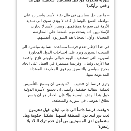
سورية محكومة من قبل متطرفين اسلاميين فهل هذا
واقعي برأيكم؟
– ما من حل سياسي في ظل بقاء الأسد. واصراره على
مواصلة القمع بالوسائل كافة لا يؤدي سوى الى تمديد
الأزمة في سورية ومفاقمتها. وبشار الأسد لا يحارب
الإسلاميين. انه يستخدمهم للضغط على المعارضة
المعتدلة. وأول الضحايا هم السوريون أنفسهم.
في هذا الإطار تقدم فرنسا مساعدة انسانية مباشرة الى
الشعب السوري وترد على احتياجات الدول المجاورة
لسورية التي تستضيف اليوم حوالى مليوني نازح. واقصد
هنا الأردن ولبنان. وفرنسا مستمرة في العمل على ايجاد
مخرج سياسي بالتنسيق مع قوى المعارضة المعتدلة
المدعومة منها.
وترى فرنسا ان «جنيف – 2» ينبغي ان يسمح بالتأسيس
لعملية انتقالية حقيقية. وأتمنى ان تجتمع الأسرة الدولية
حول هذا الهدف البسيط وإلا فإن الخطر هو ان يتسع
نطاق الفوضى في سورية والمنطقة.
> وقفت فرنسا دائماً الى جانب لبنان. فهل تعتزمون
لعب دور لدى دول المنطقة لتسهيل تشكيل حكومة وهل
ستعملون لدى المسيحيين من أجل عدم ترك البلاد بلا
رئيس؟