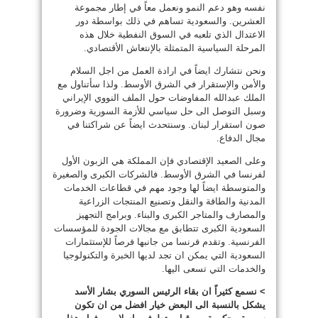
نفسه وهو دعم النمو ونعمل معاً في إطار مجموعة
العشرين. والسعودية تساهم في ذلك بواسطة دور
الاعتدال الذي تلعبه في السوق النفطية خلال هذه
المرحلة السياسية المتمثلة بالإنتعاش الأقتصادي.
ونحن نتشارك ايضاً في ارادة العمل من اجل السلام
والأمن والإستقرار في الشرق الأوسط. ولذا سأتناول مع
الملك عبدالله المفاوضات حول الملف النووي الإيراني
وسبل التوصل الى حل سياسي للأزمة السورية وضرورة
صون استقرار لبنان. وسنتحدث ايضاً عن شراكتنا في
مجال الدفاع.
وعلى الصعيد الإقتصادي فإن المملكة هي الزبون الأول
لفرنسا في الشرق الأوسط. فالشركات الكبرى والصغيرة
والمتوسطة ايضاً لها وجود مهم في قطاعات الخدمات
المدنية والطاقة والنقل وتصنيع المنتجات الزراعية
والمصارف والمتاجر الكبرى والبناء. وبرامج التجهيز
السعودية الكبرى تتطابق مع مجالات الجودة للمؤسسات
الفرنسية. وتقدم فرنسا من جانبها فرصاً للإستثمارات
السعودية التي يمكن ان تجد لديها الخبرة والتكنولوجيا
والخدمات التي تسعى اليها.
> نسمع كثيراً ان بقاء الرئيس السوري بشار الأسد
يشكل بالنسبة الى البعض خيار افضل من ان تكون