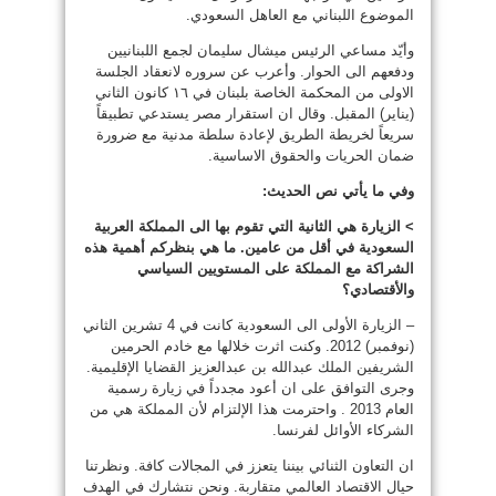
الموضوع اللبناني مع العاهل السعودي.
وأيّد مساعي الرئيس ميشال سليمان لجمع اللبنانيين
ودفعهم الى الحوار. وأعرب عن سروره لانعقاد الجلسة
الاولى من المحكمة الخاصة بلبنان في ١٦ كانون الثاني
(يناير) المقبل. وقال ان استقرار مصر يستدعي تطبيقاً
سريعاً لخريطة الطريق لإعادة سلطة مدنية مع ضرورة
ضمان الحريات والحقوق الاساسية.
وفي ما يأتي نص الحديث:
> الزيارة هي الثانية التي تقوم بها الى المملكة العربية
السعودية في أقل من عامين. ما هي بنظركم أهمية هذه
الشراكة مع المملكة على المستويين السياسي
والأقتصادي؟
– الزيارة الأولى الى السعودية كانت في 4 تشرين الثاني
(نوفمبر) 2012. وكنت اثرت خلالها مع خادم الحرمين
الشريفين الملك عبدالله بن عبدالعزيز القضايا الإقليمية.
وجرى التوافق على ان أعود مجدداً في زيارة رسمية
العام 2013 . واحترمت هذا الإلتزام لأن المملكة هي من
الشركاء الأوائل لفرنسا.
ان التعاون الثنائي بيننا يتعزز في المجالات كافة. ونظرتنا
حيال الاقتصاد العالمي متقاربة. ونحن نتشارك في الهدف