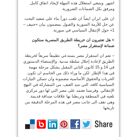
اشهر. وينبغي استغلال هذه المهلة لإيجاد اتفاق كامل
ومرفق بكل الضمانات الضرورية.
ان على ايران ايضاً ان تلعب دوراً بناء على صعيد البحث
عن حل للأزمة السورية والقبول بمضمون بيان «جنيف –
1» حول الإنتقال السياسي في سورية.
> هل تعتبرون ان خريطة الطريق المصرية ستكون
ضمانة لإستقرار مصر؟
– نعم ان استقرار مصر يستدعي تطبيقاً سريعاً لخريطة
الطريق لإعادة إحلال سلطة مدنية. والإستفتاء الدستوري
في 14 و 15 كانون الثاني المقبل يشكل مرحلة مهمة
في هذا الإطار. لكن ما وراء ذلك من الحاسم ان تكون
الحريات والحقوق الأساسية مضمونة وان تتمكن التيارات
السياسية كافة، التي تنبذ العنف، من المشاركة في النهج
الإنتقالي. وفرنسا تعتمد على مصر التي لها دور مركزي
تلعبه في المنطقة وتربطنا بها علاقات صداقة قديمة.
وهي تقف الى جانب مصر في هذه المرحلة الدقيقة من
تاريخها.