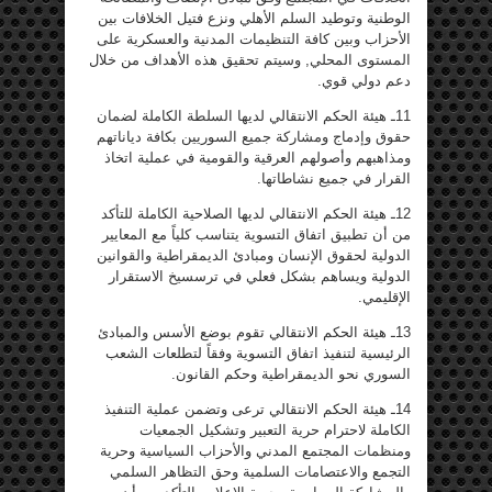
الوطنية وتوطيد السلم الأهلي ونزع فتيل الخلافات بين
الأحزاب وبين كافة التنظيمات المدنية والعسكرية على
المستوى المحلي, وسيتم تحقيق هذه الأهداف من خلال
دعم دولي قوي.
11ـ هيئة الحكم الانتقالي لديها السلطة الكاملة لضمان
حقوق وإدماج ومشاركة جميع السوريين بكافة دياناتهم
ومذاهبهم وأصولهم العرقية والقومية في عملية اتخاذ
القرار في جميع نشاطاتها.
12ـ هيئة الحكم الانتقالي لديها الصلاحية الكاملة للتأكد
من أن تطبيق اتفاق التسوية يتناسب كلياً مع المعايير
الدولية لحقوق الإنسان ومبادئ الديمقراطية والقوانين
الدولية ويساهم بشكل فعلي في ترسسيخ الاستقرار
الإقليمي.
13ـ هيئة الحكم الانتقالي تقوم بوضع الأسس والمبادئ
الرئيسية لتنفيذ اتفاق التسوية وفقاً لتطلعات الشعب
السوري نحو الديمقراطية وحكم القانون.
14ـ هيئة الحكم الانتقالي ترعى وتضمن عملية التنفيذ
الكاملة لاحترام حرية التعبير وتشكيل الجمعيات
ومنظمات المجتمع المدني والأحزاب السياسية وحرية
التجمع والاعتصامات السلمية وحق التظاهر السلمي