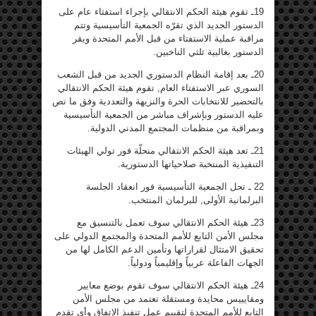
19ـ تقوم هيئة الحكم الانتقالي بإجراء استفتاء عام على
الدستور الجديد الذي تقرّه الجمعية التأسيسية وتتم
مراقبة عملية الاستفتاء من قبل الأمم المتحدة ويقر
الدستور بغالبية ثلثي الناخبين.
20ـ بعد إقامة النظام الدستوري الجديد من قبل الشعب
السوري عبر الاستفتاء العام, تقوم هيئة الحكم الانتقالي
بالتحضير للانتخابات الحرة والنزيهة والتعددية وفق ما نص
عليه الدستور وبإشراف مباشر من الجمعية التأسيسية
وبمراقبة من منظمات المجتمع المدني الدولية.
21ـ تعد هيئة الحكم الانتقالي منحلّة فور تولي الهيئات
التنفيذية المنتخبة صلاحياتها الدستورية.
22 ـ تحل الجمعية التأسيسية فور انعقاد الجلسة
البرلمانية الأولى, للبرلمان المنتخب.
23ـ هيئة الحكم الانتقالي سوف تعمل بالتنسيق مع
مجلس الأمن التابع للأمم المتحدة والمجتمع الدولي على
تحقيق الامتثال لقراراتها وتأمين الدعم الكامل لها من
الجهات الفاعلة عربياً وإقليمياً ودولياً.
24ـ هيئة الحكم الانتقالي سوف تقوم بوضع معايير
ومقايييس محايدة ومستقلة تعتمد من مجلس الأمن
التابع للأمم المتحدة لتقييم عمل تنفيذ الاتفاق وأي تقدم