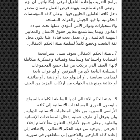
برامج التدريب وإعادة التأهيل للرقي بإمكانياتهن ان لزم
. وتبقى الدولة ملتزمة بتهيئة فرص العمل وضمان مصدر
دخل كافة العاملين الحليين فيها . وعلى كافة المؤسسات
الحكومية بيا فيها الجيش والقوات المسلحة
والاستخبارات ودوائر الأمن أنتؤدي عملها تحت سيادة
القانون وبيما يتماشىمع معايير حقوق الانسان والمعايير
المهنية العالمية , وأن تعمل تحت قيادة عليا تكون محل
ثقة الشعب وتخضع كاملاً لسلطة هيئة الحكم الانتقالي.
7 ـ هيئة الحكم الانتقالي سوف تتبنى استراتيجية
اقتصادية واجتماعية وسياسية وقضائية وعسكرية متكاملة
لانهاء العنف الذي يرتكب من قبل جميع المجموعات
المسلحة التابعة لأي من الطرفين أو أي قوات تابعة
لمذاهب سياسية , أو ايديولو جية , أو دينية , أو طائفية
أو جنائية ومنع هذه الجهات من ارتكاب المزيد من العنف
.
8 ـ هيئة الحكم الانتقالي لديها السلطة الكاملة بالسماح
بالوصول الفوري للمساعدات الانسانية إلى كافة
الأراضي السورية من خلال المنظمات الإنسانية الدولية ,
ولن يعرقل أي طرف عملية إدخال المساعدات الإنسانية
والطبية , وعلى جميع الأطراف التعاون معاً لاتمام إخلاء
الجرحى , بتوجيه من هيئة الحكم الانتقالي , بالإضافة إلى
إعادة كافة النازحين واللاجئين إلى مناطقهم في سورية