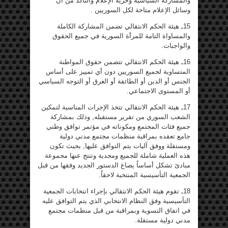
والمشاركة السياسية وحرية الإعلام والتأكد من أن
وسائل الإعلام متاحة لكل السوريين .
15ـ هيئة الحكم الانتقالي تضمن المشاركة الكاملة
والمساواة التامة للمرأة السورية في جميع الحقوق
والواجبات.
16ـ هيئة الحكم الانتقالي تتضمن حقوق المواطنة
المتساوية لجميع السوريين دون أي تمييز على أساس
الجنس أو الدين أو الطائفة أو العرق أو التوجه السياسي
أو المستوى الاجتماعي.
17ـ هيئة الحكم الانتقالي تتخذ الإجرات المناسبة لتمكين
الشعب السوري من تقرير مستقبله, وذلك بمشاركة
جميع فئات المجتمع ومكوناته في مؤتمر توافق وطني
جامع تعقده بمراقبة منظمات مجتمع مدني دولية
ومستقلة ووفق آليات يتم التوافق عليها, بحيث تكون
هذه العملية شاملة للجميع ومجدية وتنتج عنها مجموعة
مبادئ تشكل أساساً يصاغ الدستور الجديد وفقها من قبل
الجمعية التأسيسية المنتخبة لاحقاً.
18ـ تقوم هيئة الحكم الانتقالي بإجراء انتخابات الجمعية
التأسيسية وفق النظام الانتخابي الذي يتم التوافق عليه
في اتفاق التسوية وبمراقبة من قبل منظمات مجتمع
مدني دولية مستقلة.