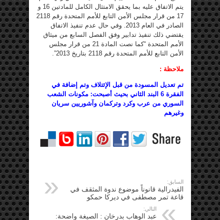
يتم الاتفاق عليه بما يحقق الامتثال الكامل للمادتين 16 و
17 من قرار مجلس الأمن التابع للأمم المتحدة رقم 2118
الصادر في العام 2013. وفي حال عدم تنفيذ الاتفاق
يقتضي ذلك تنفيذ تدابير وفق الفصل السابع من ميثاق
الأمم المتحدة “كما نصت المادة 21 من قرار مجلس
الأمن التابع للأمم المتحدة رقم 2118 بتاريخ 2013”.
ملاحظة :
تم تعديل المسودة من قبل الإئتلاف وتم إضافة في
الفقرة 6 البند الثاني بحيث أصبحت: مكونات الشعب
السوري من عرب وكرد وتركمان وآشوريين سريان
وغيرهم
السابق:
الفيدرالية قانوناً موضوع ندوة المثقف في
قاعة تمر مصطفى في ديركا حمكو
التالي:
عبد الوهاب بدرخان : الصيغة واضحة: