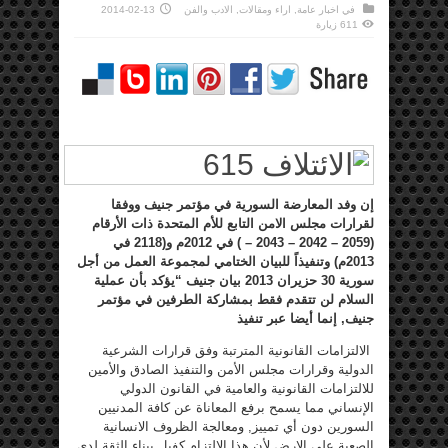
في
اخبار عامة
,
اراء ومقالات
,
الادب والفن
2014-02-13
611 زيارة
إن وفد المعارضة السورية في مؤتمر جنيف ووفقا
لقرارات مجلس الامن التابع للأم المتحدة ذات الأرقام
(2059 – 2042 – 2043 – ) في 2012م و(2118 في
2013م) وتنفيذاً للبيان الختامي لمجموعة العمل من أجل
سورية 30 حزيران 2013 بيان جنيف “يؤكد بأن عملية
السلام لن تتقدم فقط بمشاركة الطرفين في مؤتمر
جنيف, إنما أيضا
عبر تنفيذ
الالتزامات القانونية المترتبة وفق قرارات الشرعية
الدولية وقرارات مجلس الأمن والتنفيذ الصادق والأمين
للالتزامات القانونية والعامية في القانون الدولي
الإنساني مما يسمح برفع المعاناة عن كافة المدنيين
السورين دون أي تمييز, ومعالجة الظروف الانسانية
الصعبة على الارض لأن هذا الالتزام كفيل ببناء الثقة لدى