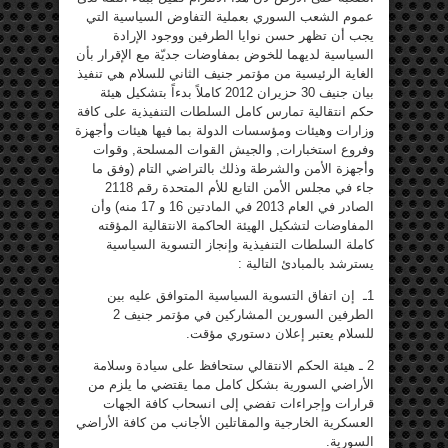
عموم الشعب السوري بعملية التفاوض السياسية التي
يجب أن تظهر حسن نوايا الطرفين ووجود الإرادة
السياسية لديهما للخوض بمفاوضات جديّة مع الإقرار بأن
الغاية الرئيسية من مؤتمر جنيف الثاني للسلام هي تنفيذ
بيان جنيف 30 حزيران 2012 كاملاً بدءاً بتشكيل هيئة
حكم انتقالية تمارس كامل السلطات التنفيذية على كافة
وزارات وهيئات ومؤسسات الدولة بما فيها هيئات وأجهزة
وفروع استخبارات, والجيش القوات المسلحة, وقوات
وأجهزة الأمن والشرطة وذلك بالتراضي التام (وفق ما
جاء في مجلس الأمن التابع للأم المتحدة رقم 2118
الصادر في العام 2013 في المادتين 16 و 17 منه) وأن
المفاوضات لتشكيل الهيئة الحاكمة الانتقالية المؤقته
كاملة السلطات التنفيذية وإنجاز التسوية السياسية
يسترشد بالمبادئ التالية :
1ـ إن اتفاق التسوية السياسية المتوافق عليه بين
الطرفين السورين المشاركين في مؤتمر جنيف 2
للسلام يعتبر إعلان دستوري مؤقت.
2 ـ هيئة الحكم الانتقالي ستحافظ على سيادة وسلامة
الأراضي السورية بشكل كامل مما يقتضي ما يلزم من
قرارات وإجراءات تفضي إلى انسحاب كافة الجهات
العسكرية الخارجية والمقاتلين الأجانب من كافة الأراضي
السورية.