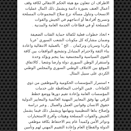
الاطراف ان تتعاون مع هيئة الحكم الانتقالي لكافة وقف
أعمال العنف بصورة دائمة ويشمل ذلك اكمال عمليات
الانسحاب وتناول مسألة نزع سلاح المجموعات المسلحة
وتسريح أفرادها أو ادماجهم في الجيش والقوات
المسلحة أو في قطاعات الخدمة العامة والمدنية .
• اتخاذ خطوات فعلية لكفالة حماية القئات الضعيفة
وضمان مشاركة كل مكونات الشعب السوري “عربا
وكردا وسريان وتركمان .. الخ ” بالعملية الانتقالية واعادة
بناء الثقة ولاحترام المتبادل وتشجيع التوافقات بين كافة
القوى السياسية والمجتمعية بما ينجم ويؤكد وحدة
واستقرار الوطن السوري دولة وارضا وشعبا , كالاتفاق
الموقع بين الائتلاف الوطني السوري والمجلس الوطني
الكردي على سبيل المثال.
• استمرار المؤسسات الحكومية والموظفين من ذوي
الكفاءات . فمن الواجب المحافظة على خدمات
المؤسسات العامة وإعادة تقيم دورها ووضع خطط
للرقي بها وفق المعايير المهنية العالمية والمعايير الدولية
حقوق الانسان وقوانين العمل والعمال , وعبر دراسة
وإصلاح بناها التنظيمية ومهامها ويشمل ذلك فيما يشمل
الجيش والقوات المسلحة وهيئات وأفرع الاستخبارات
ودوائر الأمن وكمبدأ عام يتم الاحتفاظ بكافة موظفي
الدولة والقطاع العام وإعادة التقييم المهني لهم وتأمين