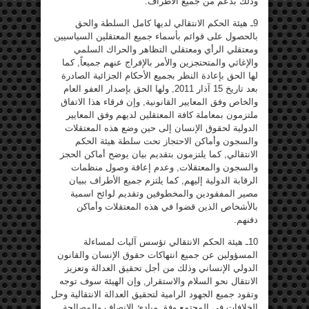
وذلك بدعم من جميع الأطراف.
9ـ هيئة الحكم الانتقالي لديها كامل السلطة والحق
بالحصول على قوائم بأسماء جميع المعتقلين السياسيين
ومعتقلي الرأي ومعتقلي التظاهر والحراك السلمي
والإغاثي والمتحتجزين والأمر بالإفراج عنهم جميعاً, كما
لها الحق بإعادة النظر بجميع الأحكام الجزائية الصادرة
بعد تاريخ 15 آذار 2011, ولها الحق بإصدار العفو العام
والخاص وفق المعايير القانونية, وإن فرقاء هذا الاتفاق
ملتزمون بمعاملة كافة المعتقلين لديهم وفق المعايير
الدولية لحقوق الإنسان إلى حين وضع هذه المعتقلات
والسجون وأماكن الاحتجاز تحت سلطة هيئة الحكم
الانتقالي, كما يلتزمون بتقديم بيان يوضح أماكن الحجز
والسجون والمعتقلات, وعدم إعاقة وصول منظمات
الرقابة الدولية إليهم, كما يلتزم جميع الأطراف ببيان
مصير المفقودين والمخطوفين وتقديم لوائح اسمية
بالأشخاص الذين قضوا في هذه المعتقلات وأماكن
دفنهم.
10ـ هيئة الحكم الانتقالي تؤسس آليات لمساءلة
المسؤولين عن جميع انتهاكات حقوق الإنسان والقانون
الدولي الإنساني وذلك من أجل تحقيق العدالة وتعزيز
الانتقال نحو السلام والاستقرار, وإن الهيئة سوف توجه
وتقود جميع الجهود الرامية لتحقيق العدالة الانتقالية وحل
الخلافات في المجتمع وفق مبادئ الإنصاف والمصالحة