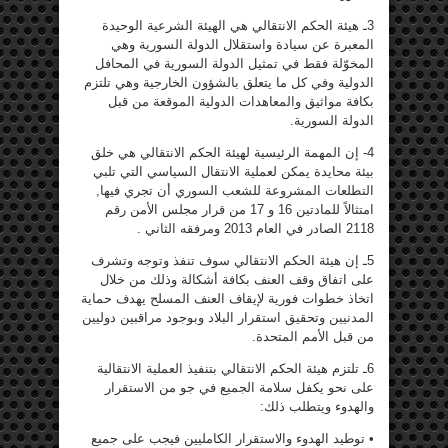
3ـ هيئة الحكم الانتقالي هي الهيئة الشرعية الوحيدة
المعبرة عن سيادة واستقلال الدولة السورية وهي
المخوّلة فقط في تمثيل الدولة السورية في المحافل
الدولية وفي كل ما يتعلق بالشؤون الخارجية وهي تلتزم
بكافة مواثيق والمعاهدات الدولية الموقعة من قبل
الدولة السورية.
4- إن المهمة الرئيسية لهيئة الحكم الانتقالي هي خلق
بيئة محايدة يمكن لعملية الانتقال السياسي التي تلبي
التطلعات المشروعة للشعب السوري أن تجري فيها,
امتثالاً للمادتين 16 و 17 من قرار مجلس الأمن رقم
2118 الصادر في العام 2013 ومرفقه الثاني .
5ـ إن هيئة الحكم الانتقالي سوف تنفذ وتوجه وتشرف
على اتفاق وقف العنف بكافة أشكالة وذلك من خلال
اتخاذ خطوات فورية لإيقاف العنف المسلح يهدف حماية
المدنيين وتحقيق استقرار البلاد وبوجود مراقبين دوليين
من قبل الأمم المتحدة.
6ـ تلتزم هيئة الحكم الانتقالي بتنفيذ العملية الانتقالية
على نحو يكفل سلامة الجميع في جو من الاستقرار
والهدوء ويتطلب ذلك:
• توطيد الهدوء والاستقرار الكامليين فيجب على جميع