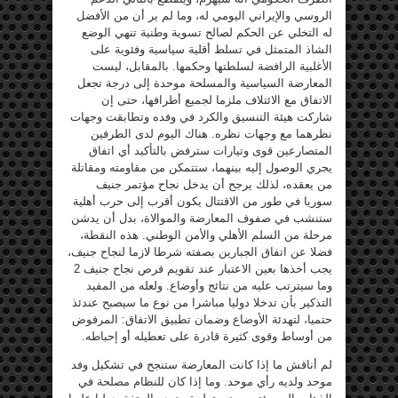
الروسي والإيراني اليومي له، وما لم ير أن من الأفضل
له التخلي عن الحكم لصالح تسوية وطنية تنهي الوضع
الشاذ المتمثل في تسلط أقلية سياسية وفئوية على
الأغلبية الرافضة لسلطتها وحكمها. بالمقابل، ليست
المعارضة السياسية والمسلحة موحدة إلى درجة تجعل
الاتفاق مع الائتلاف ملزما لجميع أطرافها، حتى إن
شاركت هيئة التنسيق والكرد في وفده وتطابقت وجهات
نظرهما مع وجهات نظره. هناك اليوم لدى الطرفين
المتصارعين قوى وتيارات سترفض بالتأكيد أي اتفاق
يجري الوصول إليه بينهما، ستتمكن من مقاومته ومقاتلة
من يعقده، لذلك يرجح أن يدخل نجاح مؤتمر جنيف
سوريا في طور من الاقتتال يكون أقرب إلى حرب أهلية
ستنشب في صفوف المعارضة والموالاة، بدل أن يدشن
مرحلة من السلم الأهلي والأمن الوطني. هذه النقطة،
فضلا عن اتفاق الجبارين بصفته شرطا لازما لنجاح جنيف،
يجب أخذها بعين الاعتبار عند تقويم فرص نجاح جنيف 2
وما سيترتب عليه من نتائج وأوضاع. ولعله من المفيد
التذكير بأن تدخلا دوليا مباشرا من نوع ما سيصبح عندئذ
حتميا، لتهدئة الأوضاع وضمان تطبيق الاتفاق: المرفوض
من أوساط وقوى كثيرة قادرة على تعطيله أو إحباطه.
لم أناقش ما إذا كانت المعارضة ستنجح في تشكيل وفد
موحد ولديه رأي موحد. وما إذا كان للنظام مصلحة في