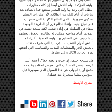
الذهاب إلى مؤتمر يعني تطبيق بنوده المتفق دوليا عليها
نهايته المؤكدة. ولم أناقش أيضا إن كانت مناورات
النظام التي وعد بها وليد المعلم ستضع حدا لانعقاده بعد
ساعات أو أيام قليلة من انطلاقه، لأن مناورات المعلم
ستكون ضرورية لتفادي النتائج الكارثية التي ستترتب
على نجاح جنيف وإنقاذ نظام قرر أن الطريقة الوحيدة
للبقاء في السلطة هي إبادة شعبه، لكنه سيجد نفسه في
المؤتمر أمام مواجهة ممثلين له يطالبون بحقوق يعطيهم
إياها جنيف، في التسليم بها نهايته الحتمية. أخيرا، لم
أناقش أدوار التنظيمات الإرهابية التي شرعت تفتك
بالجيش الحر والمنظمات المدنية والسياسية التي أنتجتها
ثورة الحرية، الكافرة في نظرها.
هل سينجح جنيف، إن حدث وانعقد حقا؟. أعتقد أنني
عرضت بعض المصاعب التي تعترض انعقاده وقدمت
ملامح أولية لجواب عن هذا السؤال الذي سيحيرنا قبل
المؤتمر، مثلما ستحيرنا بعد فشله!.
الشرق الأوسط