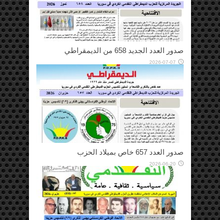
صدور العدد الجديد 658 من الديمقراطي
2026-07-07
صدور العدد 657 خاص بميلاد الحزب
2026-06-20