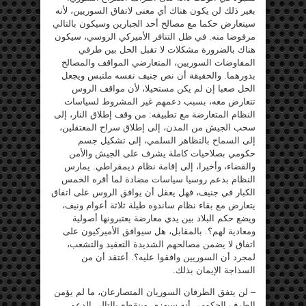
بغير ذلك لن يكون هناك أي معنى لاتفاق السوريين، لأنه
سيتعارض حكما مع مصالح أحد الجبارين وسيكون بالتالي
مرفوضا منه. في ظل التنافر الأميركي الروسي، سيكون
هناك بالضرورة مشكلات لا تقبل الحل بين طرفي
المفاوضات السوريين، المتعارضي المواقف والمصالح
بدورهما. والحقيقة أن نص جنيف نفسه ملتبس ويجعل
الحل صعبا إن لم يكن مستحيلا، لأن مواقف الروس
تتعارض معه، بسبب دعمهم غير المشروط لسياسات
النظام المتعارضة مع تطبيقه: من وقف إطلاق النار، إلى
سحب الجيش من المدن، إلى إطلاق سراح المعتقلين،
إلى السماح بالتظاهر السلمي، إلى تشكيل جسم
حكومي بصلاحيات كاملة يشرف على الجيش والأمن
والقضاء، وأخيرا، إلى إقامة نظام ديمقراطي. يمارس
النظام بدعم روسيا سياسات مضادة لما أقره الخمس
الكبار في جنيف، فهل يعقل أن يوافق الروس على اتفاق
يتعارض مع بقاء نظام ساندوه طيلة ثلاثة أعوام ونيف،
ويضع حكم البلاد بين يدي معارضة يعتبرونها أصولية
ومعادية لهم؟. بالمقابل، هل سيوافق الأميركيون على
اتفاق لا يضمن مصالحهم الشديدة التعقيد والتشعب،
لمجرد أن السوريين وافقوا عليه؟. أعتقد أن من
السذاجة الإيمان بذلك.
– لن يتفق الطرفان السوريان المتصارعان، ما لم يؤمن
الطرف الحكومي أنه سيهزم، وينقطع بالتالي الدعم