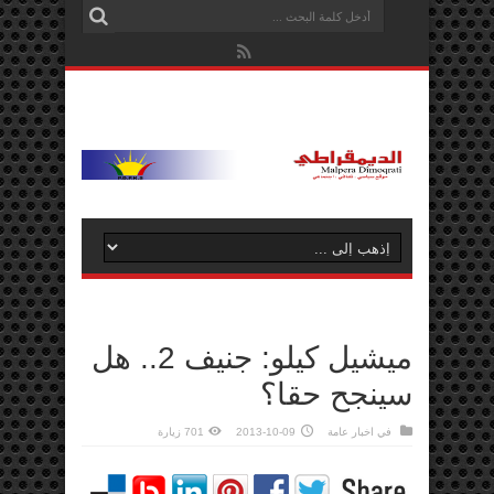
ميشيل كيلو: جنيف 2.. هل
سينجح حقا؟
في
اخبار عامة
2013-10-09
701 زيارة