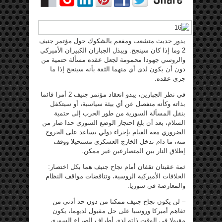
يدور حديث متشعب ومفعم بالشكوك حول مؤتمر جنيف
2 وما إذا كان سينجح. ويبذل الجباران الكبيران الأميركي
والروسي جهودا محمومة لجعل عقده مسألة حتمية من
دون أن يكون لدى أي منهما الثقة بأنه سينجح إذا ما
جرى عقده.
في نظر الجبارين، يبدو انعقاد مؤتمر جنيف 2 أمرا قائما
بذاته وكأنه منفصل عن أي بيئة سياسية، أو سيتكفل
بنقل المسألة السورية من طور الحرب إلى حتمية
السلام، بعد أن بلغ احتجاز الوضع السوري حدا صار من
الضروري معه القيام بإجراء دولي يساعد على الخروج
منه، ما دام تدخل الخارج العسكري مستحيلا ووقف
إطلاق النار بين المتصارعين غير ممكن.
ثمة عقبتان تقفان أمام نجاح جنيف هما بكل اختصار:
الخلافات الأميركية الروسية، وتناقضات مواقف النظام
والمعارضة في سوريا.
– لن يكون نجاح جنيف ممكنا من دون حد أدنى من
تفاهم أميركا وروسيا على حل مقبول لديهما، يكون
مقبولا في الوقت ذاته لدى أطراف الصراع السوري.