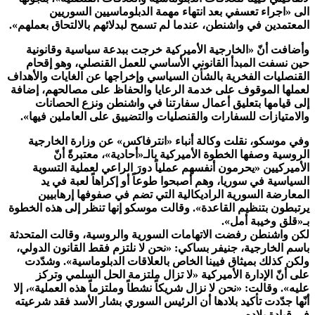
الى «اجراء تعسفي بعد انتهاء مهمة الدبلوماسيين السوريين
المعتمدين في واشنطن، عندما لم تسمح لبدلائهم بالالتحاق بعملهم».
وأضافت أنّ «الخارجية الأميركية خرجت ببدعة سياسية وقانونية
حين نسفت المبدأ القانوني الأساسي للعمل القنصلي، وهو إقحام
القنصليات الفخرية بالشأن السياسي وإخراجها عن الغايات والأهداف
لعملها الموقوف على خدمة الرعايا والحفاظ على مصالحهم، إضافة
إلى قيامها بتعليق أعمال سفارتنا في واشنطن ونزع الحصانات
والامتيازات للسفارات والقنصليات والتضييق على العاملين فيها».
وفي موسكو، نقلت وكالة أنباء «انترفاكس» عن وزارة الخارجية
الروسية وصفها الخطوة الأميركية بالـ«أحادية»، معتبرةً أنّ
الأميركيين «يحرمون أنفسهم عملياً دورَ الراعي لعملية التسوية
السياسية في سوريا، وهم أصبحوا طوعاً أو إكراهاً لعبة في يد
المعارضة السورية الراديكالية التي تضم في صفوفها إرهابيين
يرتبطون بتنظيم القاعدة». وقالت موسكو إنها تنظر إلى هذه الخطوة
بـ«قلق وخيبة أمل».
لكن واشنطن رفضت الاتهامات السورية والروسية، وقالت المتحدثة
باسم الخارجية، جنيفر بساكي: «نحن لا نلتزم فقط القانون الدولي،
ولكن كذلك بميثاق فيينا الخاص بالعلاقات الدبلوماسية». وشدّدت
على أنّ الإدارة الأميركية «لا تزال ملتزمة الحل السلمي وتركز
عليه». وقالت: «نحن لا نزال شريكاً نشطاً وملتزماً هذه العملية»، إلا
أنّها جدّدت تأكيد بلادها أن الرئيس السوري بشار الأسد فقد شرعيته
في قيادة بلاده.