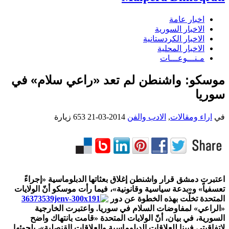
اخبار عامة
الاخبار السورية
الاخبار الكردستانية
الاخبار المحلية
مـنـــوعـــات
موسكو: واشنطن لم تعد «راعي سلام» في
سوريا
في
اراء ومقالات
,
الادب والفن
2014-03-21
653 زيارة
اعتبرت دمشق قرار واشنطن إغلاق بعثاتها الدبلوماسية «إجراءً
تعسفياً» و«بدعة سياسية وقانونية»، فيما رأت موسكو أنّ الولايات
المتحدة تخلّت بهذه الخطوة عن دور
«الراعي» لمفاوضات السلام في سوريا. واعتبرت الخارجية
السورية، في بيان، أنّ الولايات المتحدة «قامت بانتهاك واضح
لاتفاقيتي فيينا للعلاقات الدبلوماسية والعلاقات القنصلية»، بلجوئها