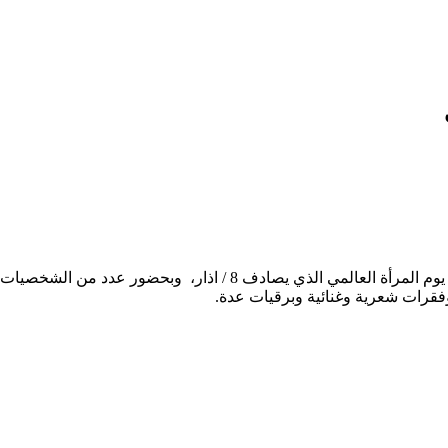
أحيا الحزب الديمقراطي التقدمي الكردي في سوريا “منظمة تل تمر ” يوم 
فقرات شعرية وغنائية وبرقيات عدة.