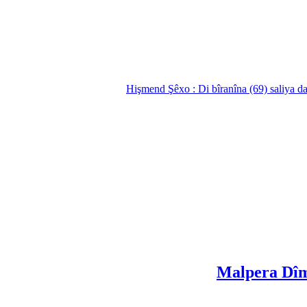
Hişmend Şêxo : Di bîranîna (69) saliya d