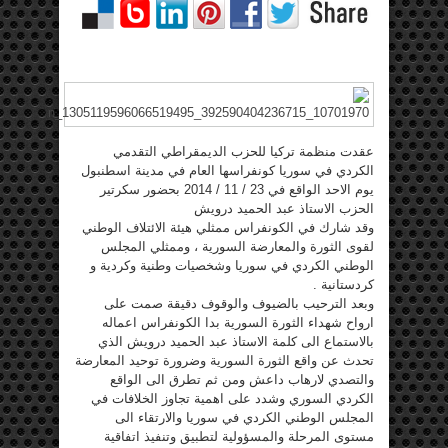
عقدت منظمة تركيا للحزب الديمقراطي التقدمي
الكردي في سوريا كونفراسها العام في مدينة اسطنبول
يوم الاحد الواقع في 23 / 11 / 2014 بحضور سكرتير
الحزب الاستاذ عبد الحميد درويش
وقد شارك في الكونفراس ممثلي هيئة الائتلاف الوطني
لقوى الثورة والمعارضة السورية ، وممثلي المجلس
الوطني الكردي في سوريا وشخصيات وطنية وكردية و
كردستانية .
وبعد الترحيب بالضيوف والوقوف دقيقة صمت على
ارواح شهداء الثورة السورية بدا الكونفراس اعماله
بالاستماع الى كلمة الاستاذ عبد الحميد درويش الذي
تحدث عن واقع الثورة السورية وضرورة توحيد المعارضة
والتصدي لارهاب داعش ومن ثم تطرق الى الواقع
الكردي السوري وشدد على اهمية تجاوز الخلافات في
المجلس الوطني الكردي في سوريا والارتقاء الى
مستوى المرحلة والمسؤولية لتطبيق وتنفيذ اتفاقية