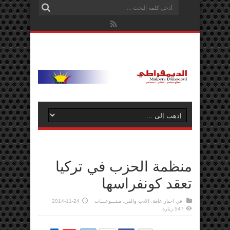
منظمة الحزب في تركيا
تعقد كونفراسها
في
اخبار عامة
,
الادب والفن
,
مـنـــوعـــات
2014-11-24
547 زيارة