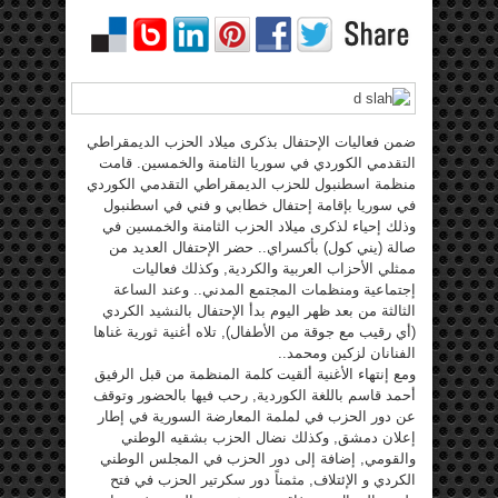
ضمن فعاليات الإحتفال بذكرى ميلاد الحزب الديمقراطي
التقدمي الكوردي في سوريا الثامنة والخمسين. قامت
منظمة اسطنبول للحزب الديمقراطي التقدمي الكوردي
في سوريا بإقامة إحتفال خطابي و فني في اسطنبول
وذلك إحياء لذكرى ميلاد الحزب الثامنة والخمسين في
صالة (يني كول) بأكسراي.. حضر الإحتفال العديد من
ممثلي الأحزاب العربية والكردية, وكذلك فعاليات
إجتماعية ومنظمات المجتمع المدني.. وعند الساعة
الثالثة من بعد ظهر اليوم بدأ الإحتفال بالنشيد الكردي
(أي رقيب مع جوقة من الأطفال), تلاه أغنية ثورية غناها
الفنانان لزكين ومحمد..
ومع إنتهاء الأغنية ألقيت كلمة المنظمة من قبل الرفيق
أحمد قاسم باللغة الكوردية, رحب فيها بالحضور وتوقف
عن دور الحزب في لملمة المعارضة السورية في إطار
إعلان دمشق, وكذلك نضال الحزب بشقيه الوطني
والقومي, إضافة إلى دور الحزب في المجلس الوطني
الكردي و الإئتلاف, مثمناً دور سكرتير الحزب في فتح