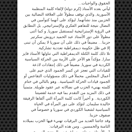
الحقوق والواجبات…
ليأتي بعده الأستاذ (كرم دولة) لإلقاء كلمة المنظمة
الآسورية, والذي توقف مطولاً على العلاقة النضالية بين
الحزبين منذ نشأتهما, ليؤكد على أنهما كتوأمين في
النضال نتيجة للتفاهم الفكري والإستراتيجي, بل التطابق
في الرؤية الإستراتيجية لمستقبل سوريا, و كما أثنى
مطولاً على دور الأستاذ عبد الحميد درويش سكرتير
حزبنا… مضيفاً في ذلك على أن سوريا لا يمكن أن تبنى
إلا في ظل حكومة ديمقراطية تعددية تشاركية.
تلا ذلك كلمة الكتلة الديمقراطية التي تناولها الأستاذ فايز
سارا, مؤكداً هو الآخر على الأزمة بين الحركة السياسية
الكردية في سوريا, مضيفاً في ذلك إنتقادات لاذعة
للقيادات التي تعجز عن كسر الجمود الذي خيم على
أعمال المجلس, محملاً في ذلك مسؤوليات التقاعس أو
الجمود قيادات الحركة السياسية.. وهو بالتالي في ختام
كلمته يهنيء الحزب في نضالاته عبر عقود طويلة, متمنياً
في ذلك المزيد من التقدم بما فيه خدمة لقضيتنا
الكوردية.. و أخيراً كانت كلمة المرأة التي ألقاها الرفيقة
خاليدة سليمان, لتؤكد على دور المرأة في الحياة
السياسية لشعبنا الكوردي في سوريا و خصوصاً في
صفوف حزبنا.
وقد جائتنا العديد من البرقيات تهنيء فيها الحزب بميلاده
الثامنة والخمسين.. ومن هذه البرقيات:
1.. الأستاذ مصطفى صباغ رئيس المنتدى السوري