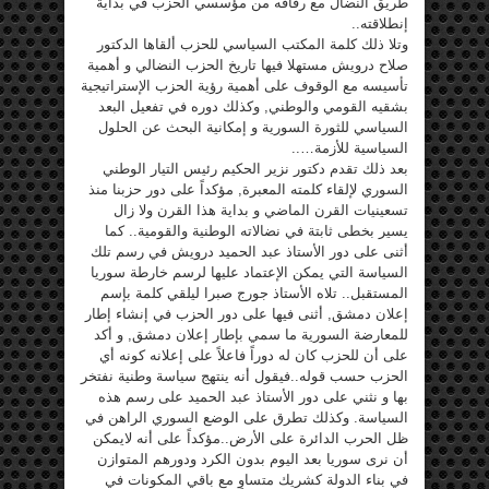
طريق النضال مع رفاقه من مؤسسي الحزب في بداية
إنطلاقته..
وتلا ذلك كلمة المكتب السياسي للحزب ألقاها الدكتور
صلاح درويش مستهلا فيها تاريخ الحزب النضالي و أهمية
تأسيسه مع الوقوف على أهمية رؤية الحزب الإستراتيجية
بشقيه القومي والوطني, وكذلك دوره في تفعيل البعد
السياسي للثورة السورية و إمكانية البحث عن الحلول
السياسية للأزمة…..
بعد ذلك تقدم دكتور نزير الحكيم رئيس التيار الوطني
السوري لإلقاء كلمته المعبرة, مؤكداً على دور حزبنا منذ
تسعينيات القرن الماضي و بداية هذا القرن ولا زال
يسير بخطى ثابتة في نضالاته الوطنية والقومية.. كما
أثنى على دور الأستاذ عبد الحميد درويش في رسم تلك
السياسة التي يمكن الإعتماد عليها لرسم خارطة سوريا
المستقبل.. تلاه الأستاذ جورج صبرا ليلقي كلمة بإسم
إعلان دمشق, أثنى فيها على دور الحزب في إنشاء إطار
للمعارضة السورية ما سمي بإطار إعلان دمشق, و أكد
على أن للحزب كان له دوراً فاعلاً على إعلانه كونه أي
الحزب حسب قوله..فيقول أنه ينتهج سياسة وطنية نفتخر
بها و نثني على دور الأستاذ عبد الحميد على رسم هذه
السياسة. وكذلك تطرق على الوضع السوري الراهن في
ظل الحرب الدائرة على الأرض..مؤكداً على أنه لايمكن
أن نرى سوريا بعد اليوم بدون الكرد ودورهم المتوازن
في بناء الدولة كشريك متساوٍ مع باقي المكونات في