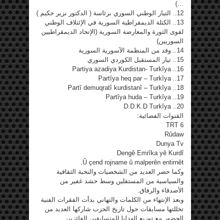
…)
12.. التيار الوطني السوري برئاسة ( الدكتور نزير حكيم )
13.. الكتلة الديمقراطية السورية في الإئتلاف الوطني
لقوى الثورة والمعارضة السورية (الإتحاد الديمقراطيين
السوريين)
14.. وفد من المنظمة الآسورية السورية
15.. تيار المستقبل الكوردي السوري
16.. Partiya azadiya Kurdistan- Turkîya
17.. Partîya heq par – Turkîya
18.. Partî demuqratî kurdistanî – Turkîya
19.. Partîya huda – Turkîya
20.. D.D.K.D Turkîya
القنوات الفضائية:
TRT 6
Rûdaw
Dunya Tv
Dengê Emrîka yê Kurdî
Û çend rojname û malperên entirnêt.
وكما حضر العديد من الشخصيات والنخبة الثقافية
والسياسية من المستقلين وسط حشد غفير من
الأصدقاء والرفاق.
وبعد الإنتهاء من الكلمات والتهاني بدأت الفقرات الفنية
تخللتها مسابقات حول تاريخ الحزب شاركها العديد من
الحضور مع توزيع الهدايا للمتسابقين الفائزين.