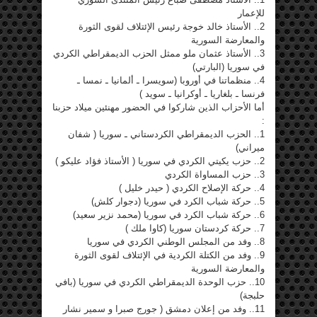
للإعمار
2.. الأستاذ خالد خوجة رئيس الإئتلاف لقوى الثورة
والمعارضة السورية
3.. الأستاذ عثمان ملو ممثل الحزب الديمقراطي الكردي
في سوريا (البارتي)
4.. منظماتنا في أوروبا (سويسرا ـ ألمانيا ـ نمسا ـ
فرنسا ـ بلغاريا ـ أوكرانيا ـ سويد )
أما الأحزاب الذين شاركوا في الحضور مهنئين ميلاد حزبنا
:
1.. الحزب الديمقراطي الكردستاني ـ سوريا ( شفان
ميراني)
2.. حزب يكيتي الكردي في سوريا ( الأستاذ فؤاد عليكو )
3.. حزب المساواة الكردي
4.. حركة الإصلاح الكردي ( حيدر خليل )
5.. حركة شباب الكرد في سوريا (دجوار كلش)
6.. حركة شباب الكرد في سوريا (محمد نزير سعيد)
7.. حركة كردستان سوريا (كاوا ملك )
8.. وفد من المجلس الوطني الكردي في سوريا
9.. وفد من الكتلة الكردية في الإئتلاف لقوى الثورة
والمعارضة السورية
10.. حزب الوحدة الديمقراطي الكردي في سوريا (بافي
حلبجة)
11.. وفد من إعلان دمشق ( جورج صبرا و سمير نشار