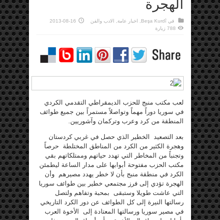
الهجرة
في
Beşa Kurdî
,
اخبار عامة
,
الادب والفن
2013-08-16
788 زيارة
لعب مكتب منبج للحزب الديمقراطي التقدمي الكردي
في سوريا دوراً مهماً وتواصلاً مستمراً بين جميع طوائف
المنطقة من كرد وعرب وتركمان وآشوريين.
بعد التصعيد الخطير الذي حصل في غربي كردستان
وهجرة الكثير من الكرد من المناطق المختلطة حرصاً
وتجنباً من المخاطر التي تهدد حياتهم وممتلكاتهم بقي
مكتب الحزب مفتوحة أبوابها على مدار الساعة ليطمئن
الكرد في منطقة منبج بأن لا خطر يهدد مصيرهم وأن
الهجرة تؤدي إلى فرز مجتمعي خطير بين طوائف سوريا
التي عاشت طويلا وستبقى بمحبة وتفاهم ولتصل
رسالتها النيرة إلى كل الطوائف عن دور الكرد التاريخي
في مصير سوريا ورسالتها المعتادة إلى الأخوة العرب