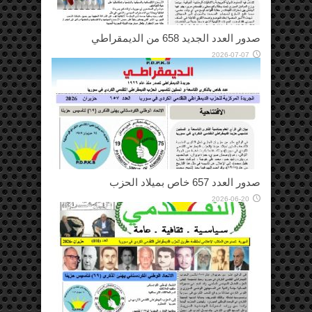
صدور العدد الجديد 658 من الديمقراطي
2026-07-07
صدور العدد 657 خاص بميلاد الحزب
2026-06-20