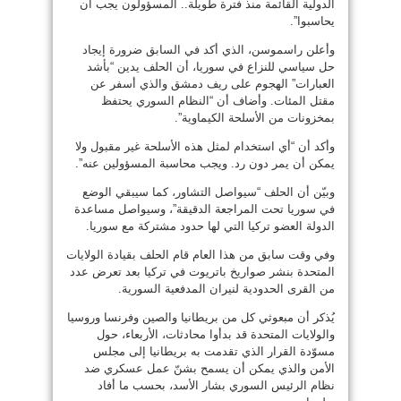
الدولية القائمة منذ فترة طويلة.. المسؤولون يجب أن
يحاسبوا”.
وأعلن راسموسن، الذي أكد في السابق ضرورة إيجاد
حل سياسي للنزاع في سوريا، أن الحلف يدين “بأشد
العبارات” الهجوم على ريف دمشق والذي أسفر عن
مقتل المئات. وأضاف أن “النظام السوري يحتفظ
بمخزونات من الأسلحة الكيماوية”.
وأكد أن “أي استخدام لمثل هذه الأسلحة غير مقبول ولا
يمكن أن يمر دون رد. ويجب محاسبة المسؤولين عنه”.
وبيّن أن الحلف “سيواصل التشاور، كما سيبقي الوضع
في سوريا تحت المراجعة الدقيقة”، وسيواصل مساعدة
الدولة العضو تركيا التي لها حدود مشتركة مع سوريا.
وفي وقت سابق من هذا العام قام الحلف بقيادة الولايات
المتحدة بنشر صواريخ باتريوت في تركيا بعد تعرض عدد
من القرى الحدودية لنيران المدفعية السورية.
يُذكر أن مبعوثي كل من بريطانيا والصين وفرنسا وروسيا
والولايات المتحدة قد بدأوا محادثات، الأربعاء، حول
مسوّدة القرار الذي تقدمت به بريطانيا إلى مجلس
الأمن والذي يمكن أن يسمح بشنّ عمل عسكري ضد
نظام الرئيس السوري بشار الأسد، بحسب ما أفاد