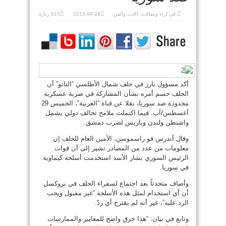
في
اراء ومقالات
,
الادب والفن
2013-08-29
615 زيارة
أكد مسؤول بارز في حلف شمال الأطلسي “الناتو” أن
الحلف حسم أمره بشأن المشاركة في ضربة عسكرية
محدودة ضد سوريا، نقلا عن قناة “العربية”، الخميس 29
أغسطس/آب. فيما اكتملت ملامح تحالف دولي يشمل
واشنطن ولندن وباريس لضرب دمشق.
وقال أندرس فو راسموسن، الأمين العام للحلف إن
معلومات من عدد من المصادر تشير إلى أن قوات
الرئيس السوري بشار الأسد استخدمت أسلحة كيماوية
في سوريا.
وأضاف متحدثاً بعد اجتماع لسفراء الحلف في بروكسل
أن أي استخدام لمثل هذه الأسلحة “غير مقبول ويجب
الرد عليه”، غير أنه لم يقترح أي ردّ.
وتابع في بيان: “هذا خرق واضح للمعايير والممارسات