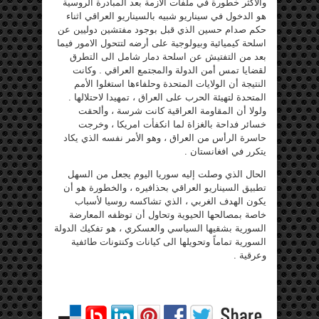
والأكثر خطورة في ملفات الأزمة بعد المبادرة الروسية
هو الدخول في سيناريو شبيه بالسيناريو العراقي اثناء
حكم صدام حسين الذي قبل بوجود مفتشين دوليين عن
اسلحة كيميائية وبيولوجية على أرضه لتتحول الامور فيما
بعد من التفتيش عن اسلحة دمار شامل الى التطرق
لقضايا تمس أمن الدولة والمجتمع العراقي . وكانت
النتيجة أن الولايات المتحدة وحلفاءها استغلوا الأمم
المتحدة لتهيئة الحرب على العراق ، تمهيدا لاحتلالها .
ولولا أن المقاومة العراقية كانت شرسة ، وألحقت
خسائر فداحة بالغزاة لما انكفأت امريكا ، وخرجت
حاسرة الرأس من العراق ، وهو الأمر نفسه الذي يكاد
يتكرر في افغانستان .
الحال الذي وصلت إليه سوريا اليوم يجعل من السهل
تطبيق السيناريو العراقي بحذافيره ، والخطورة هو أن
يكون الهدف الغربي ، الذي تشاكسه روسيا لأسباب
خاصة بمصالحها الحيوية وتحاول أن توظفه المعارضة
السورية بشقيها السياسي والعسكري ، هو تفكيك الدولة
السورية تماماً وتحويلها الى كيانات وكنتونات طائفية
وعرقية .