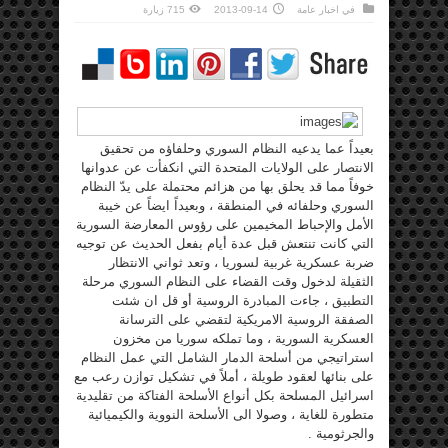
في
اخبار عامة
2013-09-14
715 زيارة
بعيداً عما يدعيه النظام السوري وحلفاؤه من تحقيق
الانتصار على الولايات المتحدة التي انكفأت عن عدوانها
خوفاً مما قد يحلق بها من هزائم محتملة على يدّ النظام
السوري وحلفائه في المنطقة ، وبعيداً ايضاً عن خيبة
الأمل والإحباط المخيمين على رؤوس المعارضة السورية
التي كانت تنتعش قبل عدة أيام بفعل الحديث عن توجيه
ضربة عسكرية غربية لسوريا ، وتعد ثواني الانتظار
الثقيلة لدخول وقت القضاء على النظام السوري مرحلة
التطبيق ، جاءت المبادرة الروسية أو قل ان شئت
الصفقة الروسية الامريكية لتقضي على الترسانة
العسكرية السورية ، وما تملكه سوريا من مخزون
استراتيجي من أسلحة الدمار الشامل التي عمل النظام
على بنائها لعقود طويلة ، أملاً في تشكيل توازن رعب مع
اسرائيل المسلحة بكل أنواع الأسلحة الفتاكة من تقليدية
متطورة للغاية ، وصولا الى الأسلحة النووية والكيميائية
والجرثومية .