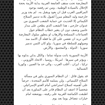
المعارضة تحت سقف الجامعة العربية بداية الأزمة بحجة
الإخلال بالسيادة الوطنية ، ومن ثم رفضه بوجود
المراقبين العرب قبل ان يعود ويقبل به، لم يجد وزير
خارجيته وليد المعلم مبرراً لقبول بلاده تدمير السلاح
الكيمائي إلا الحديث عن حماية الشعب السوري من
عدوان خارجي ، هذا الشعب الذي يطحن على مدار
عامين ونصف دون ان يتغير خطاب النظام حول
الجماعات المسلحة والارهاب او يتطور سلوك المعارضة
التي تريد ان تقضي على كل ما فعله آل الاسد منذ
وصولهم للسلطة في سوريا ، ولو كان الثمن تدمير
سوريا : الدولة ، والمجتمع ، والأرض.
الأزمة السورية باتت مدولَة تماما ، والكل يدلي بدلوه بها
، ويؤثر في سيرها : امريكا ، روسيا ، الاتحاد الأوروبي ،
تركيا ، ايران ، أغلب العرب ، والى حد ما الصين ، وكوريا
الشمالية .
قد يقول قائل : ان النظام السوري يناور في مسألة
السلاح الكيميائي ، ولن يسلمه للأمم المتحدة ، حرصاً
على أهميته كسلاح استراتجي أمام العدو الإسرائيلي .
شخصياً لا اعتقد ان النظام قادر على المناورة بعد أن
اطبقت الكماشة الغربية على رقبته ، ووضعته امام
خيارات تتضاءل يوما بعد يوم .