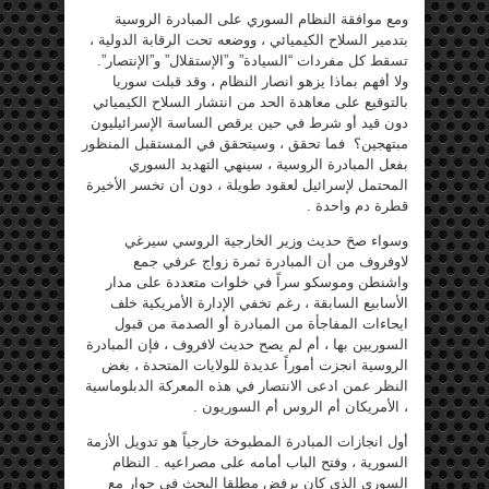
ومع موافقة النظام السوري على المبادرة الروسية
بتدمير السلاح الكيميائي ، ووضعه تحت الرقابة الدولية ،
تسقط كل مفردات “السيادة” و”الإستقلال” و”الإنتصار”.
ولا أفهم بماذا يزهو انصار النظام ، وقد قبلت سوريا
بالتوقيع على معاهدة الحد من انتشار السلاح الكيميائي
دون قيد أو شرط في حين يرقص الساسة الإسرائيليون
مبتهجين؟ فما تحقق ، وسيتحقق في المستقبل المنظور
بفعل المبادرة الروسية ، سينهي التهديد السوري
المحتمل لإسرائيل لعقود طويلة ، دون أن تخسر الأخيرة
قطرة دم واحدة .
وسواء صحَ حديث وزير الخارجية الروسي سيرغي
لاوفروف من أن المبادرة ثمرة زواج عرفي جمع
واشنطن وموسكو سراً في خلوات متعددة على مدار
الأسابيع السابقة ، رغم تخفي الإدارة الأمريكية خلف
ايحاءات المفاجأة من المبادرة أو الصدمة من قبول
السوريين بها ، أم لم يصح حديث لافروف ، فإن المبادرة
الروسية انجزت أموراً عديدة للولايات المتحدة ، بغض
النظر عمن ادعى الانتصار في هذه المعركة الدبلوماسية
، الأمريكان أم الروس أم السوريون .
أول انجازات المبادرة المطبوخة خارجياً هو تدويل الأزمة
السورية ، وفتح الباب أمامه على مصراعيه . النظام
السوري الذي كان يرفض مطلقا البحث في حوار مع