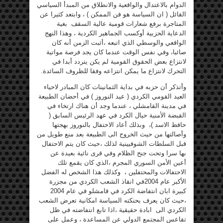
الدوام بالاعتدال والواقعية والانطلاق من المبدأ السياسي
القائل ( ان السياسة هو فن الممكن ) ، وابتعد كثيرا عن
المتاجرة برفع شعارات قومية عالية السقف بغية
الدعاية الحزبية أوكسب الجماهير الكردية ، وهذا النهج
الواقعي والوسطي الذي اتبعه ،أثبت الزمن أنه كان
صائبا، وفي نفس الوقت عندما كان يجد فرصة مواتية
لانتزاع بعض الحقوق القومية لم يكن يتردد أبدا في
التحرك لانتزاع ما يمكن انتزاعه وفقا للظروف السائدة.
وأتذكر أن حزبه في بداية الثمانينات كان المبادر لاحياء
العيد القومي الكردي ( عيد النوروز ) في أحضان الطبيعة
في مدينة القامشلي ، عندما وجد أن هناك ارتخاء في
القبضة الأمنية حيال الكرد في عهد الرئيس السابق (
حافظ الاسد )، وبذلك أعاد الاحتفال بالنوروز بهجتها
وأصالتها من حيث الخروج الى الطبيعة بعد منع طويل من
قبل السلطات الشوفيينية لذلك ،حيث كان يتم الاحتفال
بها سرا وتحت جنح الظلام وفي قرى نائية بعيدة عن
أعين الأمن السوري المجرم ،الذي كان يقمع تلك
الاحتفالات والمحتفلين ، وكذلك هذا الشخص له الفضل
الأكبر عام 2004في انقاذ الشعب الكردي من مجزرة
كبيرة ابان انتفاضة الكرد في قامشلو في عام 2004
،حيث كان يعرف بحنكته السياسة امكانية تعرض الشعب
الكردي الى ابادة حقيقية ،اذا تابع انتفاضته في ظل
تقاعس المجتمع الدولي عن المساعدة ، وعمل على