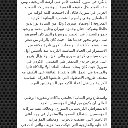
بالكرد في سوريا كشعب قائم على أرضه التاريخية ، ومن
حقه التمتع بكل حقوقه القومية أسوة بشريكه الشعب
العربي في سوريا، فكان أن اجتمعت كلمة كوكبة من
المناضلين وعلى رأسهم الشخصية الوطنية الكردية
المعروفة ( أوصمان صبري ) وكل من السادة نورالدين
ظاظا وشوكت حنان وحمزة نويران وخليل محمد و رشيد
حمو والسيد ( عبد الحميد درويش) والذي كان أصغرهم
سنا ، وهو محور حديثنا هنا ، حيث كان بالرغم من صغر
سنه يتمتع بذكاء حاد ، وصفات أخرى نادرة مكنته من
الاستمرار في الحياة الساسية الكردية منذ تأسيس أول
حزب سياسي كردي سوري والى الآن ، ولا يزال يتربع
على عرش حزبه ( الديمقراطي التقدمي الكردي في
سوريا) حيث كان يمتلك صفات القائد أولا والذكاء ثانيا
والمرونة في العمل ثالثا والقدرة الفائقة على التكيف مع
مختلف ظروف الاضطهاد التي عايشتها الحركة الساسية
الكردية من قبل أعداء الكرد من الشوفيينين العرب
رابعا.
واستطاع وهو الشاب الجامعي بذكاءه وشعوره الوطني
العالي أن يكون من أوائل المؤسسين للحزب
الديمقراطي الكردستاني السوري، وبخلاف بقية شركائه
المؤسسين استطاع الصمود والاستمرار في وجه أعتى
الأعاصير التي عصفت بالحزب ، ومختلف المؤامرات
الداخلية والخارجية التي حيكت ضد حزبه ، والتي أدت في