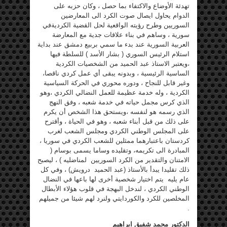
تهدئة الأوضاع والاكتفاء بما حصل ، وكان حزبه على
الدوام يحاول ايصال صوت الكرد الى المعارضين
السوريين وطرح رؤيته الواقعية لحل القضية الكرديةفي
سورية ، وساهم في بناء علاقات جدية مع المعارضة
العربية السورية عند بدء ما سمي بربيع دمشق عند بداية
استلام الرئيس السوري ( بشار الأسد ) للسلطة فيها
،ويعتبر الاستاذ عبد الحميد من الشخصيات الكردية
الساسية الرئيسية ، وبدونه يبقى أي عمل كردي ناقصا،
وغير قابل للنجاح ، ودوره محوري في الحركة السياسية
الكردية ، وله خدمة عظيمة للعمل النضالي الكردي ،وهو
الذي كرس مجمل حياته في خدمة شعبه ، وفق النهج
الذي رسمه هو لنفسه ،ويستحق هذا الشخص أن يكرم
على ذلك من قبل أبناء شعبه ، وهو في الحياة ، وأقترح
على المجلس الوطني الكردي ومجلس الشعب لغرب
كردستان باعتبارهما ممثلين للشعب الكردي في سوريا ،
المبادرة الى تكريمه، وتقليده وساما يسمى بوسام (
الامتنان والتقدير من الكرد السوريين لمناضليه ) ، ليصبح
ذلك تقليدا يبدأ بالأستاذ (عبد الحميد درويش) ، وفي كل
عام يليه يتم اختيار شخصية أخرى لها باعها في النضال
الوطني الكردي ، لندخل البهجة في قلوب هؤلاء الأبطال
المخلصين للكرد والكوردايتي ولنرد لهم شيئا من جميلهم
.
الدكتور محمد شفيق ابراهيم