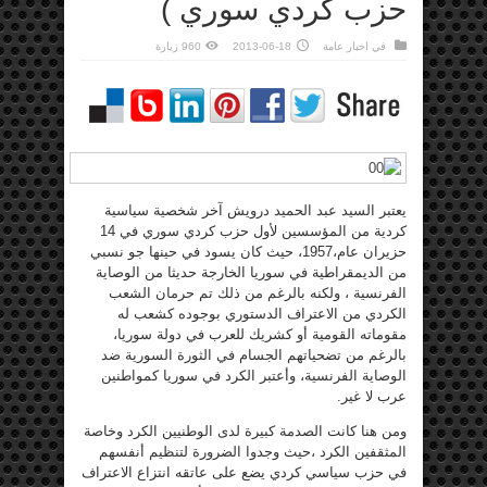
حزب كردي سوري )
في
اخبار عامة
2013-06-18
960 زيارة
يعتبر السيد عبد الحميد درويش آخر شخصية سياسية
كردية من المؤسسين لأول حزب كردي سوري في 14
حزيران عام،1957، حيث كان يسود في حينها جو نسبي
من الديمقراطية في سوريا الخارجة حديثا من الوصاية
الفرنسية ، ولكنه بالرغم من ذلك تم حرمان الشعب
الكردي من الاعتراف الدستوري بوجوده كشعب له
مقوماته القومية أو كشريك للعرب في دولة سوريا،
بالرغم من تضحياتهم الجسام في الثورة السورية ضد
الوصاية الفرنسية، وأعتبر الكرد في سوريا كمواطنين
عرب لا غير.
ومن هنا كانت الصدمة كبيرة لدى الوطنيين الكرد وخاصة
المثقفين الكرد ،حيث وجدوا الضرورة لتنظيم أنفسهم
في حزب سياسي كردي يضع على عاتقه انتزاع الاعتراف