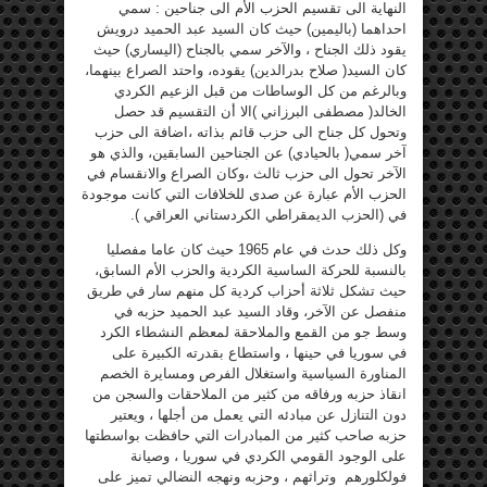
النهاية الى تقسيم الحزب الأم الى جناحين : سمي
احداهما (باليمين) حيث كان السيد عبد الحميد درويش
يقود ذلك الجناح ، والآخر سمي بالجناح (اليساري) حيث
كان السيد( صلاح بدرالدين) يقوده، واحتد الصراع بينهما،
وبالرغم من كل الوساطات من قبل الزعيم الكردي
الخالد( مصطفى البرزاني )الا أن التقسيم قد حصل
وتحول كل جناح الى حزب قائم بذاته ،اضافة الى حزب
آخر سمي( بالحيادي) عن الجناحين السابقين، والذي هو
الآخر تحول الى حزب ثالث ،وكان الصراع والانقسام في
الحزب الأم عبارة عن صدى للخلافات التي كانت موجودة
في (الحزب الديمقراطي الكردستاني العراقي ).
وكل ذلك حدث في عام 1965 حيث كان عاما مفصليا
بالنسبة للحركة الساسية الكردية والحزب الأم السابق،
حيث تشكل ثلاثة أحزاب كردية كل منهم سار في طريق
منفصل عن الآخر، وقاد السيد عبد الحميد حزبه في
وسط جو من القمع والملاحقة لمعظم النشطاء الكرد
في سوريا في حينها ، واستطاع بقدرته الكبيرة على
المناورة السياسية واستغلال الفرص ومسايرة الخصم
انقاذ حزبه ورفاقه من كثير من الملاحقات والسجن من
دون التنازل عن مبادئه التي يعمل من أجلها ، ويعتير
حزبه صاحب كثير من المبادرات التي حافظت بواسطتها
على الوجود القومي الكردي في سوريا ، وصيانة
فولكلورهم وتراثهم ، وحزبه ونهجه النضالي تميز على