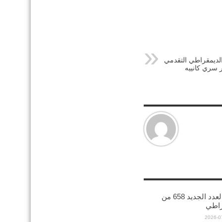
لديمقراطي التقدمي
 سري كانييه
صدور العدد الجديد 658 من
راطي
2026-0