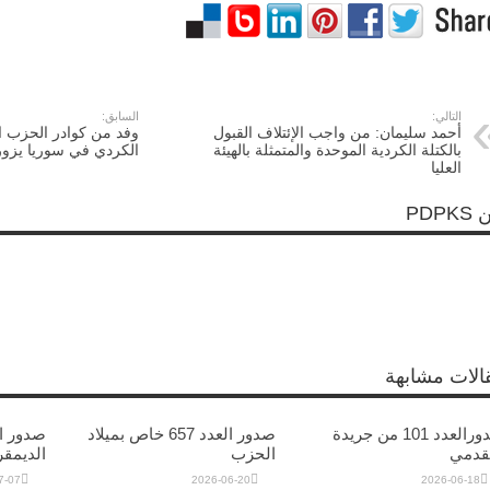
التالي:
السابق:
أحمد سليمان: من واجب الإئتلاف القبول
وفد من كوادر الحزب ا
بالكتلة الكردية الموحدة والمتمثلة بالهيئة
الكردي في سوريا يزور
العليا
PDPK
الات مشابهة
صدورالعدد 101 من جريدة
صدور العدد 657 خاص بميلاد
تقدمي
الحزب
الديمق
7-07
2026-06-20
2026-06-18