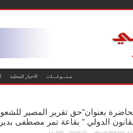
مـنـــوعـــات
الاخبار المحلية
ا
اضرة بعنوان”حق تقرير المصير للشع
قانون الدولي ” بقاعة تمر مصطفى بدير
في
Beşa Kurdî
,
الادب والفن
2013-02-14
839 زيارة