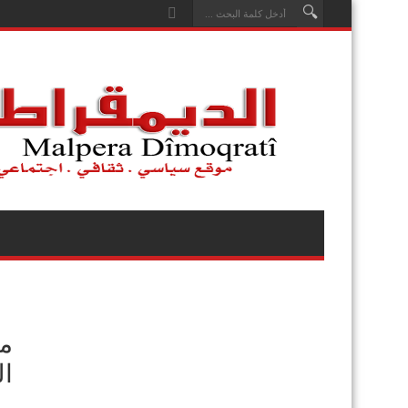
مح
ال