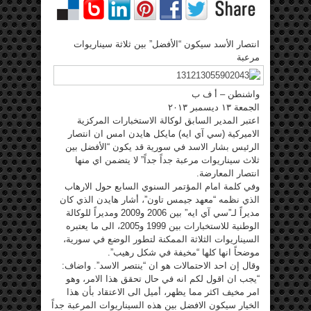
انتصار الأسد سيكون “الأفضل” بين ثلاثة سيناريوات
مرعبة
واشنطن – أ ف ب
الجمعة ١٣ ديسمبر ٢٠١٣
اعتبر المدير السابق لوكالة الاستخبارات المركزية
الاميركية (سي آي ايه) مايكل هايدن امس ان انتصار
الرئيس بشار الاسد في سورية قد يكون “الأفضل بين
ثلاث سيناريوات مرعبة جداً جداً” لا يتضمن اي منها
انتصار المعارضة.
وفي كلمة امام المؤتمر السنوي السابع حول الارهاب
الذي نظمه “معهد جيمس تاون”، أشار هايدن الذي كان
مديراً لـ”سي آي ايه” بين 2006 و2009 ومديراً للوكالة
الوطنية للاستخبارات بين 1999 و2005، الى ما يعتبره
السيناريوات الثلاثة الممكنة لتطور الوضع في سورية،
موضحاً انها كلها “مخيفة في شكل رهيب”.
وقال إن احد الاحتمالات هو ان “ينتصر الاسد”. واضاف:
“يجب ان اقول لكم انه في حال تحقق هذا الامر، وهو
امر مخيف اكثر مما يظهر، أميل الى الاعتقاد بأن هذا
الخيار سيكون الافضل بين هذه السيناريوات المرعبة جداً