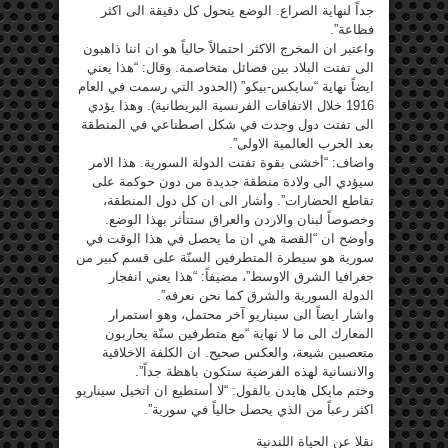
جداً لنهاية الصراع. الوضع يتحول كل دقيقة الى اكثر
فظاعة”.
واعتبر ان المخرج الاكثر احتمالاً حالياً هو ان اننا ذاهبون
الى تفتت البلاد بين فصائل متخاصمة. وقال: “هذا يعني
ايضاً نهاية “سايكس-بيكو” (الحدود التي رسمت في العام
1916 خلال الاتفاقات الفرنسية البريطانية). وهذا يؤدي
الى تفتت دول وجدت في شكل اصطناعي في المنطقة
بعد الحرب العالمية الاولى”.
واضاف: “أخشى بقوة تفتت الدولة السورية. هذا الامر
سيؤدي الى ولادة منطقة جديدة من دون حوكمة على
تقاطع الحضارات”. وأشار الى ان كل دول المنطقة،
وخصوصاً لبنان والاردن والعراق ستتأثر بهذا الوضع.
وأوضح ان “القصة هي ان ما يحصل في هذا الوقت في
سورية هو سيطرة المتطرفين السنّة على قسم كبير من
جغرافيا الشرق الاوسط”، مضيفاً: “هذا يعني انفجار
الدولة السورية والشرق كما نحن نعرفه”.
واشار ايضاً الى سيناريو آخر محتمل، وهو استمرار
المعارك الى ما لا نهاية “مع متطرفين سنّة يحاربون
متعصبين شيعة، والعكس صحيح. ان الكلفة الاخلاقية
والانسانية لهذه الفرضية ستكون باهظة جداً”.
وختم مايكل هايدن بالقول: “لا أستطيع ان اتخيل سيناريو
اكثر رعباً من الذي يحصل حالياً في سورية”.
نقلا عن الحياة اللندنية