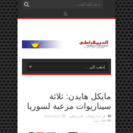
مايكل هايدن: ثلاثة
سيناريوات مرعبة لسوريا
في
اراء ومقالات
,
الادب والفن
2013-12-13
586 زيارة