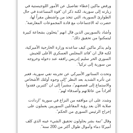
ورفض ماكين إعطاء تفاصيل عن الأمور اللوجيستية في
زيارته إلى سورية، لكنه ذكر ان “قوة المساعدة في حال
الطوارئ السورية، التي تتخذ من واشنطن مقراً لها،
حضرت له الاجتماعات مع قادة المجموعات المعارضة”.
وأشاد بالسوريين الذين قال انهم “يتحلون بشجاعة كبيرة
ليتمكنوا من تحقيق ذلك”.
ولم يذكر ماكين كيف ساعدته وزارة الخارجية الأميركية،
لكنه قال ان “قائد المجلس العسكري الأعلى للجيش
السوري الحر سليم إدريس رافقه عند دخوله وخروجه
من سورية إلى تركيا”.
وتحدث السناتور الأميركي عن تجربته تفي سورية، فعبر
عن تأثره الشديد بعد النظر “إلى وجوه أولئك الأشخاص
والاستماع إلى قصصهم”، مشيراً إلى ان “كثيرين فقدوا
أفراداً من عائلاتهم وأصدقاء لهم”.
وشدد على ان مواقفه من النزاع في سورية “ازدادت
صلابة الآن بعد رؤية المقاتلين السوريين يعملون على
إخراج الرئيس السوري من الحكم”.
وقال “ثمة بشر يحاولون تحقيق الشيء عينه الذي كلف
أميركا دماء وأموال طوال أكثر من 200 سنة”.