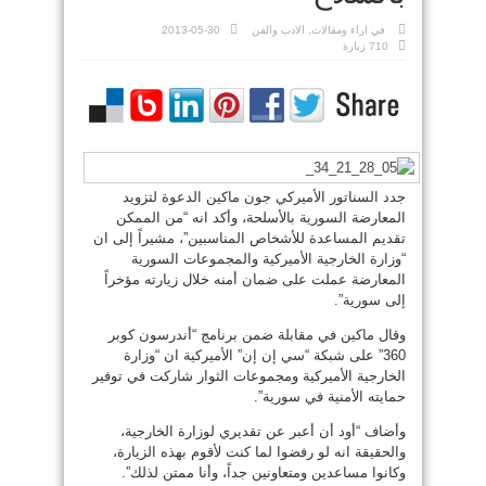
في
اراء ومقالات
,
الادب والفن
2013-05-30
710 زيارة
جدد السناتور الأميركي جون ماكين الدعوة لتزويد
المعارضة السورية بالأسلحة، وأكد انه “من الممكن
تقديم المساعدة للأشخاص المناسبين”، مشيراً إلى ان
“وزارة الخارجية الأميركية والمجموعات السورية
المعارضة عملت على ضمان أمنه خلال زيارته مؤخراً
إلى سورية”.
وقال ماكين في مقابلة ضمن برنامج “أندرسون كوبر
360” على شبكة “سي إن إن” الأميركية ان “وزارة
الخارجية الأميركية ومجموعات الثوار شاركت في توفير
حمايته الأمنية في سورية”.
وأضاف “أود أن أعبر عن تقديري لوزارة الخارجية،
والحقيقة انه لو رفضوا لما كنت لأقوم بهذه الزيارة،
وكانوا مساعدين ومتعاونين جداً، وأنا ممتن لذلك”.