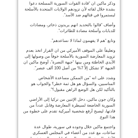
وذكر ماكين ان “قادة القوات السورية المسلحة دعوا
بشدة خلال لقائه لأن تزودهم الولايات المتحدة بالأسلحة
ليستمروا في قتالهم ضد الأسد”.
وأضاف “قالوا بالتحديد انهم يريدون ذخائر، ومضادات
للدبابات وأسلحة مضادة للطائرات”.
وتابع “هم لا يفهمون لماذا لا نساعدهم”.
وتعليقاً على الموقف الأميركي من ان القرار اتخذ بعدم
تزويد المعارضة السورية بالأسلحة خوفاً من وصولها إلى
الأيدي الخاطئة ومن بينها “جبهة النصرة”، أوضح ماكين ان
الجبهة “لا تشكل إلاّ 7% من أصل 100 ألف عنصر”.
وشدد على انه “من الممكن مساعدة الأشخاص
المناسبين، والسؤال هو هل ثمة خطر؟ والجواب هو
بالتأكيد لكن هل الوضع الراهن مقبول؟”.
وكان جون ماكين، دخل الإثنين من تركيا إلى الأراضي
السورية الخاضعة لسيطرة المعارضة وقابل عدداً من
قادتها، ليصبح أرفع شخصية أميركية تقدم على خطوة من
هذا النوع.
واجتمع ماكين خلال وجوده في سورية، طوال عدة
ساعات، مع عدد من أعضاء في المجلس العسكري