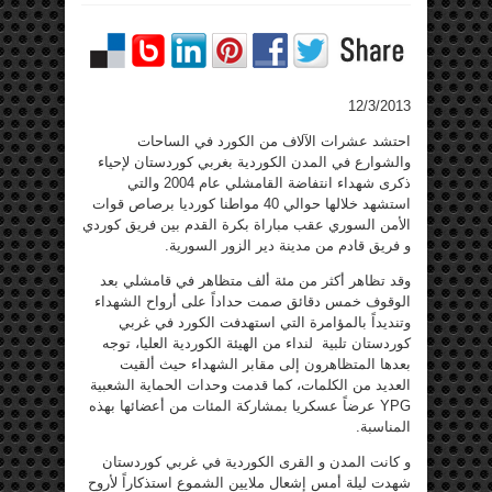
12/3/2013
احتشد عشرات الآلاف من الكورد في الساحات
والشوارع في المدن الكوردية بغربي كوردستان لإحياء
ذكرى شهداء انتفاضة القامشلي عام 2004 والتي
استشهد خلالها حوالي 40 مواطنا كورديا برصاص قوات
الأمن السوري عقب مباراة بكرة القدم بين فريق كوردي
و فريق قادم من مدينة دير الزور السورية.
وقد تظاهر أكثر من مئة ألف متظاهر في قامشلي بعد
الوقوف خمس دقائق صمت حداداً على أرواح الشهداء
وتنديداً بالمؤامرة التي استهدفت الكورد في غربي
كوردستان تلبية لنداء من الهيئة الكوردية العليا، توجه
بعدها المتظاهرون إلى مقابر الشهداء حيث ألقيت
العديد من الكلمات، كما قدمت وحدات الحماية الشعبية
YPG عرضاً عسكريا بمشاركة المئات من أعضائها بهذه
المناسبة.
و كانت المدن و القرى الكوردية في غربي كوردستان
شهدت ليلة أمس إشعال ملايين الشموع استذكاراً لأروح