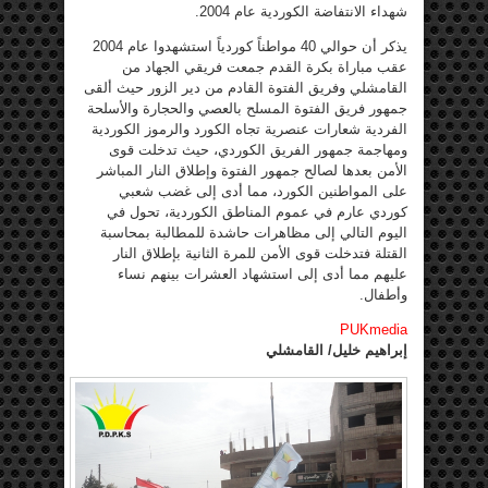
شهداء الانتفاضة الكوردية عام 2004.
يذكر أن حوالي 40 مواطناً كوردياً استشهدوا عام 2004
عقب مباراة بكرة القدم جمعت فريقي الجهاد من
القامشلي وفريق الفتوة القادم من دير الزور حيث ألقى
جمهور فريق الفتوة المسلح بالعصي والحجارة والأسلحة
الفردية شعارات عنصرية تجاه الكورد والرموز الكوردية
ومهاجمة جمهور الفريق الكوردي، حيث تدخلت قوى
الأمن بعدها لصالح جمهور الفتوة وإطلاق النار المباشر
على المواطنين الكورد، مما أدى إلى غضب شعبي
كوردي عارم في عموم المناطق الكوردية، تحول في
اليوم التالي إلى مظاهرات حاشدة للمطالبة بمحاسبة
القتلة فتدخلت قوى الأمن للمرة الثانية بإطلاق النار
عليهم مما أدى إلى استشهاد العشرات بينهم نساء
وأطفال.
PUKmedia
إبراهيم خليل/ القامشلي