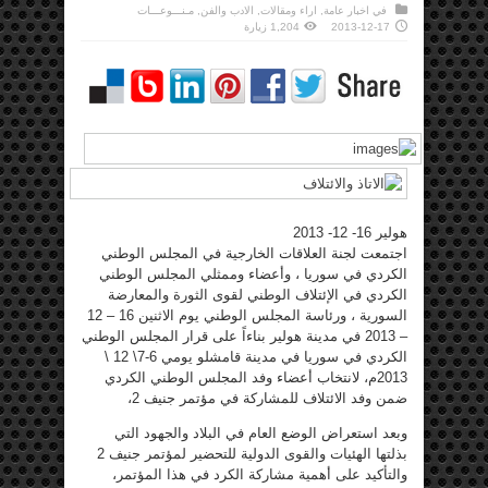
في
اخبار عامة
,
اراء ومقالات
,
الادب والفن
,
مـنـــوعـــات
2013-12-17
1,204 زيارة
هولير 16- 12- 2013
اجتمعت لجنة العلاقات الخارجية في المجلس الوطني
الكردي في سوريا ، وأعضاء وممثلي المجلس الوطني
الكردي في الإئتلاف الوطني لقوى الثورة والمعارضة
السورية ، ورئاسة المجلس الوطني يوم الاثنين 16 – 12
– 2013 في مدينة هولير بناءاً على قرار المجلس الوطني
الكردي في سوريا في مدينة قامشلو يومي 6-7\ 12 \
2013م، لانتخاب أعضاء وفد المجلس الوطني الكردي
ضمن وفد الائتلاف للمشاركة في مؤتمر جنيف 2،
وبعد استعراض الوضع العام في البلاد والجهود التي
بذلتها الهئيات والقوى الدولية للتحضير لمؤتمر جنيف 2
والتأكيد على أهمية مشاركة الكرد في هذا المؤتمر،