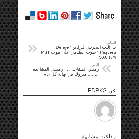
السابق:
بدأ البث التجريبي لـراديو ” Dengê
Pêşverû ” صوت التقدمي على موجة M.H
98.6 F.M
التالي:
زميلي المتقاعد ….. زميلتي المتقاعدة
…….. مبروك في نهاية كل عام
عن PDPKS
مقالات مشابهة