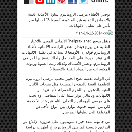
يوصي الأطباء مرضى الروماتيزم بتناول الأغذية الغنية
بالأحماض الدهنية غير المشبعة “أوميغا 3” لما لها من
تأثير على تقليل الالتهابات.
ونقل موقع “heilpraxisnet” الألماني المعني بالأخبار
الطبية عن يورغ فيندلر، عضو الرابطة الألمانية لأطباء
الروماتيزم قوله إن الأوميغا 3 تساعد في تقليل الالتهابات
التي تؤثر بدورها على المفاصل ولذلك ينصح بها لمرضى
الروماتيزم. وتعتبر الأسماك وكذلك زيت الصويا وزيوت
المكسرات من المواد الغنية بالأوميغا 3.
في الوقت نفسه نصح الخبير بتجنب مرضى الروماتيزم
للأطعمة الغنية بالدهون المشبعة مثل منتجات الألبان
الغنية بالدهون أو اللحوم الحمراء، لأنها تزيد من
الالتهابات وبالتالي تؤثر سلبا على المفاصل. ولا يجب
على مرضى الروماتيزم التخلي التام عن هذه الأطعمة
لكن من المهم حدوث توازن بين أنواع الأحماض
المختلفة التي يتناولها المريض.
من جانبهم شدد خبراء سويديون على ضرورة الإقلاع عن
التدخين بالنسبة لمرضى الروماتيزم، إذ أظهرت دراسة