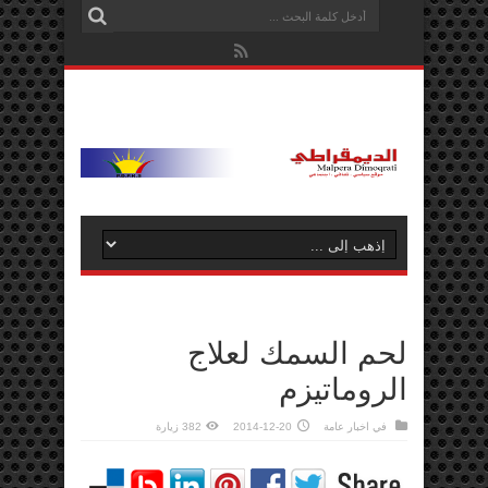
لحم السمك لعلاج
الروماتيزم
في
اخبار عامة
2014-12-20
382 زيارة