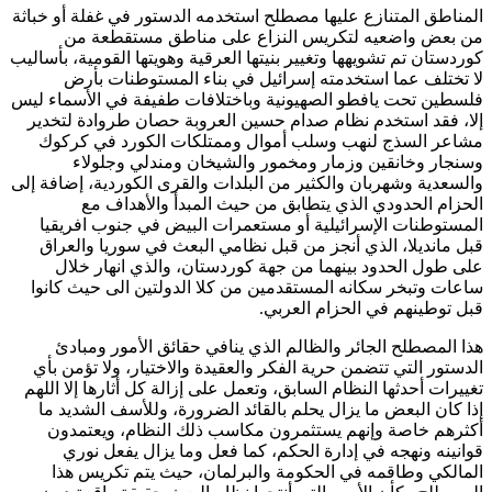
المناطق المتنازع عليها مصطلح استخدمه الدستور في غفلة أو خباثة
من بعض واضعيه لتكريس النزاع على مناطق مستقطعة من
كوردستان تم تشويهها وتغيير بنيتها العرقية وهويتها القومية، بأساليب
لا تختلف عما استخدمته إسرائيل في بناء المستوطنات بأرض
فلسطين تحت يافطو الصهيونية وباختلافات طفيفة في الأسماء ليس
إلا، فقد استخدم نظام صدام حسين العروبة حصان طروادة لتخدير
مشاعر السذج لنهب وسلب أموال وممتلكات الكورد في كركوك
وسنجار وخانقين وزمار ومخمور والشيخان ومندلي وجلولاء
والسعدية وشهربان والكثير من البلدات والقرى الكوردية، إضافة إلى
الحزام الحدودي الذي يتطابق من حيث المبدأ والأهداف مع
المستوطنات الإسرائيلية أو مستعمرات البيض في جنوب افريقيا
قبل مانديلا، الذي أنجز من قبل نظامي البعث في سوريا والعراق
على طول الحدود بينهما من جهة كوردستان، والذي انهار خلال
ساعات وتبخر سكانه المستقدمين من كلا الدولتين الى حيث كانوا
قبل توطينهم في الحزام العربي.
هذا المصطلح الجائر والظالم الذي ينافي حقائق الأمور ومبادئ
الدستور التي تتضمن حرية الفكر والعقيدة والاختيار، ولا تؤمن بأي
تغييرات أحدثها النظام السابق، وتعمل على إزالة كل أثارها إلا اللهم
إذا كان البعض ما يزال يحلم بالقائد الضرورة، وللأسف الشديد ما
أكثرهم خاصة وإنهم يستثمرون مكاسب ذلك النظام، ويعتمدون
قوانينه ونهجه في إدارة الحكم، كما فعل وما يزال يفعل نوري
المالكي وطاقمه في الحكومة والبرلمان، حيث يتم تكريس هذا