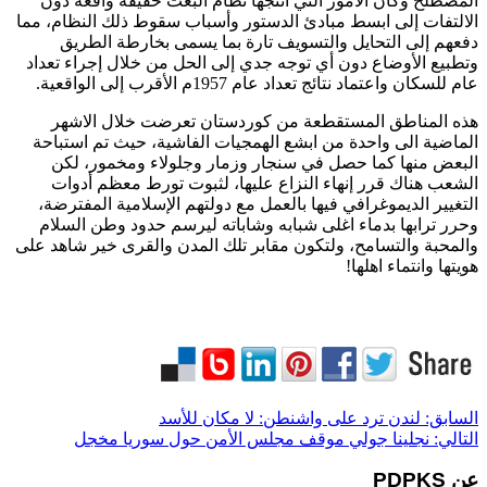
المصطلح وكأن الأمور التي أنتجها نظام البعث حقيقة واقعة دون
الالتفات إلى ابسط مبادئ الدستور وأسباب سقوط ذلك النظام، مما
دفعهم إلى التحايل والتسويف تارة بما يسمى بخارطة الطريق
وتطبيع الأوضاع دون أي توجه جدي إلى الحل من خلال إجراء تعداد
عام للسكان واعتماد نتائج تعداد عام 1957م الأقرب إلى الواقعية.
هذه المناطق المستقطعة من كوردستان تعرضت خلال الاشهر
الماضية الى واحدة من ابشع الهمجيات الفاشية، حيث تم استباحة
البعض منها كما حصل في سنجار وزمار وجلولاء ومخمور، لكن
الشعب هناك قرر إنهاء النزاع عليها، لثبوت تورط معظم أدوات
التغيير الديموغرافي فيها بالعمل مع دولتهم الإسلامية المفترضة،
وحرر ترابها بدماء اغلى شبابه وشاباته ليرسم حدود وطن السلام
والمحبة والتسامح، ولتكون مقابر تلك المدن والقرى خير شاهد على
هويتها وانتماء اهلها!
السابق:
لندن ترد على واشنطن: لا مكان للأسد
التالي:
نجلينا جولي موقف مجلس الأمن حول سوريا مخجل
عن PDPKS