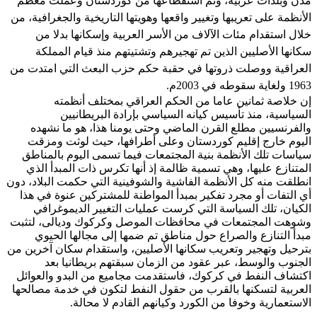
مدن وبلدات عربية، وتم استقطاعها من كوردستان وعملت معظم
الأنظمة على تعريبها وتغيير واقعها وهويتها التاريخية والجغرافية، من
خلال استقدام مئات الآلاف من الأسر العربية وإسكانها بدلا من
سكانها الأصليين الذين تم تهجيرهم وتشتيتهم منذ قيام المملكة
العراقية ووصلت ذروتها في حقبة حكم حزب البعث التي امتدت من
1963 ولغاية سقوطه في 2003م.
إن خلاصة ثمانين عاما من الحكم العراقي بمختلف أنظمته
السياسية، منذ تأسيس كيانه السياسي بإرادة البريطانيين
والفرنسيين مطلع القرن الماضي وحتى يومنا هذا، هو ما نشهده
اليوم خارج إقليم كوردستان وعلى أطرافها، حيث لوثت ومزقت
سياسات تلك الأنظمة بنية المجتمعات فيما تسمى اليوم بالمناطق
المتنازع عليها، وهي تسمية ظالمة إذ أنها تكرس ذات المبدأ الذي
انطلقت منه كل الأنظمة الفاشية والشوفينية التي حكمت البلاد، دون
أي التفات أو مجرد تفكير بمبدأ المواطنة للمشتركين عنوة في هذا
الكيان، تلك السياسة التي كرست عمليات التغيير الديموغرافي
وشوهت المجتمعات في محافظات الموصل وكركوك وديالى، لتثبت
مبدأ التنازع والصراع حول مناطق تم ضمها إلى مجالها الحيوي
بترحيل وتهجير وتعريب سكانها الأصليين، واستقدام سكان آخرين من
الجنوب والوسط، عبر عقود من الزمان سبقتهم بريطانيا بعد
اكتشاف النفط في كركوك، فاستقدمت مجاميع من البدو والعوائل
العربية لتسكنها بالقرب من حقول النفط لتكون في خدمة مصالحها
الاستعمارية وخوفا من الكورد وكيانهم القادم لا محالة.