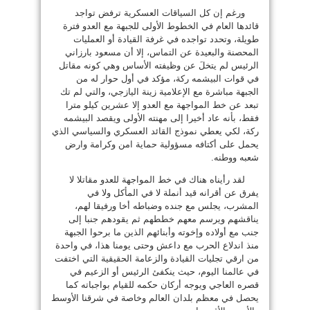
ورغم إن كل السياقات العسكرية ترفض تواجد
قائدها العام في الخطوط الأولى للجبهة مع العدو فترة
طويلة، وتحدد تواجده في غرفة القيادة أو العمليات
المحصنة والبعيدة عن التماس، إلا أن مسعود بارزاني
الرئيس لم يتخلَ عن وظيفته الأساس وهي كونه مقاتل
في قوات البيشمه ركة، مؤكد في أول حوار له من
الجبهة مباشرة مع الإعلامية زينة اليازجي، والتي لم تك
تبعد عن خط المواجهة مع العدو إلا عشرين كيلو مترا
فقط، بأنه عاد أخيرا إلى مهنته الأولى ويقصد البيشمه
ركة، لكي يعطي نموذج القائد العسكري والسياسي الذي
يحمل على أكتافه مسؤولية حماية امن وكرامة وارض
شعبه ووطنه.
لقد رأيناه هناك في خط المواجهة للعدو مقاتلا لا
يفرق عن أقرانه قيد أنملة لا في المأكل ولا في
المشرب، يجلس مع جنده وضباطه أخا ورفيقا لهم،
يناقشهم ويرسم معهم خططهم ثم يقودهم جنبا إلى
جنب مع أولاده وإخوته وأبنائهم الذين ما برحوا الجبهة
منذ اندلاع الحرب مع داعش وحتى يومنا هذا، في واحدة
من ارقي تجليات القيادة والزعامة الحقيقية التي اختفت
في عالمنا اليوم، حيث ينكفئ الرئيس أو الزعيم في
قصره العاجي ويوجه أركان حكمه للقيام بواجباته كما
يحصل في معظم بلدان العالم وخاصة في شرقنا الأوسط