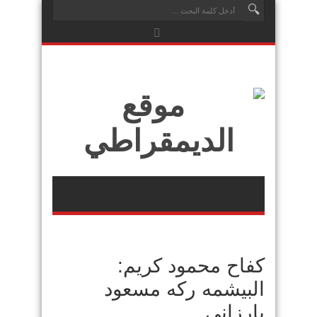
كفاح محمود كريم:
البيشمه ركه مسعود
بارزاني