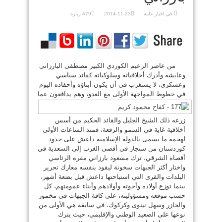
في
اخبار عامة
2014-11-23
479 زيارة
من عاصر الزعيم الكوردي الكبير مصطفى البارزاني
وعايشه وأدرك أخلاقياته وسلوكياته كقائد سياسي
وعسكري، لا يستغرب في أن يكون أبناؤه وأحفاده اليوم
في خطوط المواجهة
الأولى مع العدو، وهم يدافعون عما
زرعه ذلك الشيخ الجليل والقائد الحكيم من أسس
أخلاقية غاية في السمو والرفعة، فمنذ الساعات الأولى
لهجمة ما يسمى بالدولة الإسلامية داعش على حدود
كوردستان من سنجار في أقصى الغرب إلى السعدية في
أقصاه الشرقي، ترك مسعود بارزاني مقره الرئاسي
واختار أكثر الجبهات سخونة ليقود بنفسه معارك تحرير
البلدات والقرى التي استباحتها داعش قبل بضعة أشهر،
بينما توزع أولاده وأخوته وأولادهم وأبناء عمومتهم، كل
حسب موقعه ومسؤوليته، على كافة الجبهات في مخمور
والخازر وسهل نينوى وكركوك، في سابقة هي الأولى من
نوعها على الصعيد الوطني والإقليمي، حيث يترك