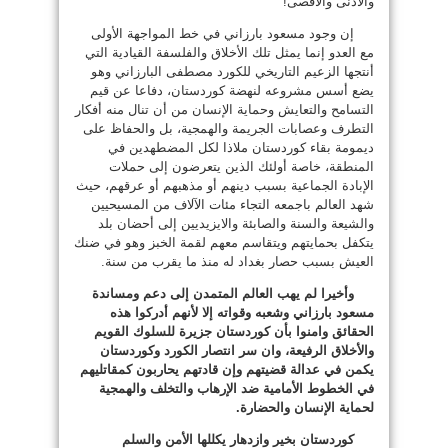
والأدنى والأقصى!
إن وجود مسعود بارزاني في خط المواجهة الأولى
مع العدو إنما يمثل تلك الأخلاق والفلسفة القيادية التي
أنتجها الزعيم التاريخي للكورد مصطفى البارزاني وهو
يضع أسس مشروعه لنهضة كوردستان، دفاعا عن قيم
التسامح والتعايش وحماية الإنسان من أن تنال منه أفكار
التطرف وعصابات الجريمة والهمجية، بل والحفاظ على
ديمومة بقاء كوردستان ملاذا لكل المضطهدين في
المنطقة، خاصة أولئك الذين يتعرضون إلى حملات
الإبادة الجماعية بسبب دينهم أو مذهبهم أو عرقهم، حيث
شهد العالم باجمعه التجاء مئات الآلاف من المسيحيين
والشيعة والسنة والصابئة والايزيديين إلى أحضان بلد
يتكفل بحمايتهم ويتقاسم معهم لقمة الخبز وهو في ضنك
العيش بسبب حصار بغداد له منذ ما يقرب من سنة.
وأخيرا لم يهب العالم المتمدن إلى دعم ومساندة
مسعود بارزاني وشعبه وقواته إلا لأنهم أدركوا هذه
الحقائق وامنوا بأن كوردستان جزيرة للسلوك القويم
والأخلاق الرفيعة، وان سر انتصار الكورد وكوردستان
يكمن في عدالة قضيتهم وإن قادتهم يحاربون كمقاتليهم
في الخطوط الأمامية ضد الإرهاب والتخلف والهمجية
لحماية الإنسان والحضارة.
كوردستان بخير وازدهار يكللها الأمن والسلم