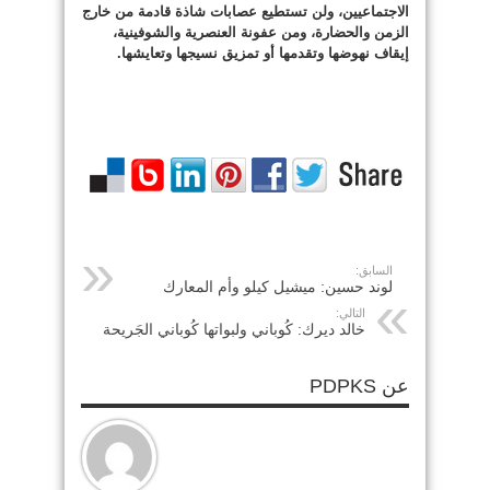
الاجتماعيين، ولن تستطيع عصابات شاذة قادمة من خارج
الزمن والحضارة، ومن عفونة العنصرية والشوفينية،
إيقاف نهوضها وتقدمها أو تمزيق نسيجها وتعايشها.
السابق:
لوند حسين: ميشيل كيلو وأم المعارك
التالي:
خالد ديرك: كُوباني ولبواتها كُوباني الجَريحة
عن PDPKS