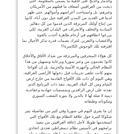
والدمار والذبح على خلفية ما يسمى بالمقاومة، التي
ذبحت من العراقيين أضعاف ما قتلتهم من الأمريكان
وغيرهم، بل واستباحت أعراضهم وأموالهم، حتى ظهر
لدينا في العديد من المدن العراقية جيل دون آباء، كانوا
من إنتاج أولئك المرتزقة الذين قدموا من كل دهاليز
السادية والتخلف والانحراف في البلدان العربية، لكي
يزرعوا انطافهم في أرحام طاهرة أخذت بالقوة
والاغتصاب والتغرير، لتترك بصمات قذرة تذكر الأجيال بما
اقترفته تلك الوحوش الكاسرة!؟
كل هؤلاء المنحرفين والمرتزقة من شذاذ الآفاق والأخلاق
كانوا يقدمون من وعبر سوريا وبرعاية وتسهيل من هذا
النظام الحالي وأجهزته الأمنية والحزبية، بل إن أفواجا
منهم كانت تتلقى تدريبات قبل دخولها الأراضي العراقية،
وهي اليوم أي ذات تلك الأفواج القادمة من خارج ارض
الشام ومن كل البلاد العربية، تنفذ ذات البرنامج الذي
نفذته على ارض الرافدين وبمسميات جهادية وعقائدية
دينية لا صلة لها لا بالدين ولا بثورة الشعب السوري
ومكوناته وطبقاته.
إن ما يجري اليوم في سوريا وفي كثير من تفاصيله يثير
شكوكا كثيرة حول علاقة النظام مع تلك الأفواج التي
استخدمها طويلا، لأجل إعاقة العراقيين من تنفيذ
برامجهم في تأسيس نظام ديمقراطي تعددي اتحادي
متحضر، وهي تأتي متطابقة مع ما قام به نظام صدام