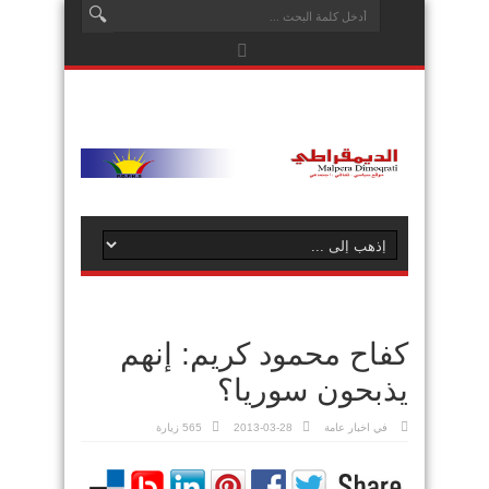
كفاح محمود كريم: إنهم
يذبحون سوريا؟
في
اخبار عامة
2013-03-28
565 زيارة