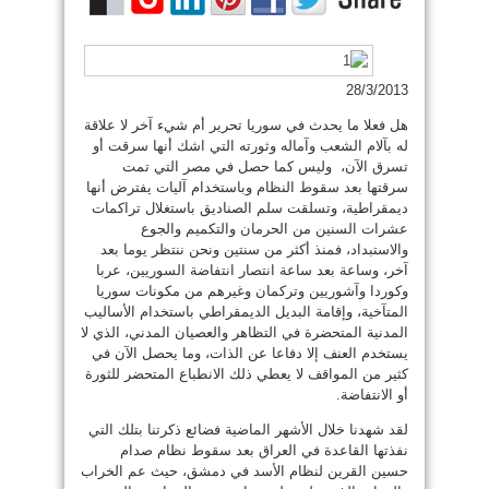
28/3/2013
هل فعلا ما يحدث في سوريا تحرير أم شيء آخر لا علاقة
له بآلام الشعب وآماله وثورته التي اشك أنها سرقت أو
تسرق الآن، وليس كما حصل في مصر التي تمت
سرقتها بعد سقوط النظام وباستخدام آليات يفترض أنها
ديمقراطية، وتسلقت سلم الصناديق باستغلال تراكمات
عشرات السنين من الحرمان والتكميم والجوع
والاستبداد، فمنذ أكثر من سنتين ونحن ننتظر يوما بعد
آخر، وساعة بعد ساعة انتصار انتفاضة السوريين، عربا
وكوردا وآشوريين وتركمان وغيرهم من مكونات سوريا
المتآخية، وإقامة البديل الديمقراطي باستخدام الأساليب
المدنية المتحضرة في التظاهر والعصيان المدني، الذي لا
يستخدم العنف إلا دفاعا عن الذات، وما يحصل الآن في
كثير من المواقف لا يعطي ذلك الانطباع المتحضر للثورة
أو الانتفاضة.
لقد شهدنا خلال الأشهر الماضية فضائع ذكرتنا بتلك التي
نفذتها القاعدة في العراق بعد سقوط نظام صدام
حسين القرين لنظام الأسد في دمشق، حيث عم الخراب