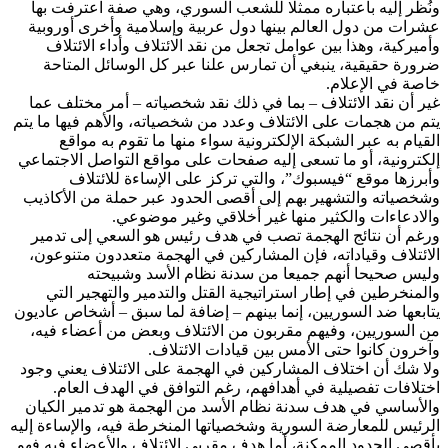
ونُظر إليه باعتباره ممثلا للشعب السوري، وهي صفة اعترفت بها
عشرات من دول العالم بينها دول عربية وإسلامية وأخرى أوروبية
وأميركية، وهذا بين عوامل تجعل من نقد الائتلاف وأداء الائتلاف
ضرورة حقيقية، ينبغي أن تمارس علنا عبر كل الوسائل المتاحة
خاصة في الإعلام.
غير أن نقد الائتلاف – بما في ذلك نقد شخصياته – أمر مختلف عما
يتم من هجمات على الائتلاف وعدد من شخصياته، والأهم فيها ما يتم
القيام به عبر الشبكة الإلكترونية سواء منها ما تقوم به مواقع
إلكترونية، أو ما تسعى إليه صفحات على مواقع التواصل الاجتماعي
وأبرزها موقع “فيسبوك”، والتي تركز على الإساءة للائتلاف
وشخصياته والتشهير بهم إلى أقصى الحدود عبر حملة من الأكاذيب
والادعاءات والكثير منها غير أخلاقي وغير موضوعي.
ورغم أن نتائج الهجمة تصب في هدف رئيس هو السعي إلى تدمير
الائتلاف وقياداته، فإن المشاركين في الهجمة متعددون متنوعون،
وليس صحيحا أنهم جميعا من سدنة نظام الأسد وشبيحته
والمنخرطين في إطار استراتيجية القتل والتدمير والتهجير التي
يتابعها ضد السوريين، إنما بينهم – إضافة لما سبق – أشخاص عاديون
من السوريين، وفيهم مقربون من الائتلاف وبعض من أعضاء فيه،
وآخرون كانوا حتى الأمس بين قيادات الائتلاف.
ولا شك أن اختلاف المشاركين في الهجمة على الائتلاف يعني وجود
اختلافات تفصيلية في أهدافهم، رغم التوافق في الهدف العام.
والأساسي في هدف سدنة نظام الأسد من الهجمة هو تدمير الكيان
الرئيس للمعارضة السورية وشخصياتها المنخرطة فيه، والإساءة إليه
بأقصى الحدود الممكنة، أما هدف مقربي الائتلاف والأعضاء فيه فهو