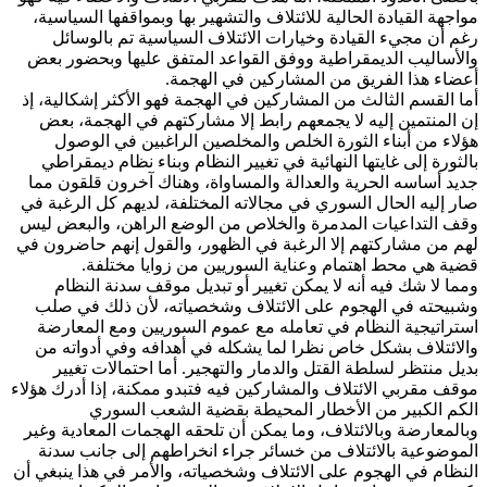
مواجهة القيادة الحالية للائتلاف والتشهير بها وبمواقفها السياسية،
رغم أن مجيء القيادة وخيارات الائتلاف السياسية تم بالوسائل
والأساليب الديمقراطية ووفق القواعد المتفق عليها وبحضور بعض
أعضاء هذا الفريق من المشاركين في الهجمة.
أما القسم الثالث من المشاركين في الهجمة فهو الأكثر إشكالية، إذ
إن المنتمين إليه لا يجمعهم رابط إلا مشاركتهم في الهجمة، بعض
هؤلاء من أبناء الثورة الخلص والمخلصين الراغبين في الوصول
بالثورة إلى غايتها النهائية في تغيير النظام وبناء نظام ديمقراطي
جديد أساسه الحرية والعدالة والمساواة، وهناك آخرون قلقون مما
صار إليه الحال السوري في مجالاته المختلفة، لديهم كل الرغبة في
وقف التداعيات المدمرة والخلاص من الوضع الراهن، والبعض ليس
لهم من مشاركتهم إلا الرغبة في الظهور، والقول إنهم حاضرون في
قضية هي محط اهتمام وعناية السوريين من زوايا مختلفة.
ومما لا شك فيه أنه لا يمكن تغيير أو تبديل موقف سدنة النظام
وشبيحته في الهجوم على الائتلاف وشخصياته، لأن ذلك في صلب
استراتيجية النظام في تعامله مع عموم السوريين ومع المعارضة
والائتلاف بشكل خاص نظرا لما يشكله في أهدافه وفي أدواته من
بديل منتظر لسلطة القتل والدمار والتهجير. أما احتمالات تغيير
موقف مقربي الائتلاف والمشاركين فيه فتبدو ممكنة، إذا أدرك هؤلاء
الكم الكبير من الأخطار المحيطة بقضية الشعب السوري
وبالمعارضة وبالائتلاف، وما يمكن أن تلحقه الهجمات المعادية وغير
الموضوعية بالائتلاف من خسائر جراء انخراطهم إلى جانب سدنة
النظام في الهجوم على الائتلاف وشخصياته، والأمر في هذا ينبغي أن