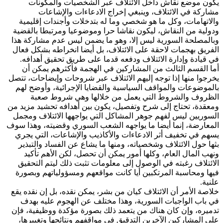
يكون موضع نقاش داخل الائتلاف عبر الشخصيات والمكونات
مشاركة في الائتلاف، وينبغي إخراج الادعاءات والإشاعات
والاتهامات، وكل ما هو شخصي وما له بتدخلات وأجندات إقليمية
ودولية من النقاش، ليكون نقاشا حرا وموضوعيا ومرتبطا بالقضية
وبالمصلحة السورية ليس إلا، وهو ما يضمن ليس عدم مشاركة هذا
الفريق بهجمات لاحقة على الائتلاف، بل أيضا انخراطه بشكل فعال
في قيادة وإدارة الائتلاف ودفعه قدما على طريق تحقيق أهدافه.
أما القسم الثالث من المشاركين في الهجمة فأكثرهم يمكن أن
يخرجوا منها إذا توجه إليهم الائتلاف عبر شروحات وإيضاحات، تتصل
بالموضوعات والمواقف السياسية والقضايا الإجرائية، وأوضح لهم
الظروف والشروط التي يعمل من خلالها وهي شروط صعبة
ومعقدة، تحتاج إلى شرح وتفصيل، يكون بين أهدافه تحشيد مزيد من
السوريين ليس لفهم جوهر المشاكل التي يواجهها الائتلاف ومجمل
المعارضة، إنما أيضا ما يواجهه الشعب السوري وقضيته، وهذا سوف
يسهم في تخفيف أثر الادعاءات والأكاذيب والإشاعات، التي يجري
بثها حول الائتلاف وشخصياته، ومنها ما يشاع عن الفساد والتبذير
ونهب المال العام، وكلها أمور يمكن أن تحصل، لكن الأهم تأكيد
الائتلاف رغبته في الوصول إلى معلومات تثبت ذلك ليتم التحقيق
فيها ومحاسبة المرتكبين أيا كانت مواقعهم ومسؤولياتهم وبصورة
علنية.
خلاصة الأمر أن الائتلاف كيان من بشر، يمكن نقده، بل إن نقده يقع
في باب الواجبات السورية، وهذا مختلف عن الهجوم عليه بهدف
تدميره، وإن كان هناك من يتعمد ذلك بصورة مؤكدة ووظيفية، فإن
على المشاركين الآخرين التدقيق في مواقفهم ونتائجها وتغييرها،