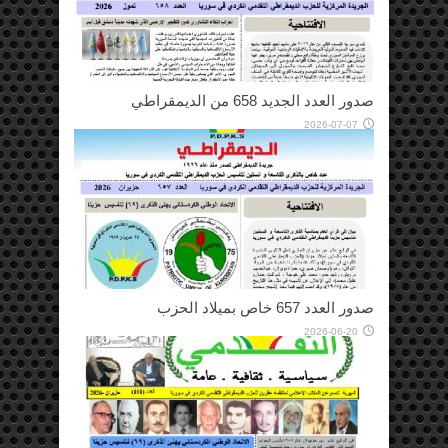
صدور العدد الجديد 658 من الديمقراطي
2026-07-07
صدور العدد 657 خاص بميلاد الحزب
2026-06-20