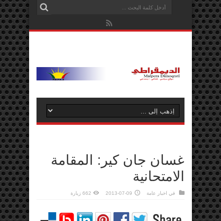
غسان جان كير: المقامة
الامتحانية
في
اخبار عامة
2013-07-09
662 زيارة