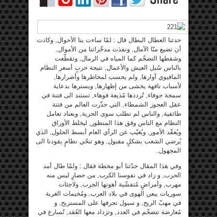
حدثنا العطال البطال قال : لمّا ساءت بنا الأحوال, وكادت
أن تضيع منّا الآمال, ونفذت مدخّراتنا من الأموال,
وشفطها التضخّم كما المياه في الرمال, وتقطّعت
بالناس سُبل العيش والأعمال, نتيجة حربٍ أسعر النظام
المافيوي أوارها, ولم يحسب لمخاطرها وأضرارها,
لأسباب تافهة يخشى من إظهارها, ويسترها بدعاية
سمجة جوفاء, تُرددها مُذيعة فوهاء, تستند الى فتنة في
عقل العجوز الشمطاء, التي حذّرت العالم من فتنة
طائفية, والناس لم تطلب سوى الحرية, وبعناد تعامل
النظام مع الناس وفق هذا المنظور, ليخلط الأوراق
ويُعقّد الأمور, ويُغيّب عن الرأي العام أبسط الحلول, الذي
يُرضي الشعب بشكلٍ مقبول, وهو تنحّي نظامٍ يقودنا الى
المجهول.
وفي هذا المقال حدّثنا أبو مخطة فقال : ولمّا طال أمد
الحرب, و زاد في نفوسنا الكرب, من حصارٍ ليس منه
مهرب, وأمراضٍ مُتفشّية أهونها الجرب, ولاجئات
سوريات يبعن الهوى في بلاد العرب, ومُخيمات الغربة
في مهبّ الريح, و سيول تجرفها على المستريح, و
مُعارضة تتضخّم في العدد, وتزداد معها العُقد, تُسارع في