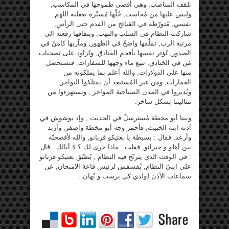
تلقف المناصب, وهي أقصى طموحها في المكاسب,
وليس عليها من مُحاسب, جُلّها مُسيّرة بعقلية اللهم
نفسي, مُتورّطة في القبائح من القدم حتى الرأسِ,
شاركت النظام في السلب والنهب, وبنفاقها رفعته الى
مرتبة الرب, تملٌقها واضحٌ في الظهور, ومآربها كامنٌ في
الصدور, تُؤثر نفسها بأفخم الفنادق, وتُزاود على تضحيات
مَن في الخنادق, تبيع ماء وجهها للسفارات, فتستحصل
منها على الدولارات, والله أعلم بما يملكونه من
العمارات, ومن غير المُستبعد أن يمتلكوا البواخر,
ويُديروا في المدن السياحية المواخر , ويستهزءوا من
مثاليتنا بشكل ساخر.
وبينا أبو مخطة مُسترسلٌ في الحديث , وإذ يوشوش في
أذنه ابنه الخبيث, فأحمر وجه أبو مخطة واصفر, وأزبد
وأرعد, فقال : بسيطة يا بعثيكو قربانو, والله لأفضحنّه
بين أهلو و جيرانو, فقلت : ماذا جرى لك ؟ لا أبالك . قال
: في الوقت الذي يترنّح فيه النظام , يُطبّق بعثيكو قربانو
على ابنيّ النظام, يُفسفس لرئيس قاعة الامتحان, عن
سماعات الأذن لولدي كي يرسب و يُهان .