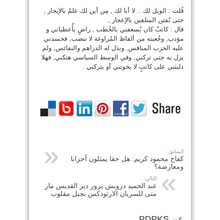
قُلت : الويل لك .. لا أبا لك , مِن أين لك علمٌ بالإيجاز ,
حتى تُفتن المتلقين بالإعجاز ,
قال : كاتبٌ كان يُسعفني بالخُطب , راضٍ بأُعطياتي و
مؤدب, وجُعبته من ألفاظ المُراوغة لا تنضب, فحسدني
عليه الحزب المنافس, وبذل له الدراهم والنفائس, ولم
يزل به حتى تركني, وفي الوسط السياسي هتكني, فهلا
دليتني على كاتبٍ لا يخونني أو يتركني .
السابق:
كفاح محمود كريم: هل حقا يمثلون أحزابا
ومعارضة؟
التالي:
عبد الحميد درويش يزور دير القديس مار
متى للسريان الارثوذكس بجبل مقلوب
عن PDPKS