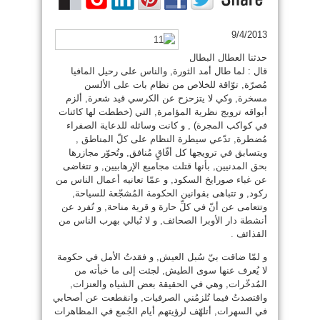
9/4/2013
حدثنا العطال البطال
قال : لما طال أمد الثورة, والناس على رحيل المافيا
مُصرّة, توّاقة للخلاص من نظام بات على الألسن
مسخرة, وكي لا يتزحزح عن الكرسي قيد شعرة, ألزم
أبواقه ترويج نظرية المؤامرة, التي (خططت لها كائنات
في كواكب المجرة) , و كانت وسائله للدعاية الصفراء
مُضطرة, تدّعي سيطرة النظام على كلّ المناطق ,
ويتسابق في ترويجها كل أفّاقٍ مُنافق, وتُحوّر مجازرها
بحق المدنيين, بأنها قتلت مجاميع الإرهابيين, و تتغاضى
عن غباء صورايخ السكود, و عمّا تعانيه أعمال الناس من
ركود, و تتباهى بقوانين الحكومة المُشجّعة للسياحة,
وتتعامى عن أنّ في كلِّ حارة و قرية مناحة, و تُفرد عن
أنشطة دار الأوبرا الصحائف, و لا تُبالي بهرب الناس من
القذائف .
و لمّا ضاقت بيّ سُبل العيش, و فقدتُ الأمل في حكومة
لا يُعرف عنها سوى الطيش, لجئت إلى ما خبأته من
المُدخّرات, وهي في الحقيقة بعض الشياه والعنزات,
واقتصدتُ فيما تُلزمُني الصرفيات, وانقطعت عن أصحابي
في السهرات, أتلهّف لرؤيتهم أيام الجُمع في المظاهرات