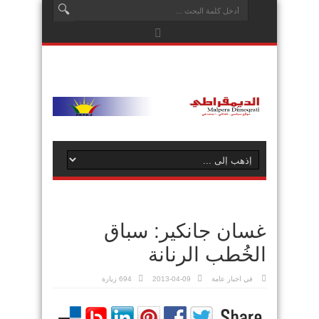
غسان جانكير: سباق
الخُطب الرنانة
في
اخبار عامة
2013-04-09
694 زيارة