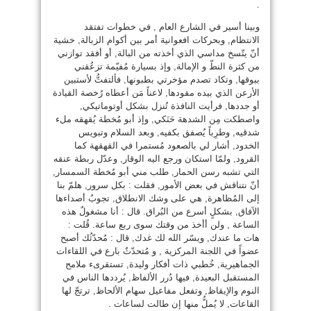
.
وبينا أسير في الشارع العام , في خطوات تفتقد
الانتظام, وبحركات افعوانية أمر بين أكوام الزبالة, خشية
أنّ يتّسخ مداسي الذي أخذته من البالة, أو أفقد توازني
من كثرة النطّ و الإمالة, وإذ بسيارة مُفيّمة تزعُقني
ببوقها, وتكاد تصدم مؤخرتي بطبونها, فألتفتُّ لأستبين
الأرعن الذي بيده مقودها, لاعناً مَن أعطاه رُخصة القيادة
أو جددها, فرأيت النافذة تُنزل بشكل أوتوماتيكي,
واصطكت مِن الشدهة حَنَكي, وإذ أبو مُخطة يُقهقه ملء
شدقيه, وطرِباً يُصفق بكفيه, وبعد السلام وتبويس
الخدود, أشار لي بالصعود مُستمرا في القهقهة كما
القرود, ولمّا استكان ورجع اليه الوقار, وعدّل ربطة عنقه
التي تشبه رسن الحمار, طلب مني أبو مُخطة السمسار,
أنّ نتناقش في بعض الأمور, فقلت : بكل سرور, هلمّ بنا
إلى المُظاهرة, هي على وشك الانطلاق, تجوبُ أصداءها
الآفاق, بشكلٍ أسرع من البُراق. قال : أنا مشغولٌ هذه
الساعة , ولن أأخذ من وقتك سوى ربع ساعة. قُلت :
هات ما عندك, ويسّر الله لك غدك, قال : مُحدّثُك أصبح
عضواً في اللجنة المركزية , و مُتحدّثٌ بارع في اللقاءات
الجماهيرية, خُطبي ذات أفكار وليدة, تستقرىء ملامح
المستقبل البعيدة, فيها دُرر الألفاظ, يُرددها الناس في
النوم والإيقاظ, وتفعل مفاعيل سهام الألحاظ, ترتجّ لها
القاعات, لا يُملُّ منها إن طالت لساعات .