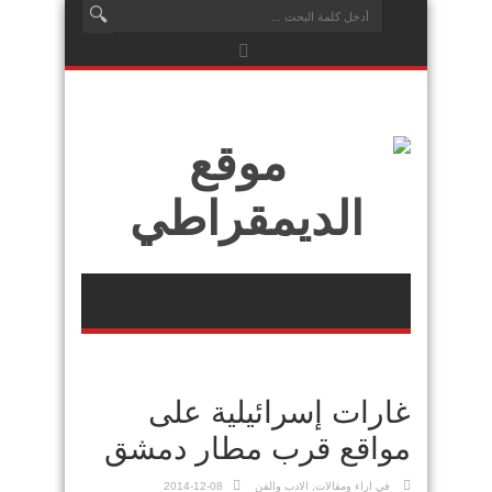
غارات إسرائيلية على
مواقع قرب مطار دمشق
في
اراء ومقالات
,
الادب والفن
2014-12-08