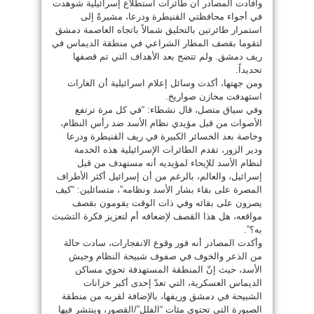
وأفادت المصادر أن طائرات استطلاع إسرائيلية شوهدت
في أجواء محافظتي القنيطرة ودرعا، مشيرةً إلى
استمرار طائرتين بالتحليق شمالاً باتجاه العاصمة دمشق
لتقوما بقصف المطار الشراعي في منطقة الديماس في
ريف دمشق. ولم تتضح بعد الأهداف التي تم قصفها
تحديداً.
ومن جهتها، أكدت وسائل إعلام اسرائيلية أن الغارات
استهدفت مخازن صواريخ.
وفي سياق متصل، قال نشطاء: “في كل مرة ترتفع
الأصوات من قبل مؤيدي نظام الأسد ضد رأس النظام،
وخاصة بعد الخسائر الكبيرة في ريف القنيطرة ودرعا
ودير الزور، تقدم الطائرات الإسرائيلية هذه الخدمة
لنظام الأسد للإيحاء لمؤيديه أنه مستهدف من قبل
إسرائيل، والعالم، بالرغم من أن إسرائيل أكثر الأطراف
المصرة على بقاء بشار الأسد ونظامه”، متسائلين: “كيف
يصرون على بقائه وفي ذات الوقت يقومون بقصف
مواقعه، هل هذا القصف لإضعافه أم لتعزيز فكرة التشبث
به؟”.
وأكدت المصادر أنه فور وقوع الانفجارات، سادت حالة
من الذعر والخوف في صفوف شبيحة النظام وجيش
الأسد، حيث إنّ المنطقة المستهدفة تحوي مساكن
الديماس العسكرية، التي تعدّ إحدى أكبر خزانات
الشبيحة في دمشق وريفها، بالإضافة لقربه من منطقة
الصبورة التي تحتوي مئات “الفلل”/القصور، وينتشر فيها