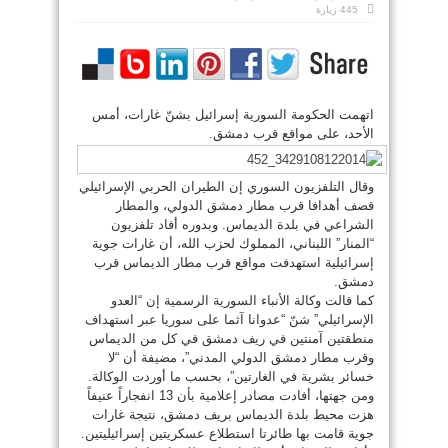
445 زيارة
اتهمت الحكومة السورية إسرائيل بشنّ غارات، أمس
الأحد، على مواقع قرب دمشق.
وقال التلفزيون السوري إن الطيران الحربي الإسرائيلي
قصف أهدافا قرب مطار دمشق الدولي، والمطار
الشراعي في بلدة الديماس. وبدوره أفاد تلفزيون
“المنار” اللبناني، المملوك لحزب الله، أن غارات جوية
إسرائيلية استهدفت مواقع قرب مطار الديماس قرب
دمشق.
كما قالت وكالة الأنباء السورية الرسمية إن “العدو
الإسرائيلي” شنّ “عدوانا آثما على سوريا عبر استهداف
منطقتين آمنتين في ريف دمشق في كل من الديماس
وقرب مطار دمشق الدولي المدني”، مضيفة أن “لا
خسائر بشرية في الغارتين”، بحسب ما أوردت الوكالة.
ومن جهتها، أفادت مصادر إعلامية بأن 13 انفجاراً عنيفاً
هزت محيط بلدة الديماس بريف دمشق، نتيجة غارات
جوية قامت بها طائرتا استطلاع عسكريتين إسرائيليتين.