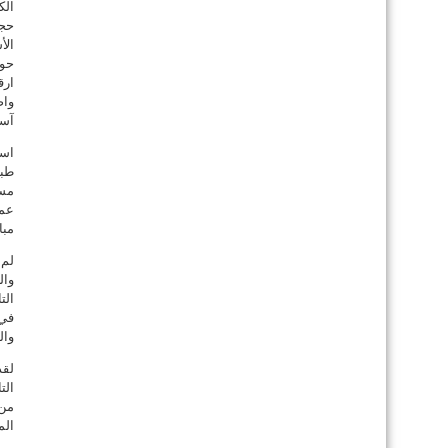
الك
حجم
الأ
ارق
واض
آسي
طبي
مسا
عمي
مبا
لم 
وال
الت
في 
وال
لقد
الت
من 
الم