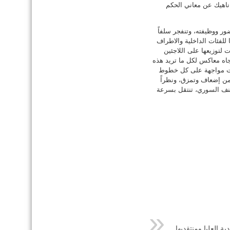
 ناهيك عن معاني الحكم
دل تقني في شأن الحضور ووظيفته، وتنفجر سلفاً
 للفئات الداخلية والاطراف
 لتوزيعها على اللاجئين
جاه معاكس لكل ما تريد هذه
هات مواجهة على كل خطوط
ه من إضعاف وتمزق، ونظراً
لعنف السوري، تنتقل بسرعة
ية العليا ومنتقديها