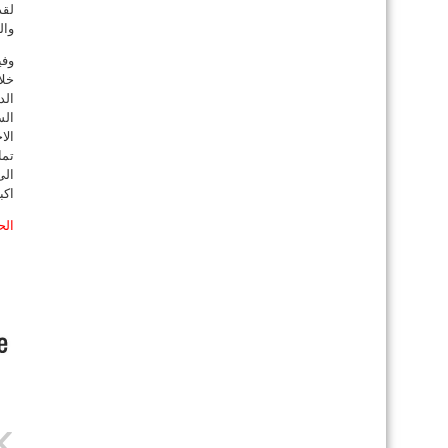
لقد
وال
خلا
الد
الس
الا
تما
الى
اكب
الح