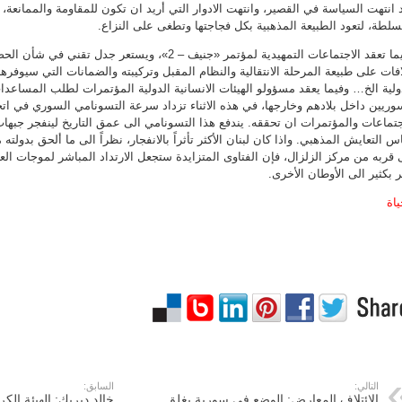
 انتهت السياسة في القصير، وانتهت الادوار التي أريد ان تكون للمقاومة والممانعة،
سلطة، لتعود الطبيعة المذهبية بكل فجاجتها وتطغى على النزاع.
وفيما تعقد الاجتماعات التمهيدية لمؤتمر «جنيف – 2»، ويستعر ج
فات على طبيعة المرحلة الانتقالية والنظام المقبل وتركيبته والضمانات التي سيوفرها
ولية الخ… وفيما يعقد مسؤولو الهيئات الانسانية الدولية المؤتمرات لطلب المساعدات
وريين داخل بلادهم وخارجها، في هذه الاثناء تزداد سرعة التسونامي السوري في ات
جتماعات والمؤتمرات ان تحققه. يندفع هذا التسونامي الى عمق التاريخ لينفجر جب
س التعايش المذهبي. واذا كان لبنان الأكثر تأثراً بالانفجار، نظراً الى ما ألحق بدولت
 قربه من مركز الزلزال، فإن الفتاوى المتزايدة ستجعل الارتداد المباشر لموجات ا
ر بكثير الى الأوطان الأخرى.
ياة
التالي:
السابق:
الائتلاف المعارض: الوضع في سورية يغلق
خالد ديريك: الهيئة الكرد