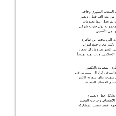
نصف الشعب السوري وحاجة
ثر من مئة الف قتيل. وتقدر
ات لم تصل عنها معلومات
ب مجموعة دول جنوب شرقي
ونامي الآسيوي.
20، ومعها العالم، تجاوز الكارثة التي نتجت عن ظاهرة
 بكثير مجرد جمع اموال
ي السوري، وما زال يحفر،
لاسلامي. وبات يهدد تهديداً
وى المضادة بالتكفير
والسافر، كزلزال استثنائي في
شهدت مثلها سورية الكثير
حجم الخسائر البشرية
 يشكل خط الانقسام
ا الانقسام. وخرجت القصير
اجهة، فقط بسبب المشاركة