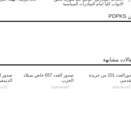
الابواب كلياً امام المبادرات السياسية
PDPK
الات مشابهة
صدورالعدد 101 من جريدة
صدور العدد 657 خاص بميلاد
تقدمي
الحزب
الديمق
7-07
2026-06-20
2026-06-18