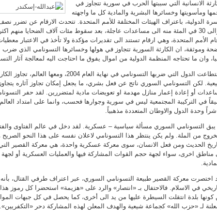
ارثة الانسانية التي سببتها الحرب في سورية تتجاوز في
ها ومأسويتها وخسائرها البشرية والمادية كل ما واجهته
سرة الدولية، باعتراف الهيئات المختلفة للأمم المتحدة. تتحدث الارقام عن تضرر 
حوالى 30 في المئة منه الى مساعدات عاجلة، بعد سقوط مئات آلاف الضحايا منهم اك
ام الأمم المتحدة، وهي ارقام تستند الى تقديرات مؤكدة ولا تأخذ في الاعتبار معطي
حة وموثقة، ان الكارثة السورية تتجاوز في هولها وخسائرها التسونامي الذي ضر
ا، وان ما تحتاجه المنظمة الدولية من اموال يفوق ما احتاجت اليه لمعالجة آثار التس
استطاعت الدول التي ضربها التسونامي في نهاية العام 04
عية. لكن التسونامي السوري ناتج عن فعل بشري، ما يجعل إمكان تجاوز آثاره يتجاوز
عدات أو إعادة إعمار منازل مهدمة او تعويضات مادية لمتضررين. لقد حفر التسونام
قاً في التركيبة المجتمعية ليس في سورية وجوارها فحسب، وانما على امتداد العالم ا
شراً وحدة الدول والاوطان المتعددة مذهبياً.
يبق التسونامي السوري مسألة سياسية – عسكرية. لقد دخل في عالم الفتاوى والفتا
خروج من الملة. ولم يكن ينتظر هذا التسونامي لاعلان نفسه على هذا النحو الصريح 
اريخ الحديث ومن فعل الانسان، سوى معركة عسكرية واحدة، هي معركة القصير التي 
مناطق اخرى، سواء لجهة حجم القوات المشاركة فيها والعمليات العسكرية أو لجهة 
مادية.
 اختصرت معركة القصير طبيعة التسونامي السوري، عبر اعتراف طرفي القتال، بأنه
اريخي في الاسلام. فالاحتفال بـ «انتصار» والرد على «هزيمة» استحضرا كل رموز هذ
كونها بلدة انتقلت السيطرة عليها من يد الى أخرى، كما يحصل في كل جبهات المو
علنة لـ «حزب الله» كجماعة شيعية والهدف المعلن لهذه المشاركة دحر «التكفريين».