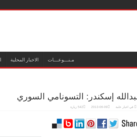
مـنـــوعـــات
الاخبار المحلية
ا
دالله إسكندر: التسونامي السوري
في
اخبار عامة
2013-06-09
542 زيارة