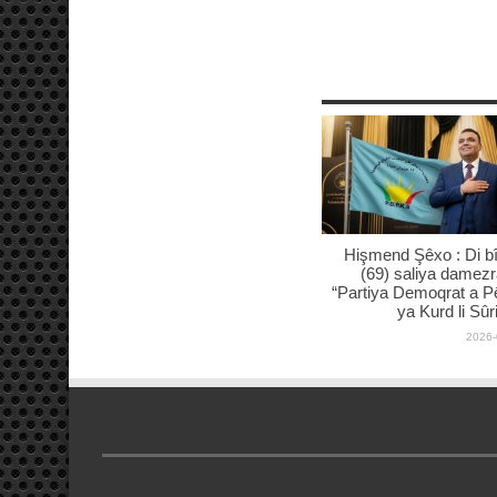
Hişmend Şêxo : Di b
(69) saliya damez
“Partiya Demoqrat a P
ya Kurd li Sûr
2026-