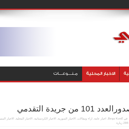
ية
الاخبار المحلية
مـنـــوعـــات
العدد 101 من جريدة التقدمي
في
Beşa Kurdî
,
اخبار عامة
,
اراء ومقالات
,
الاخبار السورية
,
الاخبار الكردستانية
,
الاخبار المحلية
,
الاخبار الممي
286 زيارة