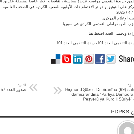
من جريدة التقدمي مواضيع عديدة سياسية ، ثقافية و اخبار خاصة بمنطقة عفرين ال
ركز على التوثيق و دوائر الاهتمام ذات الأولوية للقضية الكردية في الصحف العالمية.
ب الإعلام المركزي
زب الديمقراطي التقدمي الكردي في سوريا
اءة وتحميل العدد اضغط هنا:
دة التقدمي العدد 101
جريدة التقدمي العدد 101
ابق:
التالي:
Hişmend Şêxo : Di bîranîna (69) sal
صدور العدد 657 خاص بميلاد الحزب
damezrandina “Partiya Demoqra
Pêşverû ya Kurd li Sûriyê”
PDPK