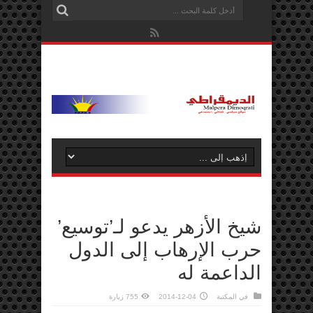
شيخ الأزهر يدعو لـ’توسيع’
حرب الإرهاب إلى الدول
الداعمة له
في
المكتبة
2014-12-04
755 زيارة