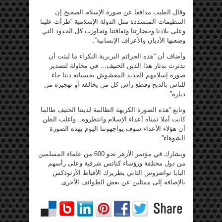
وقال الطيب مدافعا عن صورة الإسلام الصحيح إن
التنظيمات المتشددة مثل الدولة الإسلامية “طرأت علينا
وعلى بلادنا وحضارتنا وثقافتنا وتجاوزت كل الحدود التي
وضعتها الأديان والأعراف الإنسانية”.
وأضاف أن “هذه الجرائم البربرية النكراء ما لبثت أن
تدثرت بدثار هذا الدين الحنيف… في محاولة لتصدير
صورة إسلامهم الجديد المغشوش بحسبانه دينا جاء
للناس بالذبح وقطع رأس كل من يخالفه أو تهجيره من
دياره”.
وتابع “هذه الصورة الكريهة الظالمة لديننا الحنيف طالما
كانت أملا تمناه أعداء الإسلام وانتظروه.. واغلب الظن
أن هؤلاء الأعداء سوف يواجهوننا اليوم بهذه الصورة
الشوهاء”.
ويشارك في مؤتمر الأزهر نحو 600 من علماء المسلمين
من دول مختلفة ورؤساء كنائس شرقية وعلى رأسهم
البابا تواضروس الثاني بطريرك الأقباط الأرثوذكس
بالإضافة إلى ممثلين عن بعض الطوائف الأخرى.