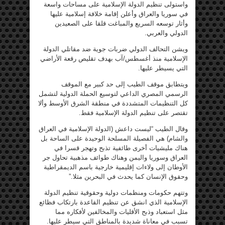
واستولى تنظيم الدولة الإسلامية على مساحات واسعة
في سوريا والعراق وأعلن إقامة خلافة إسلامية عليها
وأثار توسعه السريع والمباغت قلقا على الصعيدين
الدولي والعربي.
ويشن التحالف الدولي ضربات جوية ضد مقاتلي الدولة
الإسلامية منذ أغسطس/آب بهدف تقليص رقعة الأراضي
التي يسيطر عليها.
ويتطابق موقف الطيب إلى حد كبير مع الموقف
الرسمي المصري الداعي لتوسيع الحملة الدولية لتشمل
كل التنظيمات المتشددة في منطقة الشرق الأوسط وألا
تقتصر على تنظيم الدولة الإسلامية فقط.
وقال الطيب “ليست داعش (الدولة الإسلامية في العراق
والشام) هي الفصيلة المسلحة الوحيدة على الساحة بل
هناك مليشيات أخرى طائفية تذبح وتهجر قسرا في
العراق وسوريا واليمن وهناك طوائف مذهبية تحاول جر
الأوطان إلى ولاءات إقليمية خارجية باسم الديمقراطية
وحقوق الإنسان كما يحدث في البحرين مثلا.”
وتتهم حكومات ومنظمات دولية وحقوقية تنظيم الدولة
الإسلامية الذي انشق عن تنظيم القاعدة بارتكاب فظائع
مثل استعباد وذبح الأقليات والمخالفين لأفكاره مما
تسبب في معاناة شديدة بالمناطق التي سيطر عليها.