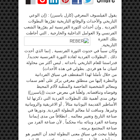
يقول الفيلسوف المعرفي (كارل ياسبرز) : (إن الوعي
التاريخي والأحداث والوقائع التاريخية تقرّرها البطولات
الفردية , وإن أحداث الثورة الفرنسية لم يقرّرها الشعب
الفرنسي ولا العوامل
الداخلية والخارجية , التي أحاطت
بتلك الفترة
التاريخية,
وكان سبباً في حدوث الثورة الفرنسية , إنما الذي أحدث
ذلك , البطولات الفردية لقادة الثورة الفرنسية تحديداً,
فدراستنا للعام التاريخي بأحداثه , ليس أكثر من محاولة
لتبيان ما هو فردي, بطولي في هذه الأحداث)
من خلال تأملنا لهذا المقتطف في سياق الفردانية
والنظرة إليها من منطلق معرفي يركز على أهم سمات
ومعالم الشخصية الفاحصة والمنقِّبة لآلام المحيط
وفوضاه وتناقضاته, ولعلّنا في معرض حديث ((ياسبرز))
نوقن مدى أهمية تلك البطولات الفردية التي ذكرتها لنا
الأساطير القديمة اليونانية مثالاً , أو الاغريقية والرومانية
وغيرها, وساقت لنا معالم البطولة الفردية, ودورها في
صناعة التاريخ وتغيير معالمه , انطلاقاً من مدى إيماننا
وصناعة الفرد وبنائه بناء محكماً , لأن صناعة الفرد من
صناعة المجتمع برمته..
ولعلنا نبحث في سياق معنى البطولة لنجد أن التغيير هو
منشأها في الأصل, والتغيير يستقي روافده من الإرادة ,