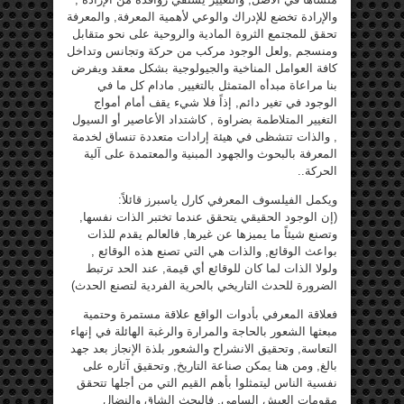
والإرادة تخضع للإدراك والوعي لأهمية المعرفة, والمعرفة
تحقق للمجتمع الثروة المادية والروحية على نحو متقابل
ومنسجم ,ولعل الوجود مركب من حركة وتجانس وتداخل
كافة العوامل المناخية والجيولوجية بشكل معقد ويفرض
بنا مراعاة مبدأه المتمثل بالتغيير, مادام كل ما في
الوجود في تغير دائم, إذاً فلا شيء يقف أمام أمواج
التغيير المتلاطمة بضراوة , كاشتداد الأعاصير أو السيول
, والذات تتشظى في هيئة إرادات متعددة تنساق لخدمة
المعرفة بالبحوث والجهود المبنية والمعتمدة على آلية
الحركة..
ويكمل الفيلسوف المعرفي كارل ياسبرز قائلاً:
(إن الوجود الحقيقي يتحقق عندما تختبر الذات نفسها,
وتصنع شيئاً ما يميزها عن غيرها, فالعالم يقدم للذات
بواعث الوقائع, والذات هي التي تصنع هذه الوقائع ,
ولولا الذات لما كان للوقائع أي قيمة, عند الحد ترتبط
الضرورة للحدث التاريخي بالحرية الفردية لتصنع الحدث)
فعلاقة المعرفي بأدوات الواقع علاقة مستمرة وحتمية
مبعثها الشعور بالحاجة والمرارة والرغبة الهائلة في إنهاء
التعاسة, وتحقيق الانشراح والشعور بلذة الإنجاز بعد جهد
بالغ, ومن هنا يمكن صناعة التاريخ, وتحقيق آثاره على
نفسية الناس ليتمثلوا بأهم القيم التي من أجلها تتحقق
مقومات العيش السامي, فالبحث الشاق والنضال