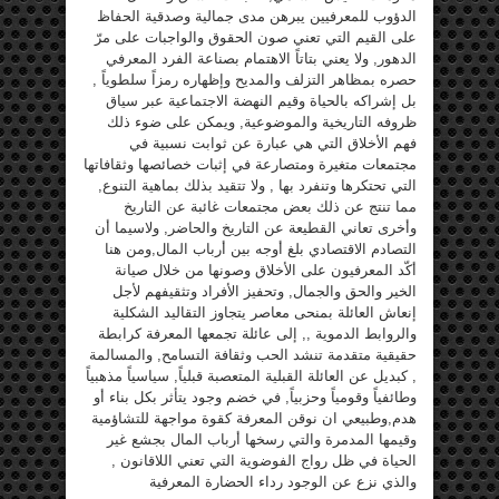
الدؤوب للمعرفيين يبرهن مدى جمالية وصدقية الحفاظ
على القيم التي تعني صون الحقوق والواجبات على مرّ
الدهور, ولا يعني بتاتاً الاهتمام بصناعة الفرد المعرفي
حصره بمظاهر التزلف والمديح وإظهاره رمزاً سلطوياً ,
بل إشراكه بالحياة وقيم النهضة الاجتماعية عبر سياق
ظروفه التاريخية والموضوعية, ويمكن على ضوء ذلك
فهم الأخلاق التي هي عبارة عن ثوابت نسبية في
مجتمعات متغيرة ومتصارعة في إثبات خصائصها وثقافاتها
التي تحتكرها وتنفرد بها , ولا تتقيد بذلك بماهية التنوع,
مما تنتج عن ذلك بعض مجتمعات غائبة عن التاريخ
وأخرى تعاني القطيعة عن التاريخ والحاضر, ولاسيما أن
التصادم الاقتصادي بلغ أوجه بين أرباب المال,ومن هنا
أكّد المعرفيون على الأخلاق وصونها من خلال صيانة
الخير والحق والجمال, وتحفيز الأفراد وتثقيفهم لأجل
إنعاش العائلة بمنحى معاصر يتجاوز التقاليد الشكلية
والروابط الدموية ,, إلى عائلة تجمعها المعرفة كرابطة
حقيقية متقدمة تنشد الحب وثقافة التسامح, والمسالمة
, كبديل عن العائلة القبلية المتعصبة قبلياً, سياسياً مذهبياً
وطائفياً وقومياً وحزبياً, في خضم وجود يتأثر بكل بناء أو
هدم,وطبيعي ان نوقن المعرفة كقوة مواجهة للتشاؤمية
وقيمها المدمرة والتي رسخها أرباب المال بجشع غير
الحياة في ظل رواج الفوضوية التي تعني اللاقانون ,
والذي نزع عن الوجود رداء الحضارة المعرفية