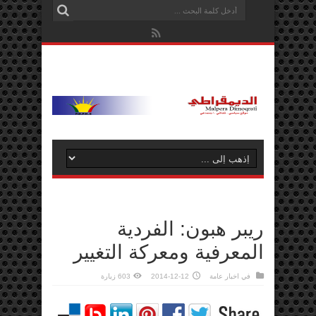
ريبر هبون: الفردية
المعرفية ومعركة التغيير
في
اخبار عامة
2014-12-12
603 زيارة