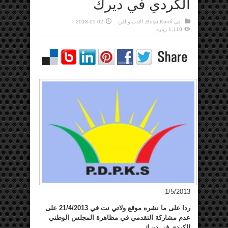
الكردي في ديرك
في
Beşa Kurdî
,
الادب والفن
2013-05-02
1,119 زيارة
1/5/2013
ردا على ما نشره موقع ولاتي نت في 21/4/2013 على
عدم مشاركة التقدمي في مظاهرة المجلس الوطني
الكردي في ديرك