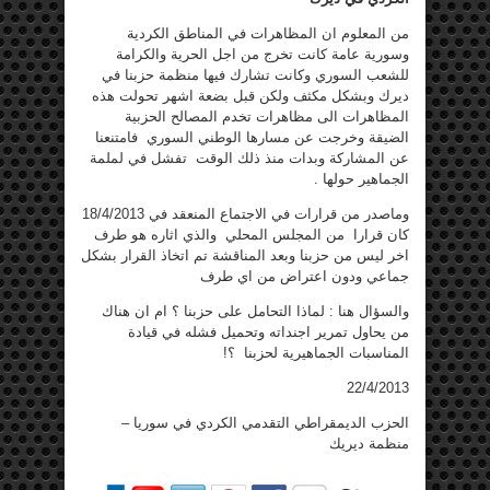
من المعلوم ان المظاهرات في المناطق الكردية
وسورية عامة كانت تخرج من اجل الحرية والكرامة
للشعب السوري وكانت تشارك فيها منظمة حزبنا في
ديرك وبشكل مكثف ولكن قبل بضعة اشهر تحولت هذه
المظاهرات الى مظاهرات تخدم المصالح الحزبية
الضيقة وخرجت عن مسارها الوطني السوري فامتنعنا
عن المشاركة وبدات منذ ذلك الوقت تفشل في لملمة
الجماهير حولها .
وماصدر من قرارات في الاجتماع المنعقد في 18/4/2013
كان قرارا من المجلس المحلي والذي اثاره هو طرف
اخر ليس من حزبنا وبعد المناقشة تم اتخاذ القرار بشكل
جماعي ودون اعتراض من اي طرف
والسؤال هنا : لماذا التحامل على حزبنا ؟ ام ان هناك
من يحاول تمرير اجنداته وتحميل فشله في قيادة
المناسبات الجماهيرية لحزبنا ؟!
22/4/2013
الحزب الديمقراطي التقدمي الكردي في سوريا –
منظمة ديريك