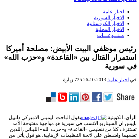
اخبار عامة
الاخبار السورية
الاخبار الكردستانية
الاخبار المحلية
مـنـــوعـــات
رئيس موظفي البيت الأبيض: مصلحة أميركا
استمرار القتال بين «القاعدة» و«حزب الله»
في سورية
في
اخبار عامة
2013-10-26
725 زيارة
الرأي- الكويتية:
يقول الباحث اليميني الاميركي دانييل
بايبس ان السيناريو الانسب في سورية هو مواجهة مفتوحة الأمد
تستنزف كلا من تنظيمي «القاعدة» و«حزب الله» اللبناني، اللذين
تضعهما واشنطن على لائحة التنظيمات الارهابية، هو قول يأتي من