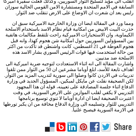
انقلب الى مؤيد لتسليح الثوار السوريين، وكذلك فعلت سفيرة اميركا
السابقة في الامم المتحدة ومستشارة الامن القومي الحالية سوزان
رايس بعد ان شعرت ان الاوضاع على الارض تنقلب ضد الثوار.
ومما ورد في المقالة ايضا ان وزارة الخارجية الاميركية سبق ان
حذرت البيت الابيض من امكانية قيام نظام الاسد باستخدام الاسلحة
الكيماوية، وان الاستخبارات الاميركية راحت تلتقط مكالمات هاتفية
بين المسؤولين السوريين حول امكانية شن هجوم كهذا، وانه قبل
هجوم الغوطة في 21 اغسطس، كانت واشنطن قد تأكدت من اكثر
من حالة استخدمت فيها قوات الرئيس السوري بشار الاسد هذه
الاسلحة ضد مدنيين.
واشارت المقالة الى انه اثناء الاستعدادت لتوجيه ضربة اميركية الى
اهداف تابعة للأسد، ابلغ أوباما مشرعين ان 50 من الثوار ممن تلقوا
تدريبات في الاردن كانوا وصلوا الى سورية لتدريب المزيد من الثوار.
لكن الصحيفة نقلت عن مايكل لمبكين، المسؤول الجديد في وزارة
الدفاع اثناء جلسة المصادقة على تعيينه، قوله ان هذا المجهود
التدريبي لا يكفي لقلب الموازين على الارض السورية، في وقت
اعتبرت الصحيفة ايضا ان ادارة أوباما لا تنوي توسيع برنامجها
التدريبي للثوار وتسليمه الى وزارة الدفاع مخافة من ان يكبر تورطها
في الازمة السورية فيصبح علنياً.