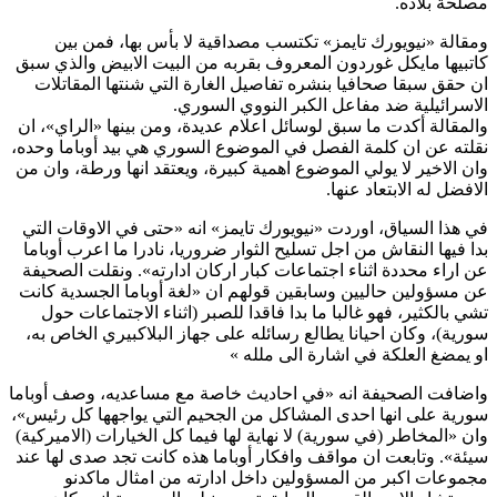
مصلحة بلاده.
ومقالة «نيويورك تايمز» تكتسب مصداقية لا بأس بها، فمن بين
كاتبيها مايكل غوردون المعروف بقربه من البيت الابيض والذي سبق
ان حقق سبقا صحافيا بنشره تفاصيل الغارة التي شنتها المقاتلات
الاسرائيلية ضد مفاعل الكبر النووي السوري.
والمقالة أكدت ما سبق لوسائل اعلام عديدة، ومن بينها «الراي»، ان
نقلته عن ان كلمة الفصل في الموضوع السوري هي بيد أوباما وحده،
وان الاخير لا يولي الموضوع اهمية كبيرة، ويعتقد انها ورطة، وان من
الافضل له الابتعاد عنها.
في هذا السياق، اوردت «نيويورك تايمز» انه «حتى في الاوقات التي
بدا فيها النقاش من اجل تسليح الثوار ضروريا، نادرا ما اعرب أوباما
عن اراء محددة اثناء اجتماعات كبار اركان ادارته». ونقلت الصحيفة
عن مسؤولين حاليين وسابقين قولهم ان «لغة أوباما الجسدية كانت
تشي بالكثير، فهو غالبا ما بدا فاقدا للصبر (اثناء الاجتماعات حول
سورية)، وكان احيانا يطالع رسائله على جهاز البلاكبيري الخاص به،
او يمضغ العلكة في اشارة الى ملله »
واضافت الصحيفة انه «في احاديث خاصة مع مساعديه، وصف أوباما
سورية على انها احدى المشاكل من الجحيم التي يواجهها كل رئيس»،
وان «المخاطر (في سورية) لا نهاية لها فيما كل الخيارات (الاميركية)
سيئة». وتابعت ان مواقف وافكار أوباما هذه كانت تجد صدى لها عند
مجموعات اكبر من المسؤولين داخل ادارته من امثال ماكدنو