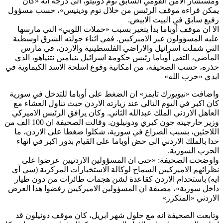
ومستشار الامن القومي السابق توم دونيلو، الى درجة انه «كان
يمكن قراءة موقف الرئيس من خلال توم ودينيس»، حسب مسؤول
رفيع سابق في البيت الابيض.
الا ان موقف أوباما بدأ يتغير بسبب «حملات اللوبي» التي مارسها
عليه المسؤولون غير الاميركيين. ففي اثناء جولته الشرق اوسطية
التي شملت اسرائيل والاراضي الفلسطينية والاردن، في مارس
الماضي، التقى أوباما رئيس حكومة اسرائيل بنيامين نتنياهو، الذي
حذره، حسب الصحيفة، من امكانية وقوع اسلحة الاسد الكيماوية في
ايدي «حزب الله»
واضافت «نيويورك تايمز» ان الضغط على أوباما للتدخل في سورية
كان اكبر في اليوم التالي عند زيارته الاردن حيث تناول العشاء مع
العاهل الاردني الملك عبدالله الثاني. وكان يرافق الرئيس الاميركي
وزير خارجيته جون كيري ودونيلون. وقالت الصحيفة ان 100 الف من
اللاجئين، بسبب الصراع في سورية، شكلوا ضغطا على الاردن، ما
حدا بالملك الاردني الى حض أوباما على القيام بدور اكبر في انهاء
الحرب السورية.
واوضحت الصحيفة: «حتى ان المسؤولين الاردنيين عرضوا على
نظرائهم الاميركيين السماح لوكالة الاستخبارات المركزية (سي آي
ايه) باستخدام الاردن كقاعدة لشن هجمات طائرات من دون طيار
داخل سورية»، مضيفة ان المسؤولين الاميركيين رفضوا هذا العرض
الاردني «المتكرر»
وتابعت الصحيفة انه مع حلول شهر ابريل، كان موقف دونيلون قد