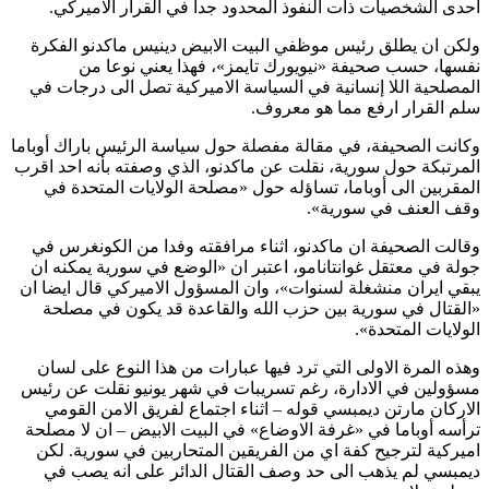
احدى الشخصيات ذات النفوذ المحدود جداً في القرار الاميركي.
ولكن ان يطلق رئيس موظفي البيت الابيض دينيس ماكدنو الفكرة
نفسها، حسب صحيفة «نيويورك تايمز»، فهذا يعني نوعا من
المصلحية اللا إنسانية في السياسة الاميركية تصل الى درجات في
سلم القرار ارفع مما هو معروف.
وكانت الصحيفة، في مقالة مفصلة حول سياسة الرئيس باراك أوباما
المرتبكة حول سورية، نقلت عن ماكدنو، الذي وصفته بأنه احد اقرب
المقربين الى أوباما، تساؤله حول «مصلحة الولايات المتحدة في
وقف العنف في سورية».
وقالت الصحيفة ان ماكدنو، اثناء مرافقته وفدا من الكونغرس في
جولة في معتقل غوانتانامو، اعتبر ان «الوضع في سورية يمكنه ان
يبقي ايران منشغلة لسنوات»، وان المسؤول الاميركي قال ايضا ان
«القتال في سورية بين حزب الله والقاعدة قد يكون في مصلحة
الولايات المتحدة».
وهذه المرة الاولى التي ترد فيها عبارات من هذا النوع على لسان
مسؤولين في الادارة، رغم تسريبات في شهر يونيو نقلت عن رئيس
الاركان مارتن ديمبسي قوله – اثناء اجتماع لفريق الامن القومي
ترأسه أوباما في «غرفة الاوضاع» في البيت الابيض – ان لا مصلحة
اميركية لترجيح كفة اي من الفريقين المتحاربين في سورية. لكن
ديمبسي لم يذهب الى حد وصف القتال الدائر على انه يصب في