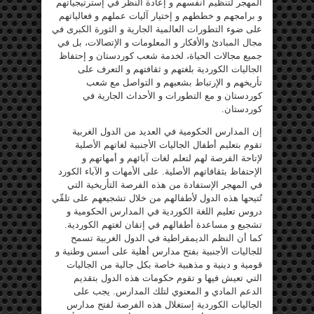
المهجر لتنظيم أنفسهم و إعادة النظر في إسترتيجياتهم
و برامجهم و خططهم و إختيار آليات عملهم و فعالياتهم
على ضوء التطورات العالمية الجارية و الثورة الكبرى في
مجال المبادئ والأفكار و المعلومات و الإتصالات، بل في
جميع مجالات الحياة، لخدمة شعب كوردستان و إحتفاظ
الجاليات الكوردية بلغتهم و ثقافتهم و التعرف على
تأريخهم و الإرتباط بشعبهم و التواصل مع شعب
كوردستان و مع التطورات و الأحداث الجارية في
كوردستان.
إن المدارس الحكومية في العديد من الدول الغربية
تقوم بتعليم أطفال الجاليات الأجنبية لغاتهم الأصلية
لإتاحة الفرصة لهم لتعلم لغات آبائهم و أمهاتهم و
الإحتفاظ بثقافاتهم الأصلية. على الأمهات و الآباء الكورد
في المهجر الإستفادة من هذه الفرصة التأريخية التي
تُتيحها هذه الدول لأطفالهم من خلال تشجيعهم على تلقّي
دروس تعليم اللغة الكوردية في المدارس الحكومية و
تشجيع و مساعدة أطفالهم في إتقان لغتهم الكوردية.
كما أن النظم الديمقراطية في الدول الغربية تسمح
للجاليات الأجنبية بفتح مدارس أهلية على أسس وطنية و
قومية و دينية و مذهبية خاصة بكل جالية من الجاليات
التي تعيش فيها و تقوم حكومات هذه الدول بتقديم
الدعم المادي و المعنوي لتلك المدارس. يجب على
الجاليات الكوردية إستغلال هذه الفرصة لفتح مدارس