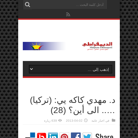
د. مهدي كاكه يي: (تركيا)
….. الى أين؟ (28)
في
اخبار عامة
2013-04-02
639 زيارة