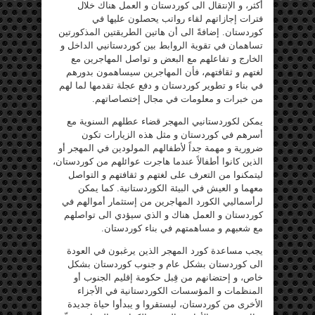
أكثر، و الإنتقال الى كوردستان و العمل هناك خلال
فترات إجازاتهم لقاء رواتب يحصلون عليها في
كوردستان. إضافةً الى أن هاتين الطريقتين المذكورتين
تساهمان في تقوية الروابط بين كوردستانيي الداخل و
الخارج و تفاعلهم مع البعض و تواصل المهاجرين مع
لغتهم و ثقافتهم، فأن المهاجرين سيساهمون بدورهم
في بناء و تطوير كوردستان و دفع عجلة تقدمها لما لهم
من خبرات و معلومات في مجال إختصاصاتهم.
يمكن لكوردستانيي المهجر قضاء عطلهم السنوية مع
أسرهم في كوردستان و مثل هذه الزيارات تكون
ضرورية و مهمة جداً لأطفالهم المولودين في المهجر أو
الذين كانوا أطفالاً عندما هاجرت عوائلهم من كوردستان،
ليتمكنوا من التعرف على لغتهم و ثقافتهم و التواصل
معهما و العيش في البيئة الكوردستانية. كما يمكن
لرأسماليي الكورد المهاجرين من إستثمار أموالهم في
كوردستان و العمل هناك و الذي سيؤدي الى تواصلهم
مع شعبهم و مساهمتهم في بناء كوردستان.
يجب مساعدة كورد المهجر الذين يرغبون في العودة
الى كوردستان بشكل عام و جنوب كوردستان بشكل
خاص، و إحتضانهم من قِبل حكومة إقليم الجنوب أو
المنظمات و المؤسسات الكوردستانية في الأجزاء
الأخرى من كوردستان، ليستقروا و يبدأوا حياة جديدة