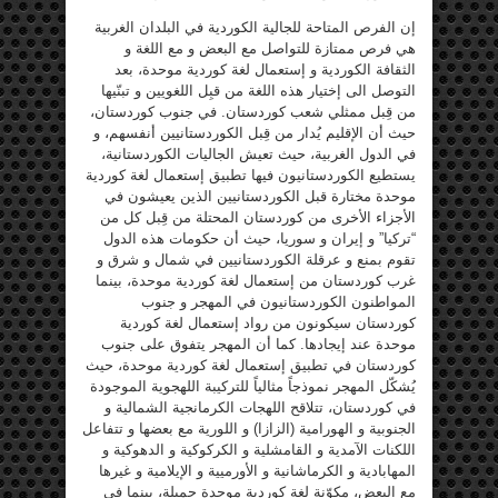
إن الفرص المتاحة للجالية الكوردية في البلدان الغربية
هي فرص ممتازة للتواصل مع البعض و مع اللغة و
الثقافة الكوردية و إستعمال لغة كوردية موحدة، بعد
التوصل الى إختيار هذه اللغة من قبِل اللغويين و تبنّيها
من قِبل ممثلي شعب كوردستان. في جنوب كوردستان،
حيث أن الإقليم يُدار من قِبل الكوردستانيين أنفسهم، و
في الدول الغربية، حيث تعيش الجاليات الكوردستانية،
يستطيع الكوردستانيون فيها تطبيق إستعمال لغة كوردية
موحدة مختارة قبل الكوردستانيين الذين يعيشون في
الأجزاء الأخرى من كوردستان المحتلة من قِبل كل من
“تركيا” و إيران و سوريا، حيث أن حكومات هذه الدول
تقوم بمنع و عرقلة الكوردستانيين في شمال و شرق و
غرب كوردستان من إستعمال لغة كوردية موحدة، بينما
المواطنون الكوردستانيون في المهجر و جنوب
كوردستان سيكونون من رواد إستعمال لغة كوردية
موحدة عند إيجادها. كما أن المهجر يتفوق على جنوب
كوردستان في تطبيق إستعمال لغة كوردية موحدة، حيث
يُشكّل المهجر نموذجاً مثالياً للتركيبة اللهجوية الموجودة
في كوردستان، تتلاقح اللهجات الكرمانجية الشمالية و
الجنوبية و الهورامية (الزازا) و اللورية مع بعضها و تتفاعل
اللكنات الآمدية و القامشلية و الكركوكية و الدهوكية و
المهابادية و الكرماشانية و الأورميية و الإيلامية و غيرها
مع البعض، مكوّنة لغة كوردية موحدة جميلة، بينما في