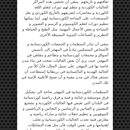
ثقافتهم و تأريخهم. ينبغي أن تحتضن هذه المراكز
الجاليات الكوردية و تنظم لهم دورات لتعلم اللغة
الكوردية و محاضرات لتعريفهم بالتأريخ الكوردي و نقل
المستجدات على الساحة الكوردستانية لهم. كما يمكنها
تنظيم دورات لتعلم الكومبيوتر و الرسم و التصوير و
السباحة و بعض الأعمال المهنية، مثل الطبخ و الخياطة و
التطريز و الصناعات اليدوية البسيطة الأخرى.
ينبغي أن تبادر المنظمات و الجمعيات الكوردستانية و
الأشخاص المتمكنين مادياً في المهجر الى تأسيس
أسواق و مجمعات كوردستانية و مطاعم و مقاهي في
المهجر، حيث نرى أنّ بعض الجاليات نجحت في بناء مدن
خاصة بها في المهجر، على سبيل المثال، فأنّ كلاً من
الجالية الهندية و الباكستانية في بريطانيا إستطاعت أن
تستقر هناك في مدن معينة و أن تصبح الأغلبية الإثنية في
تلك المدن.
المنظمات الكوردستانية في المهجر بحاجة الى تشكيل
فرق موسيقية و غنائية و فنية و فرق رياضية كوردستانية
في البلدان التي تعيش فيها الجاليات الكوردية و تشجيع
المغنيين و الفنانين و الرسامين و النحاتين و الرياضيين و
الموهوبين و تنظيم حفلات غنائية و مباراة رياضية و
معارض فنية تجذب الجاليات الكوردستانية و تجلب
إهتمامها و في نفس الوقت فأن مثل هذه النشاطات