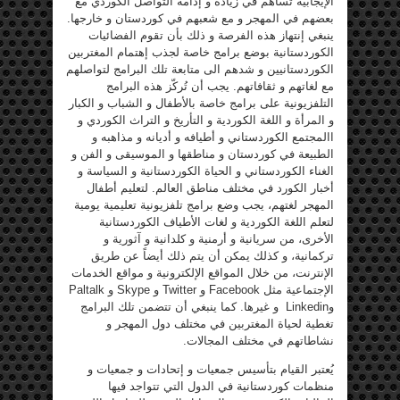
الإيجابية تساهم في زيادة و إدامة التواصل الكوردي مع
بعضهم في المهجر و مع شعبهم في كوردستان و خارجها.
ينبغي إنتهاز هذه الفرصة و ذلك بأن تقوم الفضائيات
الكوردستانية بوضع برامج خاصة لجذب إهتمام المغتربين
الكوردستانيين و شدهم الى متابعة تلك البرامج لتواصلهم
مع لغاتهم و ثقافاتهم. يجب أن تُركّز هذه البرامج
التلفزيونية على برامج خاصة بالأطفال و الشباب و الكبار
و المرأة و اللغة الكوردية و التأريخ و التراث الكوردي و
االمجتمع الكوردستاني و أطيافه و أديانه و مذاهبه و
الطبيعة في كوردستان و مناطقها و الموسيقى و الفن و
الغناء الكوردستاني و الحياة الكوردستانية و السياسة و
أخبار الكورد في مختلف مناطق العالم. لتعليم أطفال
المهجر لغتهم، يجب وضع برامج تلفزيونية تعليمية يومية
لتعلم اللغة الكوردية و لغات الأطياف الكوردستانية
الأخرى، من سريانية و أرمنية و كلدانية و آثورية و
تركمانية، و كذلك يمكن أن يتم ذلك أيضاً عن طريق
الإنترنت، من خلال المواقع الإلكترونية و مواقع الخدمات
الإجتماعية مثل Facebook و Twitter و Skype و Paltalk
وLinkedin و غيرها. كما ينبغي أن تتضمن تلك البرامج
تغطية لحياة المغتربين في مختلف دول المهجر و
نشاطاتهم في مختلف المجالات.
يُعتبر القيام بتأسيس جمعيات و إتحادات و جمعيات و
منظمات كوردستانية في الدول التي تتواجد فيها