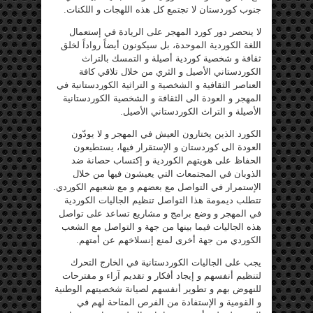
جنوب كوردستان لا تجتمع كل هذه اللهجات و اللكنات.
لا ينحصر دور كورد المهجر على الريادة في إستعمال
اللغة الكوردية الموحدة، بل سيكونون أيضاً رواداً لخلق
ثقافة و شخصية كوردية أصيلة و التمسك بالتراث
الكوردستاني الأصيل و الثري من خلال تلاقي كافة
العناصر الثقافية و الشخصية و التراثية الكوردستانية في
المهجر و العودة الى الثقافة و الشخصية الكوردستانية
الأصيلة و التراث الكوردستاني الأصيل.
الكورد الذين يختارون العيش في المهجر و لا يودّون
العودة الى كوردستان و الإستقرار فيها، يستطيعون
الحفاظ على هويتهم الكوردية و إكتساب حصانة ضد
الذوبان في المجتمعات التي يعيشون فيها من خلال
الإستمرار في التواصل مع بعضهم و مع شعبهم الكوردي.
تتطلب ديمومة هذا التواصل تنظيم الجاليات الكوردية
في المهجر و وضع برامج و مشاريع تساعد على تواصل
هذه الجاليات فيما بينها من جهة و التواصل مع الشعب
الكوردي من جهة أخرى لمنع إنسلاخهم عن أمتهم.
يجب على الجاليات الكوردستانية في الخارج التحرك
لتنظيم أنفسهم و إيجاد أفكار و تقديم آراء و مقترحات
للنهوض بهم و تطوير أنفسهم لصيانة شخصيتهم الوطنية
و القومية و الإستفادة من الفرص المتاحة لهم في