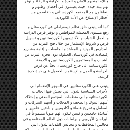
هناك، تمنحهم الأمان و العزة و الكرامة و الرخاء و توفّر
لهم بيئة جيدة، حيث يعيشون في أحضان وطنهم و
يتفاعلون مع المجتمع الكوردستاني و يتخلصون من
أخطار الإنسلاخ عن الأمة الكوردية.
كما أنه ينبغي خلق نظام ديمقراطي في كوردستان و
رفع مستوى المعيشة للمواطنين و توفير فرص الدراسة
و العمل للشباب و الأكاديميين الكوردستانيين و تسهيل
فرص و شروط الإستثمار من خلال فتح المزيد من
المدارس المهنية و المعاهد و الجامعات و إقامة مشاريع
إقتصادية في كوردستان للحيلولة دون هجرة المزيد من
الشباب و المستثمرين الكوردستانيين و الأدمغة
الكوردستانية الى خارج كوردستان بحثاً عن فرص
الدراسة و العمل و الإستثمار للحصول على حياة حرة
كريمة.
ينبغي على الكوردستانيين في المهجر الإنضمام الى
الأحزاب السياسية للدول التي تعيش فيها الجاليات
الكوردستانية و الى منظمات المجتمع المدني و إمتلاك
أسهم البنوك و الصحف و المجلات و أسهم الشركات و
المعامل و تخريج علماء و أكاديميين و باحثين علميين و
أساتذة جامعيين و فنيين ليكون لهم صوتاً مسموعاً في
البرلمان الأوروبي و برلمانات دول العالم المختلفة و في
مجالس المحافظات و مجالس البلديات للدول التي
يعيشون فيها و في الجامعات و المعاهد العلمية و مراكز