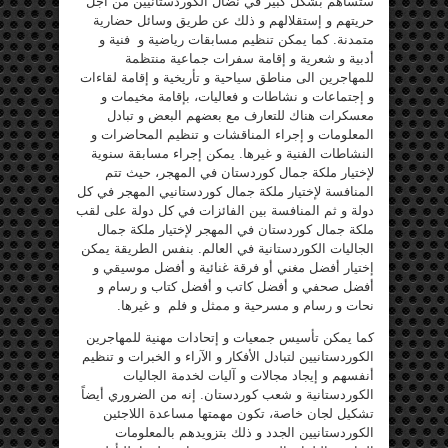
ستساهم بشكل كبير في نضال الكوردستانيين من أجل
حريتهم و إستقلالهم و ذلك عن طريق وسائل حضارية
متمدنة. كما يمكن تنظيم مسابقات رياضية و فنية و
أدبية و شعرية و إقامة سفرات جماعية منتظمة
للمهاجرين الى مناطق سياحية و تأريخية و إقامة لقاءات
و إجتماعات و نشاطات و فعاليات، بإقامة مخيمات و
معسكرات هناك للتعارف مع بعضهم البعض و تبادل
المعلومات و إجراء المناقشات و تنظيم المحاضرات و
النشاطات الفنية و غيرها. يمكن إجراء مسابقة سنوية
لإختيار ملكة جمال كوردستان في المهجر، حيث تتم
المنافسة لإختيار ملكة جمال كوردستانيي المهجر في كل
دولة و ثم المنافسة بين الفائزات في كل دولة على لقب
ملكة جمال كوردستان في المهجر لإختيار ملكة جمال
الجاليات الكوردستانية في العالم. بنفس الطريقة يمكن
إختيار أفضل مغني أو فرقة غنائية و أفضل موسيقي و
أفضل صحفي و أفضل كاتب و أفضل كتاب و رسام و
نحات و رسام و مسرحية و ممثل و فلم و غيرها.
كما يمكن تأسيس جمعيات و إتحادات مهنية للمهاجرين
الكوردستانيين لتبادل الأفكار و الآراء و الخبرات و تنظيم
أنفسهم و إيجاد مجالات و آليات لخدمة الجاليات
الكوردستانية و شعب كوردستان. إنه من الضروري أيضاً
تشكيل لجان خاصة، تكون مهمتها مساعدة اللاجئين
الكوردستانيين الجدد و ذلك بتزويدهم بالمعلومات