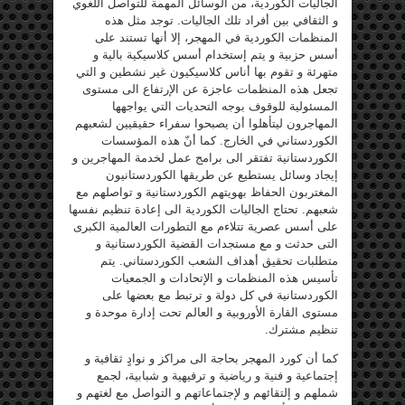
الجاليات الكوردية، من الوسائل المهمة للتواصل اللغوي
و الثقافي بين أفراد تلك الجاليات. توجد مثل هذه
المنظمات الكوردية في المهجر، إلا أنها تستند على
أسس حزبية و يتم إستخدام أسس كلاسيكية بالية و
متهرئة و تقوم بها أناس كلاسيكيون غير نشطين و التي
تجعل هذه المنظمات عاجزة عن الإرتفاع الى مستوى
المسئولية للوقوف بوجه التحديات التي يواجهها
المهاجرون ليتأهلوا أن يصبحوا سفراء حقيقيين لشعبهم
الكوردستاني في الخارج. كما أنّ هذه المؤسسات
الكوردستانية تفتقر الى برامج عمل لخدمة المهاجرين و
إيجاد وسائل يستطيع عن طريقها الكوردستانيون
المغتربون الحفاظ بهويتهم الكوردستانية و تواصلهم مع
شعبهم. تحتاج الجاليات الكوردية الى إعادة تنظيم نفسها
على أسس عصرية تتلاءم مع التطورات العالمية الكبرى
التى حدثت و مع مستجدات القضية الكوردستانية و
متطلبات تحقيق أهداف الشعب الكوردستاني. يتم
تأسيس هذه المنظمات و الإتحادات و الجمعيات
الكوردستانية في كل دولة و ترتبط مع بعضها على
مستوى القارة الأوروبية و العالم تحت إدارة موحدة و
تنظيم مشترك.
كما أن كورد المهجر بحاجة الى مراكز و نوادٍ ثقافية و
إجتماعية و فنية و رياضية و ترفيهية و شبابية، لجمع
شملهم و إلتقائهم و لإجتماعاتهم و التواصل مع لغتهم و