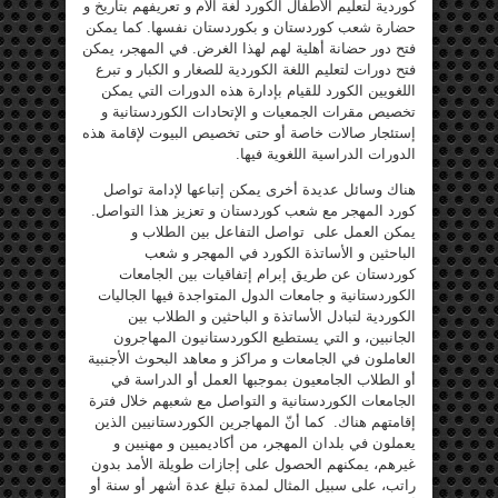
كوردية لتعليم الأطفال الكورد لغة الأم و تعريفهم بتأريخ و
حضارة شعب كوردستان و بكوردستان نفسها. كما يمكن
فتح دور حضانة أهلية لهم لهذا الغرض. في المهجر، يمكن
فتح دورات لتعليم اللغة الكوردية للصغار و الكبار و تبرع
اللغويين الكورد للقيام بإدارة هذه الدورات التي يمكن
تخصيص مقرات الجمعيات و الإتحادات الكوردستانية و
إستئجار صالات خاصة أو حتى تخصيص البيوت لإقامة هذه
الدورات الدراسية اللغوية فيها.
هناك وسائل عديدة أخرى يمكن إتباعها لإدامة تواصل
كورد المهجر مع شعب كوردستان و تعزيز هذا التواصل.
يمكن العمل على تواصل التفاعل بين الطلاب و
الباحثين و الأساتذة الكورد في المهجر و شعب
كوردستان عن طريق إبرام إتفاقيات بين الجامعات
الكوردستانية و جامعات الدول المتواجدة فيها الجاليات
الكوردية لتبادل الأساتذة و الباحثين و الطلاب بين
الجانبين، و التي يستطيع الكوردستانيون المهاجرون
العاملون في الجامعات و مراكز و معاهد البحوث الأجنبية
أو الطلاب الجامعيون بموجبها العمل أو الدراسة في
الجامعات الكوردستانية و التواصل مع شعبهم خلال فترة
إقامتهم هناك. كما أنّ المهاجرين الكوردستانيين الذين
يعملون في بلدان المهجر، من أكاديميين و مهنيين و
غيرهم، يمكنهم الحصول على إجازات طويلة الأمد بدون
راتب، على سبيل المثال لمدة تبلغ عدة أشهر أو سنة أو