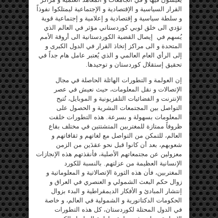
القرار السياسية و الإقتصادية و الإجتماعية ليمتلكوا نفوذاً
و سلطة سياسية و إقتصادية و إعلامية و إجتماعية قوية
تؤدي الى خلق لوبي كوردستاني مؤثر في العالم الذي
يُسهم في إيصال القضية الكوردستانية الى أروقة الأمم
المتحدة و الى مراكز إتخاذ القرار في الدول الكبرى و
إلى الرأي العام العالمي و الذي يُعتبر عامل هام جداً في
تحقيق إستقلال كوردستان و توحيدها.
إن العولمة و التطورات الهائلة الحاصلة في مجال
الإتصالات و نقل المعلومات، حيث نعيش في عصر
الإنترنت و الفضائيات التلفزيونية و الموبايل، تُتيح
التواصل بين المجتمعات البشرية و الحصول على
المعلومات بسهولة و بسرعة. هذه التطورات خلقت
ظروفاً ممتازة للمغتربين المتشتتين في مختلف بقاع
العالم، للتمكن من التواصل مع لغاتهم و ثقافاتهم و
شعوبهم، بعد أن كانوا قبل نحو عقدَين من الزمن
معزولين عن مجتمعاتهم الأصلية، فأنقذتهم هذه الإنجازات
الإنسانية العظيمة من عزلتهم. بالنسبة للكورد
المغتربين، فأن هذه الثورة الإتصالاتية و المعلوماتية و
زوال حكم البعث الشمولي و العنصري في العراق و
إنتشار المبادئ و الأفكار الديمقراطية و البدء بزوال
الحكومات الدكتاتورية و الشمولية في العالم، و خاصة
في الدول المحتلة لكوردستان، كل هذه التطورات