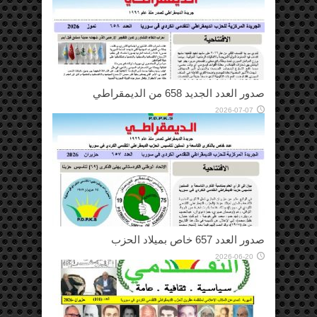
صدور العدد الجديد 658 من الديمقراطي
2026-07-07
صدور العدد 657 خاص بميلاد الحزب
2026-06-20