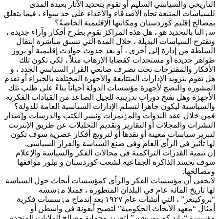
التاريخي والسياسي السليم أو تقوم بتحديد الآثار بعيدة المدى
للسياسات المتبعة تجاه الأصدقاء والأعداء على حد سواء ، فيما يتعلق
بمصالح إقليم كوردستان ومكانتها الإقليمية الخاصةً؟
سٶالنا بالتحديد هو ، هل هذه المراكز تقوم بطرح أفكار وآراء جديدة ،
وتقترح السياسات البديلة ، خلال المدة التي تسبق مباشرة انتقال
السلطة من إدارة إلى أخرى ، أو بعد حدوث حوادث إقليمية أو بروز
ظواهر جديدة أو مستجدات كقضايا الإرهاب مثلاً ، لكي تكون تلك
الأفكار والمقترحات تحت تصرف صانعي القرار السياسي الجدد ، و
هل تقوم بتزويد الإدارات المتتابعة والأجهزة المختلفة بالخبراء أو تقدم
المشورة والنصح لأجهزة مؤسسات الدولة أحياناً بناءً على طلب تلك
الأجهزة وهل تفتح دورات تدريبية للجيل الصاعد من القيادات الفكرية
والسياسية ليكون جاهزاً لتسلم الإدارات السياسية العامة للدولة؟
فمن خلال عقد الندوات والمٶتمرات ونشر الكتب والدرسات وإصدار
النشرات والمجلات أو التقارير وتقديم التحليلات عن طريق الإنترنت
لتبرير سياسات معينة أو نقدها أو لترويچ أفكار عصرية سوف تكون
لها تأثير في الرأي العام وفي صنع السياسة والقرار السياسي.
إن تنمية القدرات التراكمية في مجالات الفكر والسياسة والإعلام
سوف تجسد الذاکرة الجماعية لشعب كوردستان و تبلور مواقفها
ومصالحها.
لايخفی أن مؤسسات الفكر والرأي كمؤسسات أبحاث حول السياسة
لها تاريخ المائة عام في البلدان المتطورة ، فمثلا مٶسسة
“بروكينغز” ، التي أنشأت عام ١٩٢٧ بعد إندماج مٶسسات فكرية
أمثال “معهد الأبحاث الحكومية” لتصبح أيقونة في واشطن أو
مؤسسة “راند كوربوريشن” لتعزيز وحماية مصالح الولايات المتحدة