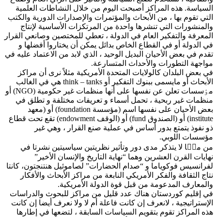
السياسة. هذه المراكز أصبحت اليوم من خلال النشاطات العلمية
التي تقوم بها ، من الأبحاث والمؤتمرات والإصدارات الدورية والكتب
والمنشورات التي تنشرها واحدة من المرتكزات الأساسية لإنتاج
المعرفة والتفكير العام في الدولة ، تعطي للمختصين وصانعي القرار
في الدولة أو في القطاع الخاص بدائل يمكن أن يختاروا أفضلها و
تقدم في بعض الأحيان البديل الوحيد ، الذي لابد من الاعتماد عليه في
مواجهة التطورات والأحداث المتسارعة.
في بعض البلدان كالولایات المتحدة الأمريكية مثلاً نری أن مراكز
الأبحاث أو مايسمی ببنوك التفكير أو think – tanks هي في الغالب
مٶسسات تعلن عن نفسها علی أنها منظمات غير حكومية (NGO) أو
منظمات غير ربحية ، تحمل أسماء و تعريفات مختلفة و تطلق في
بعض الأحيان على نفسها اسم (مؤسسة foundation) أو (معهد
institute) أو (الصندوق fund) أو (الوقف endowment) تقع تحت قطاع
ذو نفوذ يتمتع بدور أساس في عملية صنع القرار ، وهي غير
مؤسسات اللوبي.
من منؔا لا يتذكر مدی دور وتأثير نظریتين سياسيتين نشرتا في
نهايات القرن العشرين وهما “نهاية التاريخ والإنسان الأخير”
لفرانسيس فوكوياما و “صدام الحضارات” لصاموئيل هنتنجتون، كانتا
نتاج الثقافة والفكر الأمريكي النابعة من مراكز الأبحاث والأفكار
والمعارف المدعومة من قبل قوة الدولة الأمريكية.
في إقليم كوردستان هناك عدد قليل من مراكز للبحوث والدراسات
الإستراتيجية ، لانعرف إن كانت فاعلة أم لا ولا نعرف أيضا إن كانت
هذه المراكز تقوم بتقويم السياسات السابقة ، لتضعها في إطارها