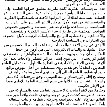
الأمنية خلال العصر الذري.
هذه المٶسسات الفكرية كانت ملتزمة بتطبيق خبراتها العلمية على
حشد من القضايا السياسية ومع ذلك كانت ترغب في البقاء بعيداً عن
العملية السياسية انطلاقاً من التزامها الاحتفاظ باستقلاليتها الفكرية
والمؤسساتية. فهدفهم الأول لم يكن التأثير المباشر على القرارات
السياسية، بل مساعدة وإعلام صانعي السياسة والجمهور بخصوص
العواقب المحتملة عن طريق إرساء الأسس الفكرية والفلسفية
والاجتماعية والاقتصادية للبرامج والسياسات الرئيسة لاتباع مجموعة
من الخيارات في السياسة الخارجية.
الأجدی في زمن الأعداد والعلامات و تضاعف العالم المحسوس من
خلال الشبكات والبيات الإلكترونية ، التي هي أوهن من خيط
العنكبوت أن نرحب بجهود القطاعات النشطة والواعية والمثقفة في
إقليم كوردستان ، التي تنوي إنشاء مراكز التفكير والأبحاث بعيداً عن
الإرتجالية في الأداء أو الأحادية في النظرة والتناول ، بعد تحليل الواقع
المعاش ، انطلاقاً نحو تقديم رؤى مستقبلية من أجل النهوض بواقع
جديد أو بتطوير الواقع الحالي إلى مستوى أفضل بما يخدم أهداف
ومصالح إقليم كوردستان وأمنه القومي ، وفق مرجعيات أكاديمية
راسخة ، لتشارك من خلالها في صنع السياسة العامة للإقليم بعيداً
عن الأطر حكومية.
وختاماً: من لايقرأ مايحدث لا يحسن التعامل معه والمشاركة في
صنعه. فالعولمة كحدث كوني ذو بعد وجودي خلقت واقعاً تغير معه
العالم عما كان علیه بجغرافيته وحركته ، بنظامه وآليات إشتغاله ،
بإمكاناته و آفاقه المحتملة. فالإهتمام بجمع البيانات والمعلومات