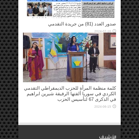
صدور العدد (81) من جريدة التقدمي
2024-07-16
كلمة منظمة المرأة للحزب الديمقراطي التقدمي
الكردي في سوريا ألقتها الرفيقة شيرين ابراهيم
في الذكرى 67 لتأسيس الحزب
2024-06-15
الأرشيف