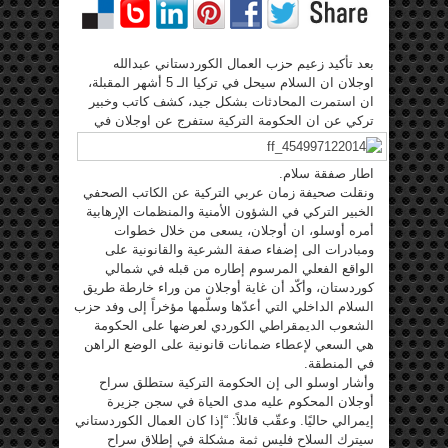
بعد تأكيد زعيم حزب العمال الكوردستاني عبدالله
اوجلان ان السلام سيحل في تركيا الـ 5 أشهر المقبلة،
ان استمرت المحادثات بشكل جيد، كشف كاتب وخبير
تركي عن ان الحكومة التركية
ستفرج عن اوجلان في
اطار صفقة سلام.
ونقلت صحيفة زمان عربي التركية عن الكاتب الصحفي
الخبير التركي في الشؤون الأمنية والمنظمات الإرهابية
أمره أوسلو، ان أوجلان، يسعى من خلال خطوات
ومبادرات الى إضفاء صفة الشرعية والقانونية على
الواقع الفعلي المرسوم إطاره من قبله في شمالي
كوردستان، وأكّد أن غاية أوجلان من وراء خارطة طريق
السلام الداخلي التي أعدّها وسلّمها مؤخراً إلى وفد حزب
الشعوب الديمقراطي الكوردي لعرضها على الحكومة
هي السعي لإعطاء ضمانات قانونية على الوضع الراهن
في المنطقة.
وأشار اوسلو الى إن الحكومة التركية ستطلق سراح
أوجلان المحكوم عليه مدى الحياة في سجن جزيرة
إيمرالي حاليًا. وعقّب قائلاً: “إذا كان العمال الكوردستاني
سيترك السلاح فليس ثمة مشكلة في إطلاق سراح