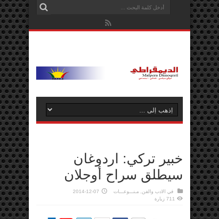
خبير تركي: اردوغان
سيطلق سراح أوجلان
في
الادب والفن
,
مـنـــوعـــات
2014-12-07
711 زيارة