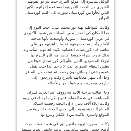
الوكيل مباشرة إلى موقع التبرع، حيث تبرعوا بقوتهم
الشهري من الحصة التموينية لمساعدة إخوانهم الكورد.
الذين لجأوا من كوردستان سورية الى اقليم كوردستان
العراق.
وقالت المواطنة بهية نور محمد علي: جئت اليوم إلى
هذا المكان كي اخفف بعض المعاناة عن شعبنا الكوردي
في غربي كوردستان سوريا، وأوضحت بأنها صاحبة
الأيتام وأحسست بجوعهم عندما شاهدتهم من على
شاشة قناة كوردسات الفضائية بكيت لحالتهم المأساوية،
لذلك قررت شراء خمسة أكياس من الرز للتبرع بها
لهؤلاء المشردين الذين لجأو إلى كوردستان خوفا من
بطش النظام السوري الذي لا يرحم أبدا حيث يقتل
شعبه بشتى الوسائل دون رحمة، ثم تمنت من الله عز
وجل أن تنتهي معاناتهم بأسرع وقت ويرجعون إلى
ديارهم ويعمرونه ويعيشوا بأمن والأسلام.
وجاء طالب مرحلة الابتدائية رؤوف عبد الكريم قيتران
للمساهمة في هذه الحملة، فتبرع بكل ما يملك في جيبه
وكانت (10) ألاف دينار إلا إن اللجنة رفضت استلام
المبالغ النقدية، وذهب إلى إحدى المحلات القريبة من
الموقع واشترى باكيت من ( الكيك) وتبرع بها .
وكانت لمديرية تربية خانقين دور في هذه الحملة، حيث
أوضح حسين محمد سايه مدير تربية خانقين بعدما سمعنا