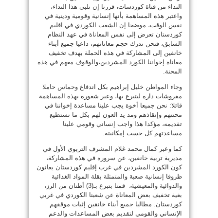
النداء من قناة كوردسات، قررنا إن نلبي هذا النداء،
واعتبر هذه المساهمة بأنها إنسانية وقومية ودينية في
نفس الوقت، موضحا إن الشعب الكوردي في اقليم
كوردستان تعرض إلى نفس المعاناة في عهد النظام
السابق، فنحن ندرك حجم معاناتهم، داعيا جميع أبناء
خانقين إلى المشاركة في هذه الحملة بهدف تخفيف
معاناة إخواننا الكورد المشردين،والوقوف معهم في هذه
المحنة.
وجاء المواطن خليل إبراهيم بكل اندفاع وحماس حاملا
مفروشات داره ليتبرع بها، وعبر شعوره بهذه المساهمة
قائلا: نحن جميعا أخوة يجب علينا مساعدة إخواننا في
محنتهم وإنقاذهم ومد يد العون لهم بكل ما نستطيع
تقديمه، مؤكدا هذا واجب إنساني وقومي علينا
مساعدتهم كل حسب إمكانيته.
كما وعبر كمال محمد غلام المشرف التربوي الأول في
مديرية تربية خانقين، عن سروره في هذه المشاركة،
كون الكورد المشردين في غرب إقليم كوردستان يعانون
ظروفا إنسانية صعبة والمتمثلة بقلة المواد الغذائية
والدوائية والمعيشية، قمنا بتبرع بـ(3) أطنان من الرز،
بغية تخفيف بعض المعاناة عن شعبنا الكوردي في غربي
كوردستان. مطالبا جميع أبناء خانقين إثبات موقفهم
الإنساني والقومي لتقديم بعض المساعدات والدعم