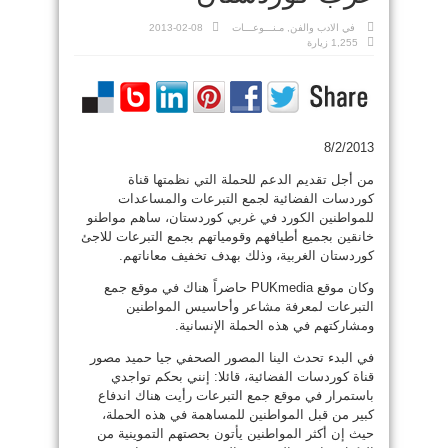
في
الادب والفن
,
مـنـــوعـــات
2013-02-08
1,255 زيارة
8/2/2013
من أجل تقديم الدعم للحملة التي نظمتها قناة
كوردسات الفضائية لجمع التبرعات والمساعدات
للمواطنين الكورد في غربي كوردستان، ساهم مواطنو
خانقين بجميع أطيافهم وقومياتهم بجمع التبرعات للاجئ
كوردستان الغربية، وذلك بهدف تخفيف معاناتهم.
وكان موقع PUKmedia حاضراً هناك في موقع جمع
التبرعات لمعرفة مشاعر وأحاسيس المواطنين
ومشاركتهم في هذه الحملة الإنسانية.
في البدء تحدث الينا المصور الصحفي جيا حميد مصور
قناة كوردسات الفضائية، قائلا: إنني بحكم تواجدي
باستمرار في موقع جمع التبرعات رأيت هناك اندفاع
كبير من قبل المواطنين للمساهمة في هذه الحملة،
حيث إن أكثر المواطنين يأتون بحصتهم التموينية من