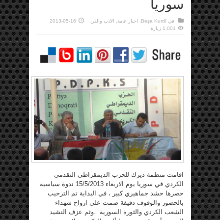
سوريا
في
Beşa Kurdî
,
اخبار عامة
,
الادب والفن
2013-05-16
1,001 زيارة
اقامت منظمة ديرك للحزب الديمقراطي التقدمي
الكردي في سوريا يوم الاربعاء 15/5/2013 ندوة سياسية
حضرها حشد جماهيري كبير ، في البداية تم الترحيب
بالحضور والوقوف دقيقة صمت على ارواح شهداء
الشعب الكردي والثورة السورية .وثم عزف النشيد