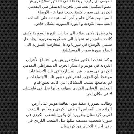
القومي أي رقيب وبعدها ألقى الدكتور صلاح درويش
عضو المكتب السياسي للحزب الديمقراطي التقدمي
الكردي في سوريا كلمة تحدث فيها عن الأوضاع
السياسية بشكل عام و آخر المستجدات على الساحة
السياسية الكردية و الثورة السورية بشكل خاص.
وثم تطرق دكتور صلاح الى بدايات الثورة السورية وكيف
كانت سلمية وثم تحولها الى عسكرية وضرورة ايجاد حل
سلمي للأوضاع في سوريا ودعا المعارضة السورية الى
إيضاح صورة سوريا المستقبلية.
و كما تحدث الدكتور صلاح درويش عن اجتماع الأحزاب
الكردية في هولير و اعتذار الحزب الديمقراطي التقدمي
الكردي في سوريا عن المشاركة في تلك الاجتماعات
موضحا بأن الحزب اعتذر عن حضور تلك الاجتماعات و
لم يقاطعها بسبب المشاكل التي كانت تعيق قيام
المجلس الوطني الكردي بمهامه وبأنها تحل في قامشلي
لا في مكان اخر.
وطالب بضرورة تنفيذ بنود اتفاقية هولير على أرض
الواقع بين المجلس الوطني الكردي و مجلس الشعب
لغربي كردستان وضرورة أن يكون للشعب الكردي في
سوريا شخصية مستقلة مثلها مثل الشعب الكردي في
باقي اجزاء الاخرى من كردستان.