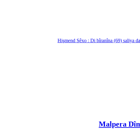
Hişmend Şêxo : Di bîranîna (69) saliya d