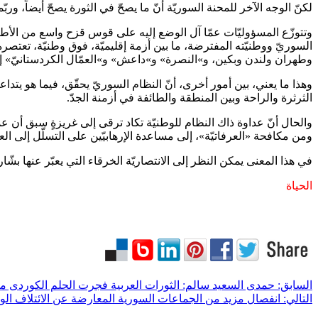
لكنّ الوجه الآخر للمحنة السوريّة أنّ ما يصحّ في الثورة يصحّ أيضاً، ورب
وتتوزّع المسؤوليّات عمّا آل الوضع إليه على قوس قزح واسع من الأطراف 
السوريّ ووطنيّته المفترضة، ما بين أزمة إقليميّة، فوق وطنيّة، تعت
وطهران ولندن وبكين، و»النصرة» و»داعش» و»العمّال الكردستانيّ» 
وهذا ما يعني، بين أمور أخرى، أنّ النظام السوريّ يحقّق، فيما هو يتدا
الثرثرة والراحة وبين المنطقة والطائفة في أزمنة الجدّ.
والحال أنّ عداوة ذاك النظام للوطنيّة تكاد ترقى إلى غريزةٍ سبق أن 
ومن مكافحة «العرفاتيّة»، إلى مساعدة الإرهابيّين على التسلّل إلى
في هذا المعنى يمكن النظر إلى الانتصاريّة الخرقاء التي يعبّر عنها بشّار 
الحياة
السابق:
حمدى السعيد سالم: الثورات العربية فجرت الحلم الكوردى م
التالي:
انفصال مزيد من الجماعات السورية المعارضة عن الائتلاف ال