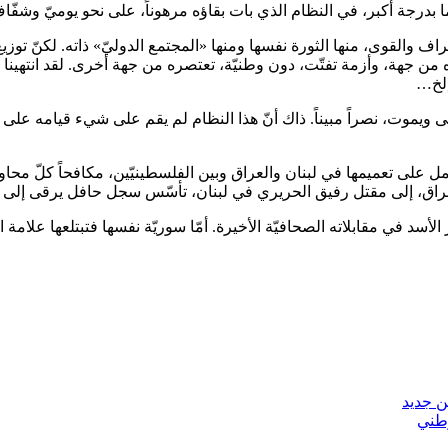
ّما بدرجة أكبر، في النظام الذي بات بقاؤه مرهوناً، على نحو يوميّ وشفّاف
والقوى، منها الثورة نفسها ومنها «المجتمع الدوليّ» ذاته. لكنّ توزيع ا
صره من جهة، وأزمة تفتّت، دون وطنيّة، تعتصره من جهة أخرى. لقد انته
إلخ…
عى ويموت، نصراً مبيناً. ذاك أنّ هذا النظام لم يقم على شيء قيامه على ن
عمل على تعميمها في لبنان والعراق وبين الفلسطينيّين، مكافحاً كلّ محا
 العراق، إلى مقتل رفيق الحريري في لبنان، تأسّس سجل حافل يرقى إل
الأسد في مقابلاته الصحافيّة الأخيرة. أمّا سوريّة نفسها فتبتلعها علامة ا
ن جديد
وطني