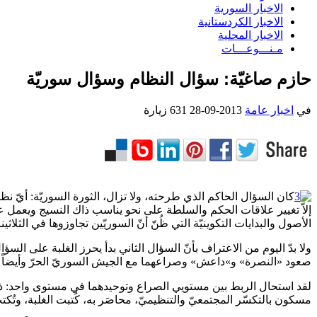
الاخبار السورية
الاخبار الكردستانية
الاخبار المحلية
مـنـــوعـــات
حازم صاغيّة: سؤال النظام وسؤال سوريّة
في
اخبار عامة
2013-09-28
631 زيارة
كان السؤال الحاكم الذي طرحته، ولا تزال، الثورة السوريّة: أيّ ن
إلاّ تغيير علاقات الحكم والسلطة على نحو يناسب ذاك النسيج ويعمل على 
الأصول والبدايات التكوينيّة التي ظُنّ أنّ السوريّين تجاوزوها في الثلاثين
ولا بدّ اليوم من الاعتراف بأنّ السؤال الثاني بدأ يحرز الغلبة على السؤال ا
صعود «النصرة» و»داعش» وصراعهما مع الجيش السوريّ الحرّ وأيضاً مع 
لقد استحال الربط بين مستويي الصراع وتوحيدهما في مستوى واحد: ذاك ا
مسكون بالتكسّر المجتمعيّ والتنظيميّ، محاصَر به، كُتبت الغلبة، وتُك