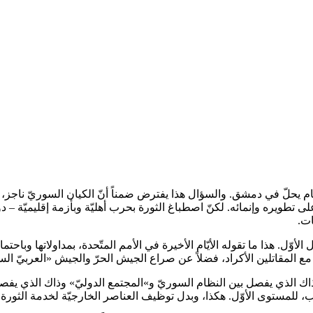
ظام يحلّ في دمشق. والسؤال هذا يفترض ضمناً أنّ الكيان السوريّ ناجز،
تطويره وإنمائه. لكنّ اصطباغ الثورة بحرب أهليّة وبأزمة إقليميّة – دو
ات.
لأوّل. هذا ما تقوله الأيّام الأخيرة في الأمم المتّحدة، بمداولاتها وباحتمال
المقاتلين الأكراد، فضلاً عن صراع الجيش الحرّ والجيش «العربيّ الس
لذي يفصل بين النظام السوريّ و»المجتمع الدوليّ» وذاك الذي يفصل بين
تب، للمستوى الأوّل. هكذا، وبدل توظيف العناصر الخارجيّة لخدمة الثورة