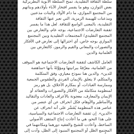
سلطة الثقافة التقليدية، تمنح السلطة الأبوية البطريركية
بعض التوازن، وهو ما يفسر افتخار الآباء بأولادهم وبناتهم
من المجتمع الموازي، ما دام الأولاد والبنات مذعنين
ومذعنات للهيمنة الرمزية، التي تعبر عنها الثقافة
التقليدية، بالمعنى الواسع للثقافة. لعل هذا ما يفسر
ثقفنة التعارضات الاجتماعية، بوجه عام، والتعارض بين
المجتمع التقليدي/ المجتمعات التقليدية وبين المجتمع
الموازي بوجه خاص، أي اختزالها إلى تعارض في الأفكار
والتصورات والمعاني والقيم والرموز، كالتعارض بين
العلمانية والدين.
العامل الكاشف لثقفنة التعارضات الاجتماعية هو الموقف
من العلمانية، معرَّفةً ببرانيتها ومؤوَّلةً بأنها «مناهضة
للدين». والدين هنا نموذج معياري، وفق المتكلمة
والمتكلم، لا يتعلق بالإيمان الفردي والطقوس الجمعية
وممارسة العبادات، أو بمكارم الأخلاق، بل هو رمز
لمنظومة متكاملة من الأفكار والتصورات والعقائد أو
الإيمان والمعارف، معجونة بالأعراف والعادات والتقاليد
والأساطير والأوهام، فكل انحراف عن أي عنصر من
عناصر هذه المنظومة يُفَسَّر على أنه انحراف عن
«الدين». إن ثقفنة التعارضات الاجتماعية والسياسية،
على هذا النحو، هي ما أعادت إنتاج المثقف الأصولي
الساخط، وأعادت للشيخ والفقيه دورهما ومكانتهما في
المجتمع الظل أو المجتمع المنبوذ إلى الظل، وأدت إلى