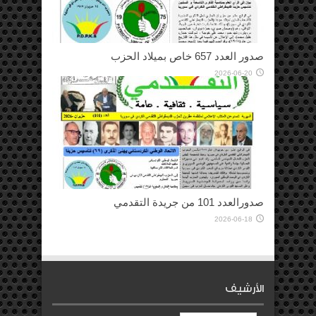
صدور العدد 657 خاص بميلاد الحزب
2026-06-20
صدورالعدد 101 من جريدة التقدمي
2026-06-18
الأرشيف