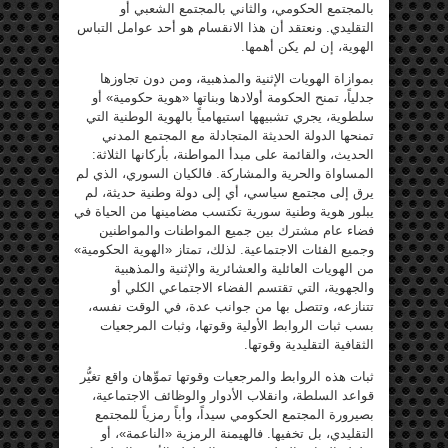
بالمجتمع الحكومي، والثاني بالمجتمع الشعبي أو
التقليدي. ونعتقد أن هذا الانقسام هو أحد عوامل التباس
الهوية، إن لم يكن أهمها.
بموازاة الهويات الإثنية والمذهبية، ومن دون تجاوزها
جدلياً، تمنح الحكومة أولادها وبناتها «هوية حكومية» أو
سلطوية، يجري تشبيهها استيهامياً بالهوية الوطنية التي
تمنحها الدولة الحديثة المتجادلة مع المجتمع المدني
الحديث، والقائمة على مبدأ المواطنة، بأركانها الثلاثة:
المساواة والحرية والمشاركة. فالكيان السوري، الذي لم
يرق إلى مجتمع سياسي، أي إلى دولة وطنية حديثة، لم
يبلور هوية وطنية سورية تكتسب مضامينها من الحياة في
فضاء عام مشترك بين جميع المواطنات والمواطنين
وجميع الفئات الاجتماعية. لذلك، تمتاز «الهوية الحكومية»
من الهويات العائلية والعشائرية والإثنية والمذهبية
والجهوية، التي تقتسم الفضاء الاجتماعي الكلي أو
تتنازعه، وتتصل بها من جوانب عدة، في الوقت نفسه،
بسب ثبات الروابط الأولية وقوتها، وثبات المرجعيات
الثقافية التقليدية وقوتها.
ثبات هذه الروابط والمرجعيات وقوتها تموِّهان واقع تغيُّر
قواعد السلطة، وانقلاب الأدوار والوظائف الاجتماعية،
بصيرورة المجتمع الحكومي سيداً، وأباً رمزياً للمجتمع
التقليدي، بل تخفيها. فالهيمنة الرمزية «الناعمة»، أو