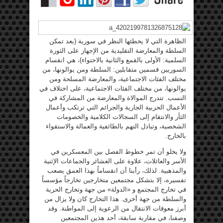
الظاهرة التي لا يخطئها النظر في سورية (بعد تمكن
السلطة والمعارضة التقليدية من الإجهاز على الثورة
السلمية: الأولى بالقمع والثانية بالاحتواء)، هي انقسام
السوريين قسمين متقابلين: السلطة ومن يوالونها، من
مختلف الفئات الاجتماعية، والمعارضة المسلحة ومن
يوالونها، من مختلف الفئات الاجتماعية، على اختلاف في
النسب. تتدرج الموالاة والمعارضة من المشاركة في
الأعمال الحربية الجارية والجرائم التي ترتكب وأعمال
الثأر والانتقام إلى السجالات الكلامية والخصومات
الشخصية، وتبادل التهم بالطائفية والعمالة والاستقواء
بالخارج.
ولا يخلو أن تمر خطوط الفصل بين المعسكرين في
الأسر والعائلات، علاوة على العشائر والجماعات الإثنية
والمذهبية. لذلك، رأينا أن انقساماً بهذا العمق يصعب
تفسيره، إلا بتشكل مجتمعين متخارجين تخارجاً مؤسساً
في تخارج المجتمع و «الدولة» من جهة وتخارج الحرية
والسلطة من جهة أخرى. هذا التخارج كان ولا يزال من
أبرز معوقات الانتقال من الرعوية إلى المواطنة. وقد
وصفنا، في مقاربة سابقة، أحد هذين المجتمعين