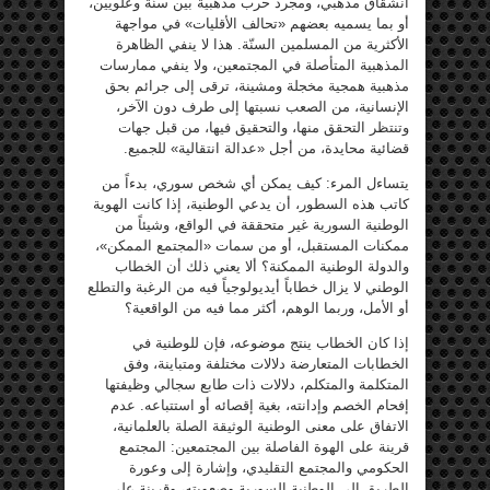
انشقاق مذهبي، ومجرد حرب مذهبية بين سنّة وعلويين،
أو بما يسميه بعضهم «تحالف الأقليات» في مواجهة
الأكثرية من المسلمين السنّة. هذا لا ينفي الظاهرة
المذهبية المتأصلة في المجتمعين، ولا ينفي ممارسات
مذهبية همجية مخجلة ومشينة، ترقى إلى جرائم بحق
الإنسانية، من الصعب نسبتها إلى طرف دون الآخر،
وتنتظر التحقق منها، والتحقيق فيها، من قبل جهات
قضائية محايدة، من أجل «عدالة انتقالية» للجميع.
يتساءل المرء: كيف يمكن أي شخص سوري، بدءاً من
كاتب هذه السطور، أن يدعي الوطنية، إذا كانت الهوية
الوطنية السورية غير متحققة في الواقع، وشيئاً من
ممكنات المستقبل، أو من سمات «المجتمع الممكن»،
والدولة الوطنية الممكنة؟ ألا يعني ذلك أن الخطاب
الوطني لا يزال خطاباً أيديولوجياً فيه من الرغبة والتطلع
أو الأمل، وربما الوهم، أكثر مما فيه من الواقعية؟
إذا كان الخطاب ينتج موضوعه، فإن للوطنية في
الخطابات المتعارضة دلالات مختلفة ومتباينة، وفق
المتكلمة والمتكلم، دلالات ذات طابع سجالي وظيفتها
إفحام الخصم وإدانته، بغية إقصائه أو استتباعه. عدم
الاتفاق على معنى الوطنية الوثيقة الصلة بالعلمانية،
قرينة على الهوة الفاصلة بين المجتمعين: المجتمع
الحكومي والمجتمع التقليدي، وإشارة إلى وعورة
الطريق إلى الوطنية السورية وصعوبته، وقرينة على