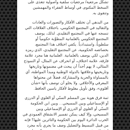
تشكُّل مرجعية/ مرجعيات سلفية وأصولية تتغذى على
السخط المكتوم، في أوساط الفقراء والمهمشين
وتتقوى به.
من البدهي أن تختلف الأفكار والتصورات والعادات
والتقاليد في المجتمع الحكومي، باختلاف العلاقات التي
تنسجه عنها في المجتمع التقليدي. لذلك، يوصف
المجتمع الحكومي بالعلمانية المطوَّبة حكومياً أو
سلطوياً، واستبدادياً. يكفي اختلاف هذا المجتمع،
بخصائصه الحكومية، عن المجتمع التقليدي، الذي رمزه
الدين، لكي يوصف بالعلمانية. العلمانية هنا مجرد علامة
فارقة، علامة اختلاف، أو انحراف عن المثال، أو النموذج
المثالي، لا يهم أحداً أن يبحث في مضمونها وتاريخها
وتاريخيتها وعلاقتها بالدولة الوطنية ومبدأ المواطنة، أي
بالمساواة والحرية والمشاركة، فضلاً عن محتواها
المعرفي والأخلاقي. ولا يخلو أن توصف بأنها «شأن
أقلوي»، وفق تأويل مغلوط لأفكار ياسين الحافظ.
ثمة فرق هوية بين المسلم السنّي أو العلوي أو الدرزي
أو الإسماعيلي وبين المسيحي… وبين ابن الحكومة
السنّي أو العلوي أو الدرزي أو الإسماعيلي وبين
المسيحي، وإلا كيف يمكن تفسير الانشقاق العمودي في
الحرب الدائرة اليوم بين الحكومة والثائرين عليها؟ فإنه
من قبيل التبسيط والتضليل وصف ما يجري بأنه مجرد