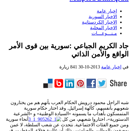
اخبار عامة
الاخبار السورية
الاخبار الكردستانية
الاخبار المحلية
مـنـــوعـــات
جاد الكريم الجباعي :سورية بين قوى الأمر
الواقع والأمن الذاتي
في
اخبار عامة
2013-10-30
841 زيارة
شبه الراحل محمود درويش الحكام العرب بأنهم هم من يختارون
شعوبهم بأنفسهم، كآلهة إسرائيل. وقد اختار حكام سورية
المتمسكون بأهداب ما يسمونه «السيادة الوطنية» و «الشرعية
الدستورية»، اختاروا شعبهم، من كل
أنحاء سورية
ومن جميع الفئات الاجتماعية. نتحدث عن شعب السلطة، لا عمن
يوصفون بالموالين والصامتين، ذلك أن غالبية هؤلاء، المؤطرين في