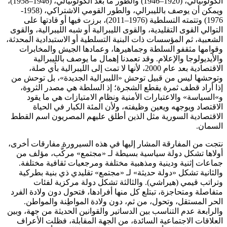
الكولونيالي، (1920–1946) والطور ما بعد الكولونيالي، (1946–1958)،
ويمكن أن يوصف بالليبرالي، والطور القومي الاشتراكي، (1958-
1976) وتتمته التسلطية (1976–2011)، برزت فيها أو قادتها على
التوالي القوى التقليدية، والقوى الليبرالية أو شبه الليبرالية، والقوى
الشعبية، ثم المؤسسات ذات البنية التسلطية أو الاستبدادية المحدثة،
وقوامها مثقفو السلطة وجماهيرها، وعمادها الجيش والمخابرات
والأيديولوجا والإعلام. وقد تعمدنا إهمال ما يوصف بالليبرالية
الاقتصادية بعد عام 2000، لأنها لا تمت إلى الليبرالية بأي صلة،
وتوحشها ليس من قبيل توحش «الليبرالية الجديدة»، بل توحش من
إذا أراد قطف ثمرة يقطع الشجرة؛ إذ السلطة هي مصدر الثروة،
و»السياسة» والاعتبارات الأمنية ونظام الامتيازات هي ما يقود
الاقتصاد ويوجهه ويعين وظيفته، ولأن المئة الكبار في الحياة
الاقتصادية السورية مثل الذين أطلق عليهم المصريون اسم القطط
السمان.
نتجت من المفارقة المشار إليها في هذه السيرورة مفارقات أخرى،
أولاها تشكل دولة سياسية بسيطة لـ «مجتمع» مركَّب، مؤلف من
جماعات إثنية ودينية ومذهبية مختلفة ومرجعيات ثقافية مختلفة.
والثانية تشكل «دولة حديثة» لـ «مجتمع» تقليدي ذي بنية بطركية
وتراتب قيمي (هيراشي). والثالثة تشكل دولة مركزية لفئات
متفاصلة ومتحاجزة، تبتلع كل منها أفرادها، فتحول دون ولادة الفرد
الحر المستقل، وتحول، من ثم، دون ولادة المواطِنة والمواطن.
والرابعة عدم التناسب بين الدساتير والقوانين الحديثة من جهة، وبين
العلاقات الاجتماعية السائدة، من الجهة المقابلة، فظلت الأعراف