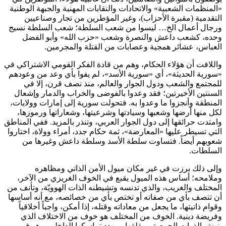
«المنظمات الشعبية» والاتحادات والنقابات المهنية والجبهة الوطنية
التقدمية (مقبرة الأحزاب)، وغير المؤطرين من تجار وصناعيين
ورجال أعمال الخ… ليسوا من شعب السلطة؛ شعب السلطة نسيج
وحده، كشعب داعش والنصرة وشعب «حزب الله» وأبو الفضل
العباس، عشائر همجية وعصابات من القتلة والمجرمين.
واللافت أن هؤلاء الحكام، وهم من قادة الفكر القومي الاشتراكي في
«سورية الحديثة»، أي «سورية الأسد»، لم يفوا بأي وعد من وعودهم
للمجتمع والشعب ودول الجوار والعالم، منذ نصف قرن، إلا في
السنتين الأخيرتين؛ فقد وعدوا بالفوضى والخراب والدمار وإشعال
المنطقة وأنجزوا ما وعدوا به. فتحولت سورية إلى إمارات وولايات،
لكل منها أرضها وشعبها وسيادتها وشرعيتها، وشعاراتها ورموزها،
وامتدت حرائقها إلى دول الجوار العربي، وتنذر بالمزيد. ففي المناطق
التي تسيطر عليها «المعارضة»، ثمة حكام جدد، أمراء وولاة، اختاروا
شعوبهم أيضاً. فتساوت سلطة الأسد وسلطة داعش وغيرها من
السلطات.
وإلى ذلك برزت في غير مكان ميول الأمن الذاتي ومظاهره
وملامحه؛ أساس هذه الميول يقبع في الخوف الغريزي من الآخر،
المختلف والغريب، والذي تدنسه وتشيطنه الذات الهوويّة، وتأنف من
أن تتصف بأي من صفاته أو تختص بأي من خصائصه، مع أنه أساسها
وقوام ذاتيتها، ما يجعل من معاداته وقتله، إذا أمكن، واجباً أخلاقياً
وفريضة دينية. الخوف من المختلف هو خوف من الاختلاف الذي
ينهش الذوات الجمعية، ويقلقها، ويهدد تماسكها الداخلي، وهو في