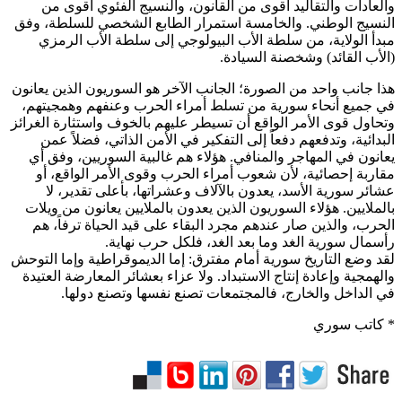
والعادات والتقاليد أقوى من القانون، والنسيج الفئوي أقوى من
النسيج الوطني. والخامسة استمرار الطابع الشخصي للسلطة، وفق
مبدأ الولاية، من سلطة الأب البيولوجي إلى سلطة الأب الرمزي
(الأب القائد) وشخصنة السيادة.
هذا جانب واحد من الصورة؛ الجانب الآخر هو السوريون الذين يعانون
في جميع أنحاء سورية من تسلط أمراء الحرب وعنفهم وهمجيتهم،
وتحاول قوى الأمر الواقع أن تسيطر عليهم بالخوف واستثارة الغرائز
البدائية، وتدفعهم دفعاً إلى التفكير في الأمن الذاتي، فضلاً عمن
يعانون في المهاجر والمنافي. هؤلاء هم غالبية السوريين، وفق أي
مقاربة إحصائية، لأن شعوب أمراء الحرب وقوى الأمر الواقع، أو
عشائر سورية الأسد، يعدون بالآلاف وعشراتها، بأعلى تقدير، لا
بالملايين. هؤلاء السوريون الذين يعدون بالملايين يعانون من ويلات
الحرب، والذين صار عندهم مجرد البقاء على قيد الحياة ترفاً، هم
رأسمال سورية الغد وما بعد الغد، فلكل حرب نهاية.
لقد وضع التاريخ سورية أمام مفترق: إما الديموقراطية وإما التوحش
والهمجية وإعادة إنتاج الاستبداد. ولا عزاء بعشائر المعارضة العتيدة
في الداخل والخارج، فالمجتمعات تصنع نفسها وتصنع دولها.
* كاتب سوري