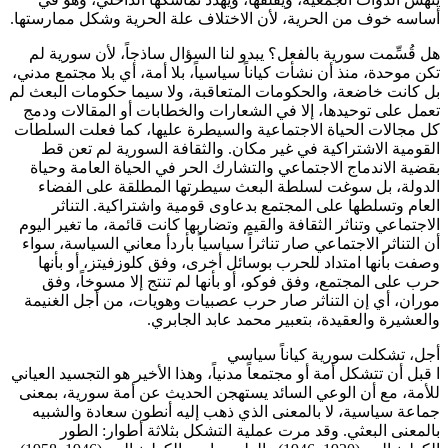
أساسه خوف من الحرية، لأن الاختلاف علة الحرية وشكل ممارستها.
هل قُسِّمت سورية بالفعل؟ يبدو لنا السؤال ساذجاً، لأن سورية لم
تكن موحدة، منذ أن نشأت كياناً سياسياً، بلا أمة، أي بلا مجتمع مدني،
بل كانت خاضعة، والحكومات المتعاقبة، ولا سيما حكومات البعث لم
تعمل على توحيدها، إلا في الشعارات والخطابات أو المقالات ودمج
كل مجالات الحياة الاجتماعية والسيطرة عليها، كما فعلت السلطات
القومية الاشتراكية في غير مكان. والثقافة السورية لم تعن قط
بقضية الاندماج الاجتماعي والتشارك الحر في الحياة العامة وحياة
الدولة، بل سوغت لسلطة البعث سيطرتها المطلقة على الفضاء
العام وتسلطها على المجتمع بدعاوى قومية واشتراكية. التناثر
الاجتماعي وتناثر الثقافة والقيم وتضاربها كانت قائمة، ما تغير اليوم
أن التناثر الاجتماعي صار تناثراً سياسياً بأردأ معاني السياسة، سواء
وصفت بأنها امتداد للحرب بوسائل أخرى، وفق كلوزفيتز، أو بأنها
حرب على المجتمع، وفق فوكو، أو بأنها لم تنتج إلا مسوخاً، وفق
موران، أي إن التناثر صار حرب عصبيات وهويات، من أجل الغنيمة
والعشيرة والعقيدة، بتعبير محمد عابد الجابري.
أجل، تشكلت سورية كياناً سياسي
ا قبل أن تتشكل أمة أو مجتمعاً مدنياً، وهذا الأخير هو التجسيد العياني
للأمة، مع أن الوعي السائد يستهجن الحديث عن أمة سورية، بمعنى
جماعة سياسية، لا بالمعنى الذي ذهب إليه أنطون سعادة والشبيه
بالمعنى البعثي. وقد مرت عملية التشكل بثلاثة أطوار: الطور